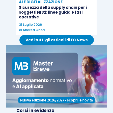
AI E DIGITALIZZAZIONE
categorie catastali A/1, A/8 e A/9.
Sicurezza della supply chain per i
soggetti NIS2: linee guida e fasi
operative
La disciplina del prezzo valore può applicarsi alle
31 Luglio 2026
pertinenze?
di
Andrea Onori
Vedi tutti gli articoli di EC News
A differenza di quanto previsto in materia di
agevolazione “
prima casa
”, il sistema del “prezzo-
valore” “
non pone
alcuna restrizione né in ordine
alla tipologia né in ordine al numero delle
pertinenze
che rilevano per potersi avvalere del
regime del c.d. ‘prezzo-valore
” (
circolare n.
18/E/2013
), essendo soltanto richiesto che:
il bene principale
(cui accedono le
pertinenze) sia un
immobile ad uso
Corsi in evidenza