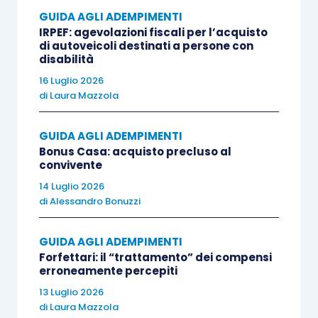
acquista l’immobile nell’esercizio della
GUIDA AGLI ADEMPIMENTI
propria attività d’impresa o
IRPEF: agevolazioni fiscali per l’acquisto
di autoveicoli destinati a persone con
professionale
.
disabilità
16 Luglio 2026
Nota bene
di
Laura Mazzola
Per applicare il “prezzo-valore”
non rileva,
GUIDA AGLI ADEMPIMENTI
Bonus Casa: acquisto precluso al
invece,
la natura del cedente il fabbricato che
,
convivente
quindi, potrà anche essere un soggetto
14 Luglio 2026
esercente attività di impresa, sempre che
la
di
Alessandro Bonuzzi
cessione effettuata non risulti imponile ad Iva
(per obbligo e per opzione), poiché la disciplina in
GUIDA AGLI ADEMPIMENTI
Forfettari: il “trattamento” dei compensi
rassegna è inapplicabile agli atti di
erroneamente percepiti
trasferimento immobiliare soggetti ad Iva.
13 Luglio 2026
di
Laura Mazzola