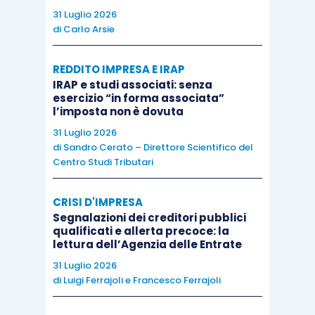
31 Luglio 2026
di
Carlo Arsie
Nota bene
REDDITO IMPRESA E IRAP
IRAP e studi associati: senza
esercizio “in forma associata”
La normativa sul prezzo valore si riferisce
l’imposta non è dovuta
genericamente al trasferimento di un immobile
31 Luglio 2026
abitativo, a
prescindere dalla classificazione
di
Sandro Cerato – Direttore Scientifico del
Centro Studi Tributari
catastale dello stesso
: sarà possibile, quindi,
invocare l’agevolazione in rassegna, anche in
CRISI D'IMPRESA
presenza di
un immobile di lusso
, ma per tale
Segnalazioni dei creditori pubblici
acquisto
non si potrà mai richiedere i benefici
qualificati e allerta precoce: la
lettura dell’Agenzia delle Entrate
“prima casa
” ai fini dell’imposta di registro, in
31 Luglio 2026
quanto per beneficiare di tale agevolazione è
di
Luigi Ferrajoli
e
Francesco Ferrajoli
necessario che l’immobile abitativo (oggetto del
trasferimento) non sia classificato nelle