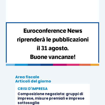
Quali sono gli immobili interessati dalla
disciplina del prezzo valore?
L’agevolazione del “prezzo valore”
non si applica
ai trasferimenti di fabbricati a destinazione
diversa da quella abitativa
(negozi, uffici,
capannoni industriali, eccetera), in quanto la
cessione deve avere necessariamente ad
oggetto un “
immobile ad uso abitativo e relative
Area fiscale
pertinenze
”, vale a dire un
immobile censito nella
Articoli del giorno
categoria catastale A
(eccetto A/10), ovvero
CRISI D'IMPRESA
nelle
categorie C/2, C/6 e C/7
nel caso di
Composizione negoziata: gruppi di
immobili pertinenziali
a tale fabbricato.
imprese, misure premiali e imprese
sottosoglia