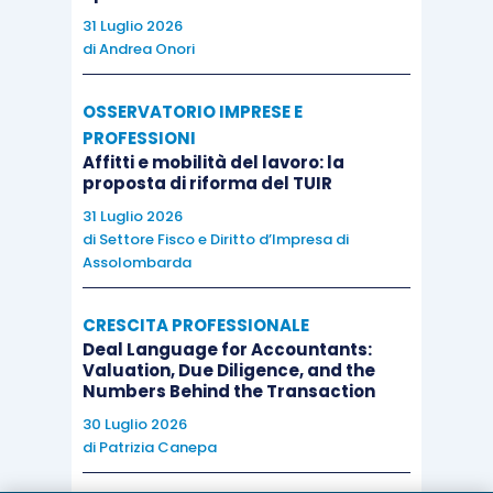
31 Luglio 2026
di
Andrea Onori
Il regime del “prezzo-valore” non trova
applicazione per
i trasferimenti aventi ad
OSSERVATORIO IMPRESE E
oggetto i “
terreni agricoli
”,
in relazione ai quali la
PROFESSIONI
base imponibile rimane ancorata al
valore venale
Affitti e mobilità del lavoro: la
proposta di riforma del TUIR
in comune commercio
dell’immobile trasferito, o
31 Luglio 2026
se superiore, dal
corrispettivo pattuito
di
Settore Fisco e Diritto d’Impresa di
(
risoluzione n. 121/E/2007
).
Assolombarda
CRESCITA PROFESSIONALE
Deal Language for Accountants:
Valuation, Due Diligence, and the
Nota bene
Numbers Behind the Transaction
30 Luglio 2026
di
Patrizia Canepa
Esiste, tuttavia, una ipotesi residuale che
ammette la possibilità di applicare la disciplina