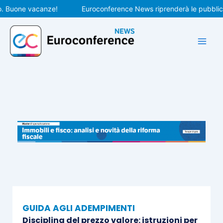
Vai
uone vacanze!
Euroconference News riprenderà le pubblicazion
al
contenuto
GUIDA AGLI ADEMPIMENTI
Disciplina del prezzo valore: istruzioni per