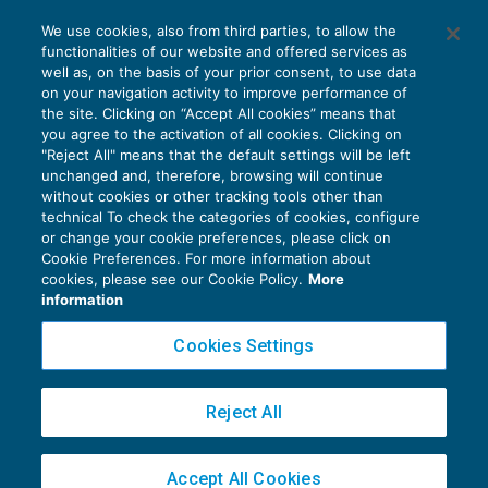
AI E DIGITALIZZAZIONE
del “prezzo-valore”
nell’ambito dei trasferimenti
We use cookies, also from third parties, to allow the
EU AI Act e studi professionali: le
agricoli
, qualora detti terreni rappresentino
functionalities of our website and offered services as
scadenze concrete
well as, on the basis of your prior consent, to use data
effettivamente
una “pertinenza” del fabbricato
on your navigation activity to improve performance of
27 Luglio 2026
the site. Clicking on “Accept All cookies” means that
abitativo
(Risoluzione n. 149/E/2008).
di
Diego Barberi
e
Stefano Dovier
you agree to the activation of all cookies. Clicking on
"Reject All" means that the default settings will be left
unchanged and, therefore, browsing will continue
Il criterio del “prezzo valore”
non opera con
without cookies or other tracking tools other than
riferimento a terreni agricoli
,
alienati assieme a
technical To check the categories of cookies, configure
or change your cookie preferences, please click on
immobili a uso abitativo
, in mancanza della prova
Cookie Preferences. For more information about
Privacy Policy
del rapporto di funzionalità oggettiva (in termini
cookies, please see our Cookie Policy.
More
Cookie Policy
information
di utilità o ornamento) dei terreni rispetto alle
Euroconference NEWS è una testata registrata al Tribunale di Milano Reg. n. 8556/2026
due unità abitative (
risposta ad interpello n.
Cookies Settings
Direttore responsabile Sandro Cerato
420/2021
).
Copyright 2016 ©
Gruppo Euroconference S.p.A.
v2.32.2
Reject All
Piazza Luigi Einaudi, 10N01 - 20124 Milano - info@ecnews.it
Capitale Sociale € 300.000,00 i.v. C.F. P.IVA Iscrizione Registro Imprese di Milano
Accept All Cookies
02776120236