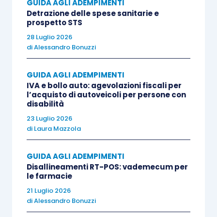
GUIDA AGLI ADEMPIMENTI
Detrazione delle spese sanitarie e
prospetto STS
Chi può aderire alla disciplina del prezzo
28 Luglio 2026
valore?
di
Alessandro Bonuzzi
La determinazione della base imponibile,
GUIDA AGLI ADEMPIMENTI
mediante l’applicazione del criterio del “prezzo-
IVA e bollo auto: agevolazioni fiscali per
l’acquisto di autoveicoli per persone con
valore”:
disabilità
23 Luglio 2026
è ammessa a condizione che
la cessione
di
Laura Mazzola
dell’immobile avvenga nei confronti di
persone fisiche
, che
non agiscono
GUIDA AGLI ADEMPIMENTI
Disallineamenti RT-POS: vademecum per
nell’esercizio di “
attività commerciali,
le farmacie
artistiche o professionali
”;
21 Luglio 2026
non si applica alle
cessioni nelle quali
di
Alessandro Bonuzzi
l’acquirente sia un soggetto Iva
che