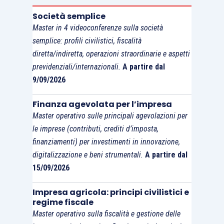
abitativo
;
Società semplice
nell’atto di cessione venga data
Master in 4 videoconferenze sulla società
evidenza del c.d. “vincolo
semplice: profili civilistici, fiscalità
pertinenziale”
, che rende il bene
diretta/indiretta, operazioni straordinarie e aspetti
servente una proiezione del bene
previdenziali/internazionali.
A partire dal
principale;
9/09/2026
gli immobili pertinenziali
siano
Finanza agevolata per l’impresa
suscettibili di valutazione economica
e,
Master operativo sulle principali agevolazioni per
quindi, che siano dotati di una
propria
le imprese (contributi, crediti d’imposta,
rendita catastale
.
finanziamenti) per investimenti in innovazione,
digitalizzazione e beni strumentali.
A partire dal
15/09/2026
Impresa agricola: principi civilistici e
La disciplina del “prezzo valore” si
regime fiscale
applica anche in caso di
acquisto di
Master operativo sulla fiscalità e gestione delle