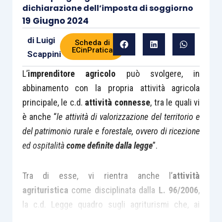
dichiarazione dell’imposta di soggiorno
19 Giugno 2024
di
Luigi
Scheda di
ECinPratica
Scappini
L’
imprenditore agricolo
può svolgere, in
abbinamento con la propria attività agricola
principale, le c.d.
attività connesse
, tra le quali vi
è anche “
le attività di valorizzazione del territorio e
del patrimonio rurale e forestale, ovvero di ricezione
ed ospitalità
come definite dalla legge
”.
Tra di esse, vi rientra anche l’
attività
agrituristica
come disciplinata dalla
L. 96/2006
,
la c.d. Legge quadro sugli agriturismi che, ai
sensi dell’
articolo 2
,
stabilisce che
si intendono