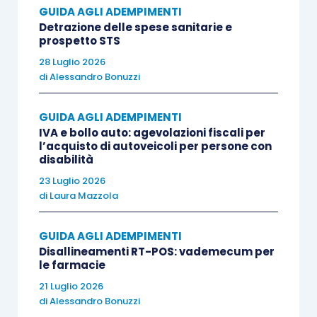
GUIDA AGLI ADEMPIMENTI
L’imposta è a
carico dei soggetti che alloggiano
Detrazione delle spese sanitarie e
in strutture ricettive
.
prospetto STS
28 Luglio 2026
di
Alessandro Bonuzzi
La
misura massima
dell’imposta è individuata in
5
euro per notte
di soggiorno, elevata, ai sensi di
GUIDA AGLI ADEMPIMENTI
quanto previsto dall’
articolo 14, comma 16,
IVA e bollo auto: agevolazioni fiscali per
lettera e), D.L. 78/2010
, a
10 euro
per quanto
l’acquisto di autoveicoli per persone con
disabilità
concerne
Roma Capitale
. Ai sensi di quanto
stabilito dal comma 1-
23 Luglio 2026
bis
, Tale importo può,
di
Laura Mazzola
inoltre, essere stabilito anche nei
Comuni
capoluogo di Provincia che
, in base all’ultima
GUIDA AGLI ADEMPIMENTI
rilevazione resa disponibile da parte delle P.A.
Disallineamenti RT-POS: vademecum per
competenti per la raccolta e l’elaborazione di dati
le farmacie
statistici,
hanno
avuto presenze turistiche 20
21 Luglio 2026
di
Alessandro Bonuzzi
volte superiori al numero dei residenti.