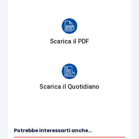
competenti le
generalità delle persone
alloggiate,
avvalendosi di mezzi informatici o
telematici o mediante fax.
Altro
adempimento
amministrativo, che deve
Scarica il PDF
essere effettuato dal titolare dell’attività
agrituristica, è quello connesso alla
c.d. imposta
di soggiorno
, prevista dall’
articolo 4, D.Lgs.
23/2011
, ai sensi del quale “
I comuni capoluogo di
provincia, le unioni di comuni nonché i comuni
Scarica il Quotidiano
inclusi negli elenchi regionali delle località turistiche
o città d’arte possono istituire, con deliberazione del
consiglio,
un’imposta di soggiorno a carico di
coloro che alloggiano nelle strutture ricettive
situate sul proprio territorio
”.
Potrebbe interessarti anche...