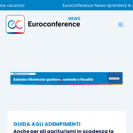
Vai
vacanze!
Euroconference News riprenderà le pubbl
al
contenuto
GUIDA AGLI ADEMPIMENTI
Anche per gli agriturismi in scadenza la