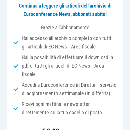
Continua a leggere gli articoli dell’archivio di
come tali
“
le attività di
ricezione
e
ospitalità
Euroconference News, abbonati subito!
esercitate dagli imprenditori agricoli di cui
all’articolo 2135 del codice civile, anche nella forma
Grazie all'abbonamento
di società di capitali o di persone, oppure associati
Hai accesso all'archivio completo con tutti
fra loro, attraverso l’utilizzazione della propria
gli articoli di EC News - Area fiscale
azienda in rapporto di connessione con le attività di
coltivazione del fondo, di silvicoltura e di
Hai la possibilità di effettuare il download in
allevamento di animali
”.
pdf di tutti gli articoli di EC News - Area
fiscale
Ne deriva, quindi, che l’attività agrituristica si
Accedi a Euroconference in Diretta il servizio
sostanzia nell’offrire
pernotto
e
pasti
ai clienti,
di aggiornamento settimanale (in differita)
con la conseguenza che, tutte le
attività
Ricevi ogni mattina la newsletter
aggiuntive
che possono “
implementare
” l’offerta
direttamente sulla tua casella di posta
della struttura ricettiva e che rientrano nel
novero di quelle previste dalle singole leggi