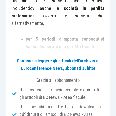
disciplina delle società non operative,
includendovi anche le
società in perdita
sistematica
, ovvero le società che,
alternativamente,
per 5 periodi d’imposta consecutivi
hanno dichiarato una perdita fiscale
;
ovvero
per 4 anni una perdita fiscale e
Continua a leggere gli articoli dell’archivio di
per un anno un reddito inferiore a quello
Euroconference News, abbonati subito!
minimo presunto
in base all’
articolo 30,
comma 3, L. 724/1994
.
Grazie all'abbonamento
Hai accesso all'archivio completo con tutti
La presunzione di “non operatività” opera, ai sensi
gli articoli di EC News - Area fiscale
dell’
articolo 2, comma 36-decies, D.L. 138/2011
,
nel periodo successivo al quinquennio, ossia
Hai la possibilità di effettuare il download in
nel sesto periodo
.
pdf di tutti gli articoli di EC News - Area