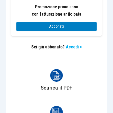
Promozione primo anno
con fatturazione anticipata
Azioni e quote
1,5%
Abbonati
4,75% (1% per
Terreni e fabbricati
gli immobili
iscritti tra le
situati in
immobilizzazioni e navi
Sei già abbonato?
Accedi >
comuni con
anche in locazione
meno di 1.000
finanziaria
abitanti)
4% (1% per gli
immobili
Scarica il PDF
situati in
Immobili A/10
comuni con
meno di 1.000