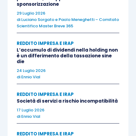
sponsorizzazione
laddove il
primo periodo d’imposta di
29 Luglio 2026
applicazione del regime di cassa
costituisce
di
Luciano Sorgato
e
Paolo Meneghetti – Comitato
uno di quelli compresi nel c.d.
periodo di
Scientifico Master Breve 365
osservazione
, il relativo
risultato fiscale
deve
REDDITO IMPRESA E IRAP
essere considerato
senza tener conto del
L’accumulo di dividendi nella holding non
componente negativo derivante dalla deduzione
è un differimento della tassazione sine
integrale del valore delle rimanenze finali del
die
periodo precedente
.
24 Luglio 2026
di
Ennio Vial
“Ad esempio, qualora una società abbia indicato
REDDITO IMPRESA E IRAP
nelle dichiarazioni dei redditi per i periodi d’imposta
Società di servizi a rischio incompatibilità
n-5, n-4, n-3, n-2 e n-1 sempre una
perdita
(fiscale) e
17 Luglio 2026
posto che il periodo d’imposta n-3 sia il
primo
di
Ennio Vial
periodo di applicazione del regime di cassa
, ai fini
dell’applicazione della disciplina sulle società in
REDDITO IMPRESA E IRAP