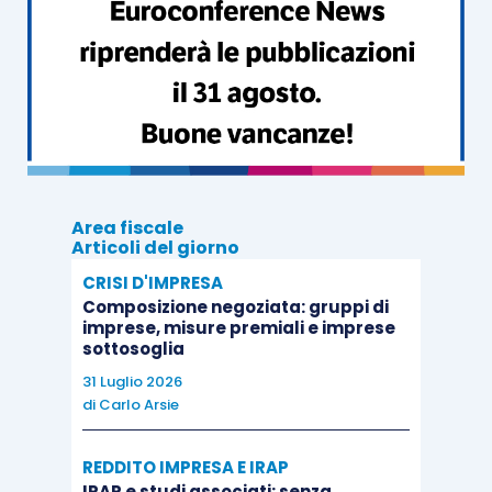
con riferimento al
periodo di imposta 2017
, è
necessario far riferimento alle annualità dal
2012
al
2016
: una società è pertanto qualificata in
perdita sistematica
nel 2017 se in tutti gli anni
2012, 2013, 2014, 2015 e 2016 ha dichiarato una
perdita fiscale
, o ha dichiarato una perdita
fiscale per quattro di questi anni e in uno ha
Area fiscale
dichiarato un
reddito inferiore a quello minimo
Articoli del giorno
presunto
, come sopra determinato.
CRISI D'IMPRESA
Composizione negoziata: gruppi di
imprese, misure premiali e imprese
Non è invece qualificata come
società in perdita
sottosoglia
sistematica
se in tre anni del periodo di
31 Luglio 2026
osservazione ha dichiarato una perdita fiscale (ad
di
Carlo Arsie
esempio 2012, 2013 e 2014) ed in due un reddito
inferiore a quello minimo (2015 e 2016).
REDDITO IMPRESA E IRAP
IRAP e studi associati: senza