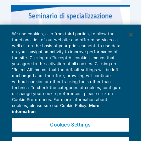
We use cookies, also from third parties, to allow the
functionalities of our website and offered services as
well as, on the basis of your prior consent, to use data
on your navigation activity to improve performance of
the site. Clicking on “Accept All cookies” means that
you agree to the activation of all cookies. Clicking on
"Reject All" means that the default settings will be left
unchanged and, therefore, browsing will continue
without cookies or other tracking tools other than
technical To check the categories of cookies, configure
or change your cookie preferences, please click on
Cookie Preferences. For more information about
Privacy Policy
cookies, please see our Cookie Policy.
More
Cookie Policy
information
Euroconference NEWS è una testata registrata al Tribunale di Milano Reg. n. 8556/2026
Cookies Settings
Direttore responsabile Sandro Cerato
Copyright 2016 ©
Gruppo Euroconference S.p.A.
v2.32.4