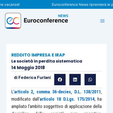
Vai
acanze!
Euroconference News riprenderà le pubbli
al
contenuto
REDDITO IMPRESA E IRAP
Le società in perdita sistematica
14 Maggio 2018
di
Federica Furlani
L’
articolo 2, comma 36-decies, D.L. 138/2011
,
modificato dall’
articolo 18 D.Lgs. 175/2014
, ha
ampliato l’ambito sogget­tivo di applicazione della