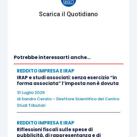
abitanti)
Scarica il Quotidiano
3% (1% per gli
Immobili a destinazione
immobili
abitativa acquistati o
situati in
rivalutati nell’esercizio
comuni con
o nei due precedenti
meno di 1.000
Potrebbe interessarti anche...
abitanti)
REDDITO IMPRESA E IRAP
IRAP e studi associati: senza esercizio “in
Altre immobilizzazioni
12%
forma associata” l’imposta non è dovuta
31 Luglio 2026
di
Sandro Cerato – Direttore Scientifico del Centro
Con riferimento alle società in contabilità
Studi Tributari
semplificata, l’Agenzia delle Entrate, con la
circolare 11/E/2017
, ha precisato che, ai soli fini
REDDITO IMPRESA E IRAP
dell’individuazione dei presupposti della
Riflessioni fiscali sulle spese di
pubblicità, di rappresentanza e di
disciplina sulle società in perdita sistematica,