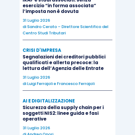
esercizio “in forma associata”
Una società qualificata in
perdita sistematica
l’imposta non è dovuta
nell’esercizio
2017
, in assenza di
cause di
31 Luglio 2026
esclusione
o
di disapplicazione
:
di
Sandro Cerato – Direttore Scientifico del
Centro Studi Tributari
deve dichiarare il
reddito minimo
e il
CRISI D'IMPRESA
valore della produzione minimo previsto
Segnalazioni dei creditori pubblici
per le società di comodo
, compilando
qualificati e allerta precoce: la
lettura dell’Agenzia delle Entrate
l’apposita sezione del
quadro RS
del
31 Luglio 2026
modello Redditi SC 2018
(righi da RS 116
di
Luigi Ferrajoli
e
Francesco Ferrajoli
a RS 125) e la Sezione III del quadro IS del
modello Irap 2018
(righi da IS16 a IS20);
AI E DIGITALIZZAZIONE
deve applicare una
maggiorazione Ires
Sicurezza della supply chain per i
soggetti NIS2: linee guida e fasi
del 10,5%
se trattasi di società di capitali,
operative
con compilazione dell’apposito
rigo RQ62
31 Luglio 2026
del modello Redditi SC 2018;
di
Andrea Onori