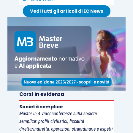
non può utilizzare in
compensazione
Vedi tutti gli articoli di EC News
orizzontale
o
chiedere il rimborso
del
credito Iva 2017
.
Corsi in evidenza
Società semplice
Master in 4 videoconferenze sulla società
semplice: profili civilistici, fiscalità
diretta/indiretta, operazioni straordinarie e aspetti