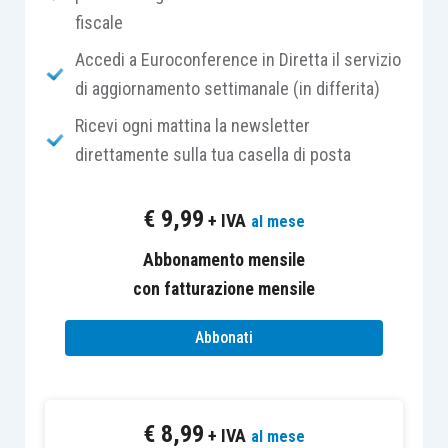
fiscale
Prima di definire il
quinquennio
di riferimento, va
Accedi a Euroconference in Diretta il servizio
soffermata l’attenzione sull’individuazione del
di aggiornamento settimanale (in differita)
reddito minimo
che deve essere superato in una
Ricevi ogni mattina la newsletter
delle annualità, nel caso in cui
nelle altre 4
un
direttamente sulla tua casella di posta
contribuente abbia riscontrato una
perdita
fiscale
, per non essere considerato in perdita
€
9,99
+ IVA
al mese
sistematica.
Abbonamento mensile
È a tal fine necessario far riferimento al
reddito
con fatturazione mensile
minimo presunto
che la società avrebbe dovuto
Abbonati
dichiarare se fosse risultata di comodo.
La sua
determinazione
avviene applicando alle
€
8,99
seguenti
tipologie
di
beni
le relative
percentuali
:
+ IVA
al mese