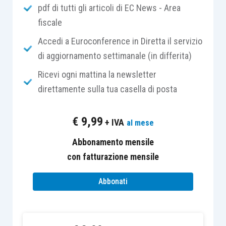
precedente, sancisce un principio molto
pdf di tutti gli articoli di EC News - Area
importante: non è importante
la natura del
fiscale
credito
, commerciale o finanziario che sia,
Accedi a Euroconference in Diretta il servizio
piuttosto lo è la
motivazione della rinuncia
, che
di aggiornamento settimanale (in differita)
deve essere orientata a un
rafforzamento
Ricevi ogni mattina la newsletter
patrimoniale della società
. Viceversa, nel caso
direttamente sulla tua casella di posta
di rinuncia dettata da motivazioni
esclusivamente commerciali
, questa
€
9,99
+ IVA
al mese
costituirebbe per la società un
minor costo
(o
sopravvenienza in base al periodo d’imputazione).
Abbonamento mensile
con fatturazione mensile
Rientrano, naturalmente, anche le rinunce
Abbonati
correlate ai versamenti che il socio ha eseguito
nei confronti della società
a titolo di
finanziamento
: questi, come noto, sono quei