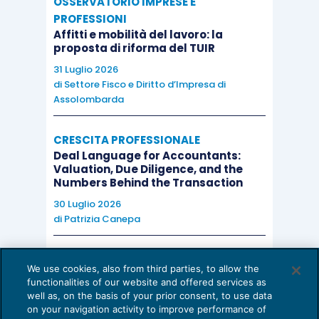
OSSERVATORIO IMPRESE E
PROFESSIONI
Affitti e mobilità del lavoro: la
proposta di riforma del TUIR
31 Luglio 2026
di
Settore Fisco e Diritto d’Impresa di
Assolombarda
CRESCITA PROFESSIONALE
Deal Language for Accountants:
Valuation, Due Diligence, and the
Numbers Behind the Transaction
30 Luglio 2026
di
Patrizia Canepa
AI E DIGITALIZZAZIONE
We use cookies, also from third parties, to allow the
EU AI Act e studi professionali: le
functionalities of our website and offered services as
scadenze concrete
well as, on the basis of your prior consent, to use data
on your navigation activity to improve performance of
27 Luglio 2026