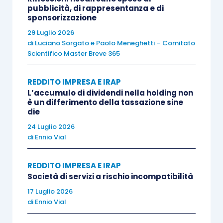
credito sarà assunto pari a zero
con inevitabili
pubblicità, di rappresentanza e di
sponsorizzazione
aggravi in capo alla società, dovendo, questa,
29 Luglio 2026
tassare
in toto
la rinuncia operata dal socio.
di
Luciano Sorgato
e
Paolo Meneghetti – Comitato
Scientifico Master Breve 365
Si pensi al caso della società Alfa s.r.l. che
acquista dalla società Gamma s.r.l. un credito da
REDDITO IMPRESA E IRAP
questa vantato nei confronti della Beta s.r.l.,
L’accumulo di dividendi nella holding non
è un differimento della tassazione sine
partecipata al 100% da Alfa. Tale credito, avente
die
un valore nominale di 100.000 euro, viene
24 Luglio 2026
acquistato a 60.000 euro. In base alla previgente
di
Ennio Vial
disciplina, in vigore fino al 31 dicembre 2015, Alfa
potrebbe rinunciare al credito nei confronti della
REDDITO IMPRESA E IRAP
Società di servizi a rischio incompatibilità
partecipata Beta, patrimonializzandola per euro
17 Luglio 2026
100.000, e non scontare alcuna imposizione
di
Ennio Vial
fiscale in merito alla rinuncia effettuata. Questa
situazione dal 1° gennaio 2016 cambierà