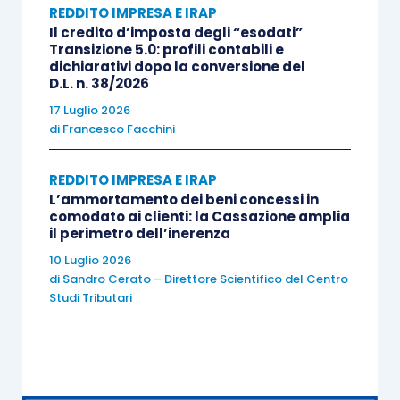
REDDITO IMPRESA E IRAP
radicalmente e bisognerà porre la massima
Il credito d’imposta degli “esodati”
Transizione 5.0: profili contabili e
attenzione ai comportamenti che verranno
dichiarativi dopo la conversione del
adottati. In caso di rinuncia Alfa dovrà
D.L. n. 38/2026
consegnare alla partecipata Beta una
17 Luglio 2026
dichiarazione sostitutiva di atto notorio nella
di
Francesco Facchini
quale indicare il valore fiscale del credito
acquistato e oggetto di rinuncia. In questo modo
REDDITO IMPRESA E IRAP
L’ammortamento dei beni concessi in
Beta potrà portare a tassazione la differenza tra il
comodato ai clienti: la Cassazione amplia
valore nominale e il valore fiscale in capo ad Alfa.
il perimetro dell’inerenza
Al contrario, in assenza di una tale dichiarazione,
10 Luglio 2026
di
Sandro Cerato – Direttore Scientifico del Centro
Beta dovrà considerare il valore fiscale del
Studi Tributari
credito pari a zero e sarà costretta a tassare la
sopravvenienza per l’intero importo di euro
100.000.