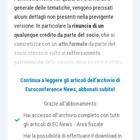
generale delle tematiche, vengono precisati
alcuni dettagli non presenti nella previgente
versione. In particolare la
rinuncia di un
qualunque credito da parte del socio
, che si
concretizza con un
atto formale
da parte del
socio stesso e volto al
rafforzamento
patrimoniale
della società, deve essere trattato,
contabilmente, alla stregua di un
apporto di
patrimonio
.
Continua a leggere gli articoli dell’archivio di
Euroconference News, abbonati subito!
Pertanto, la rinuncia al diritto di restituzione di
Grazie all'abbonamento
qualsiasi credito vantato dal socio nei confronti
Hai accesso all'archivio completo con tutti
della società
trasforma il debito
della società in
gli articoli di EC News - Area fiscale
una
posta di patrimonio netto
avente natura di
riserva di capitale. L’attuale versione, rispetto alla
Hai la possibilità di effettuare il download in