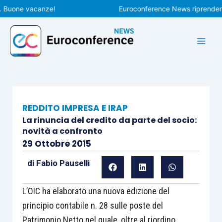
Vai
one vacanze!
Euroconference News riprenderà le p
al
contenuto
REDDITO IMPRESA E IRAP
La rinuncia del credito da parte del socio:
novità a confronto
29 Ottobre 2015
di
Fabio Pauselli
L’OIC ha elaborato una nuova edizione del
principio contabile n. 28 sulle poste del
Patrimonio Netto nel quale, oltre al riordino