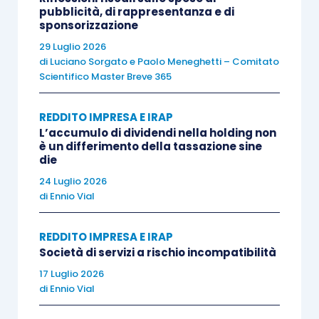
finanziarie negli
pubblicità, di rappresentanza e di
diverse da
sponsorizzazione
ultimi tre bilanci
quelle di cui
29 Luglio 2026
all’art. 87
di
Luciano Sorgato
e
Paolo Meneghetti – Comitato
Scientifico Master Breve 365
durata del
REDDITO IMPRESA E IRAP
L’accumulo di dividendi nella holding non
possesso
è un differimento della tassazione sine
dell’azienda, a
die
plusvalenze
nulla rilevando
24 Luglio 2026
derivanti dalla
di
Ennio Vial
che i beni che la
cessione
compongono
d’azienda
REDDITO IMPRESA E IRAP
siano stati
Società di servizi a rischio incompatibilità
acquisiti da
17 Luglio 2026
meno di tre anni
di
Ennio Vial