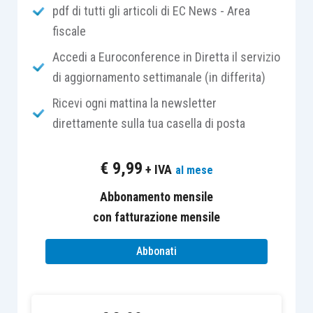
pdf di tutti gli articoli di EC News - Area
Il loro ammontare è determinato, nelle prime due
fiscale
fattispecie, dalla differenza fra il
corrispettivo
o
Accedi a Euroconference in Diretta il servizio
l’
indennizzo
conseguito, al netto degli oneri
di aggiornamento settimanale (in differita)
accessori di diretta imputazione, e il costo non
Ricevi ogni mattina la newsletter
ammortizzato; mentre nella terza, dalla differenza
direttamente sulla tua casella di posta
tra il
valore normale
e il costo non ammortizzato
dei beni.
€
9,99
+ IVA
al mese
Concorrono inoltre alla formazione del reddito
Abbonamento mensile
anche le plusvalenze delle
aziende,
compreso il
con fatturazione mensile
valore di avviamento, realizzate unitariamente
Abbonati
mediante cessione a titolo oneroso.
Determinati i casi e l’ammontare della