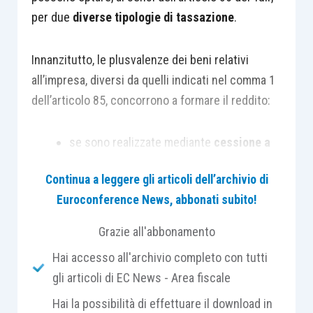
per due
diverse tipologie di tassazione
.
Innanzitutto, le plusvalenze dei beni relativi
all’impresa, diversi da quelli indicati nel comma 1
dell’articolo 85, concorrono a formare il reddito:
se sono realizzate mediante
cessione a
titolo oneroso
;
Continua a leggere gli articoli dell’archivio di
se sono realizzate mediante il
Euroconference News, abbonati subito!
risarcimento
, anche in forma assicurativa,
per la perdita o il danneggiamento dei
Grazie all'abbonamento
beni;
Hai accesso all'archivio completo con tutti
se i beni vengono
assegnati
ai soci o
gli articoli di EC News - Area fiscale
destinati a finalità estranee all’esercizio
Hai la possibilità di effettuare il download in
dell’impresa.