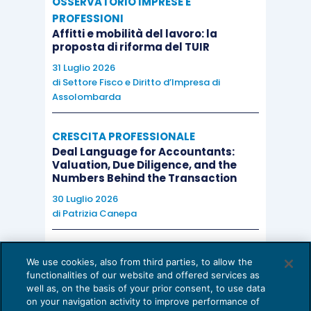
OSSERVATORIO IMPRESE E
PROFESSIONI
Affitti e mobilità del lavoro: la
proposta di riforma del TUIR
31 Luglio 2026
di
Settore Fisco e Diritto d’Impresa di
Assolombarda
CRESCITA PROFESSIONALE
Deal Language for Accountants:
Valuation, Due Diligence, and the
Numbers Behind the Transaction
30 Luglio 2026
di
Patrizia Canepa
AI E DIGITALIZZAZIONE
We use cookies, also from third parties, to allow the
EU AI Act e studi professionali: le
functionalities of our website and offered services as
scadenze concrete
well as, on the basis of your prior consent, to use data
on your navigation activity to improve performance of
27 Luglio 2026