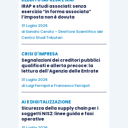
ancora più accattivante oggi, tenendo conto della
IRAP e studi associati: senza
modifica dell’aliquota Ires (dal 27,5% al 24%) a
esercizio “in forma associata”
decorrere dal 1° gennaio 2017
. Le quote di
l’imposta non è dovuta
plusvalenze che costituiranno variazioni in
31 Luglio 2026
di
Sandro Cerato – Direttore Scientifico del
aumento dal 2017 in poi sconteranno infatti
Centro Studi Tributari
un’aliquota di tassazione inferiore.
CRISI D'IMPRESA
Dal punto di vista civilistico, la minore imposta
Segnalazioni dei creditori pubblici
qualificati e allerta precoce: la
corrente Ires derivante dalla rateizzazione delle
lettura dell’Agenzia delle Entrate
plusvalenze, comporta la
rilevazione di imposte
31 Luglio 2026
differite
per le quote di plusvalenza che saranno
di
Luigi Ferrajoli
e
Francesco Ferrajoli
riprese a tassazione negli esercizi successivi al
primo, durante i quali sarà stornata la
AI E DIGITALIZZAZIONE
Sicurezza della supply chain per i
corrispondente parte del fondo imposte differite
soggetti NIS2: linee guida e fasi
precedentemente accantonato.
operative
31 Luglio 2026