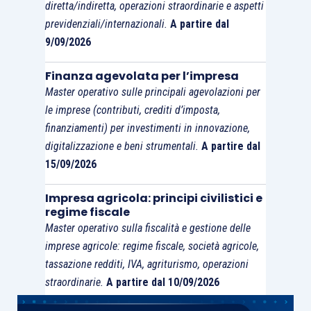
diretta/indiretta, operazioni straordinarie e aspetti
plusvalenza di cui si è decisa la rateizzazione
previdenziali/internazionali.
A partire dal
negli esercizi precedenti il 2015, sarà necessario
9/09/2026
adeguare il fondo imposte differite
per tener
conto della riduzione dell’aliquota Ires sopra
Finanza agevolata per l’impresa
evidenziata a decorrere dal 2017.
Master operativo sulle principali agevolazioni per
le imprese (contributi, crediti d’imposta,
finanziamenti) per investimenti in innovazione,
digitalizzazione e beni strumentali.
A partire dal
15/09/2026
Impresa agricola: principi civilistici e
regime fiscale
Master operativo sulla fiscalità e gestione delle
imprese agricole: regime fiscale, società agricole,
tassazione redditi, IVA, agriturismo, operazioni
straordinarie.
A partire dal 10/09/2026