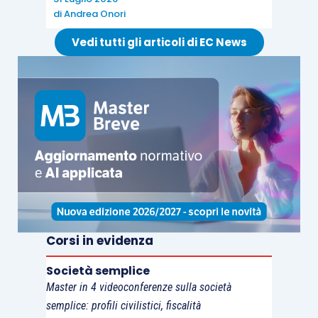
di
Andrea Onori
Ipotizzando che nel bilancio 2015 sia imputata
una plusvalenza da
cessione di un impianto
Vedi tutti gli articoli di EC News
posseduto da più di tre anni pari a 400.000 € e
che l’impresa decide di
rateizzarla in 5 esercizi
,
sarà pertanto necessario stanziare le seguenti
imposte differite:
2016 : 80.000*27,5% = 22.000 €;
2017-2019: (80.000 * 3)*24% = 57.600 €.
per un totale di
79.600
€, a fronte di una minor
Corsi in evidenza
Ires corrente, rispetto alla plusvalenza imputata a
bilancio per competenza, pari a 88.000 €.
Società semplice
Master in 4 videoconferenze sulla società
È solo il caso di ricordare che per le quote di
semplice: profili civilistici, fiscalità