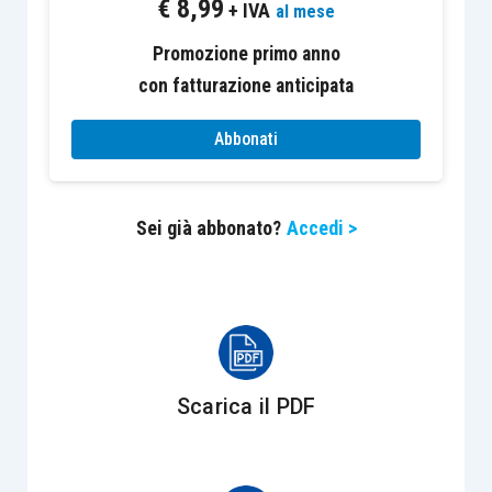
€
8,99
plusvalenza, questa può concorrere a formare il
+ IVA
al mese
reddito, a
scelta
del contribuente:
Promozione primo anno
con fatturazione anticipata
per l’intero ammontare nell’esercizio in
cui è realizzata
;
Abbonati
in quote costanti nell’esercizio stesso e
nei successivi, ma non oltre il quarto, se
Sei già abbonato?
Accedi >
i beni sono stati posseduti per un
periodo non inferiore a tre anni
.
Le fattispecie rateizzabili sono le seguenti.
Scarica il PDF
Possibilità di
Possesso
rateizzazione
triennale