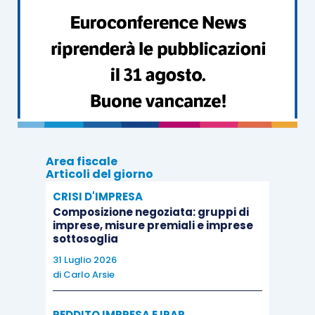
l’ammontare della quota costante
riferibile al periodo di imposta in
questione.
Sarà poi necessario compilare anche l’apposito
“Prospetto delle plusvalenze e delle
sopravvenienze attive” (righi RS126 e RS127).
Area fiscale
Negli esercizi successivi dovranno poi essere
Articoli del giorno
rilevate le
variazioni in aumento
per la quota
CRISI D'IMPRESA
imponibile della plusvalenza complessiva, che
Composizione negoziata: gruppi di
imprese, misure premiali e imprese
viene ripresa a tassazione.
sottosoglia
31 Luglio 2026
La scelta della rateizzazione della tassazione in
di
Carlo Arsie
caso di plusvalenza imputata nel bilancio 2015, è
REDDITO IMPRESA E IRAP