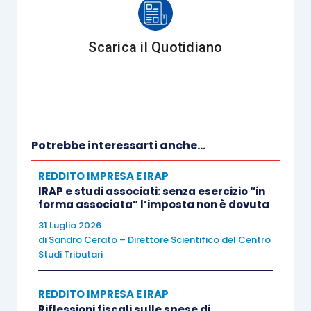
durata del
Scarica il Quotidiano
possesso del
plusvalenze
bene (si fa
derivanti dalla
riferimento a tre
cessione a
anni e non a tre
titolo oneroso
periodi di
di beni
Potrebbe interessarti anche...
imposta)
strumentali
dall’acquisto alla
REDDITO IMPRESA E IRAP
vendita
IRAP e studi associati: senza esercizio “in
forma associata” l’imposta non è dovuta
31 Luglio 2026
di
Sandro Cerato – Direttore Scientifico del Centro
plusvalenze
Studi Tributari
derivanti da
iscrizione come
immobilizzazioni
REDDITO IMPRESA E IRAP
immobilizzazione
finanziarie,
Riflessioni fiscali sulle spese di