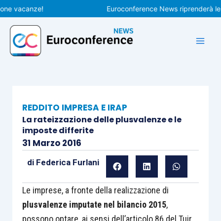
Vai
 vacanze!
Euroconference News riprenderà le pubbl
al
contenuto
REDDITO IMPRESA E IRAP
La rateizzazione delle plusvalenze e le
imposte differite
31 Marzo 2016
di
Federica Furlani
Le imprese, a fronte della realizzazione di
plusvalenze imputate nel bilancio 2015
,
possono optare, ai sensi dell’articolo 86 del Tuir,