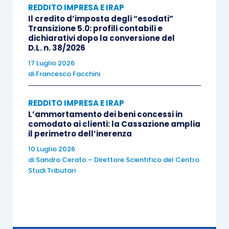
REDDITO IMPRESA E IRAP
Il credito d’imposta degli “esodati”
L’opzione per il differimento della tassazione e
Transizione 5.0: profili contabili e
dichiarativi dopo la conversione del
per il numero di quote costanti va effettuata
D.L. n. 38/2026
nella dichiarazione dei redditi
relativa
17 Luglio 2026
all’esercizio in cui le plusvalenze sono state
di
Francesco Facchini
realizzate.
REDDITO IMPRESA E IRAP
L’ammortamento dei beni concessi in
In fase dichiarativa, in caso di esercizio
comodato ai clienti: la Cassazione amplia
dell’opzione per la rateizzazione, sarà necessario:
il perimetro dell’inerenza
10 Luglio 2026
di
Sandro Cerato – Direttore Scientifico del Centro
apportare una
variazione in diminuzione
Studi Tributari
(rigo RF34, colonna 1 e/o colonna 2) per
l’intero ammontare delle plusvalenze
patrimoniali da rateizzare;
una
variazione in aumento
(rigo RF7) per