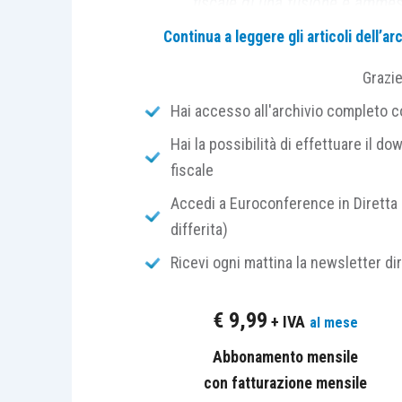
fiscale di una fusione è amme
anche la retrodatazione contabi
Continua a leggere gli articoli dell’
Grazi
Hai accesso all'archivio completo con
Permessa: le linee guida del Tax Cont
Hai la possibilità di effettuare il dow
fiscale
Con il Provvedimento del Direttore dell’
Accedi a Euroconference in Diretta 
approvate le prime 3 linee guida per la 
differita)
rilevazione, misurazione, gestione e contr
Ricevi ogni mattina la newsletter di
del c.d. Tax Control Framework (“TCF”).
€
9,99
Si tratta di schede elaborate dal tavolo 
+ IVA
al mese
Organismo Italiano di Contabilità (OIC) al
Abbonamento mensile
dall’adozione dei principi contabili appli
con fatturazione mensile