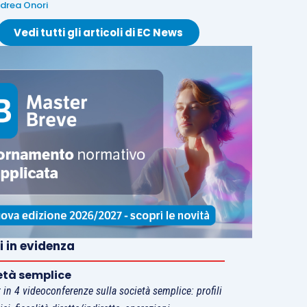
drea Onori
Vedi tutti gli articoli di EC News
i in evidenza
età semplice
 in 4 videoconferenze sulla società semplice: profili