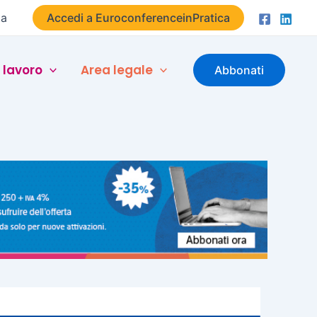
ta
Accedi a EuroconferenceinPratica
 lavoro
Area legale
Abbonati