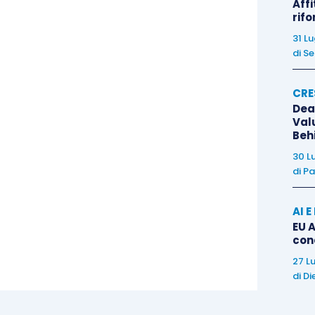
do dell’acquisto), il quale implica la
Affi
rif
le oggetto di acquisizione nel bilancio
31 L
ffettivamente sostenuto al momento
di
Se
onsiderate tutte le attività, passività e passività
ntità acquisita, incluse quelle non contabilizzate nei
CRE
Dea
Val
Beh
mini, innanzi tutto, il costo complessivo che
30 L
perazione, il quale comprende anche i costi
di
Pa
ze contabili, legali e fiscali e per perizie e
AI 
EU A
con
 le passività, sia attuali che potenziali, dell’entità
27 L
esse alla data dell’acquisizione (che coincide con
di
Di
del controllo).