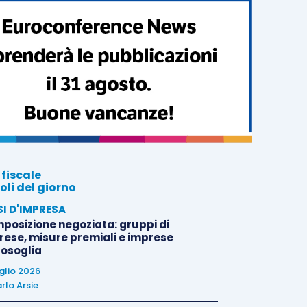
 fiscale
oli del giorno
SI D'IMPRESA
posizione negoziata: gruppi di
rese, misure premiali e imprese
tosoglia
uglio 2026
rlo Arsie