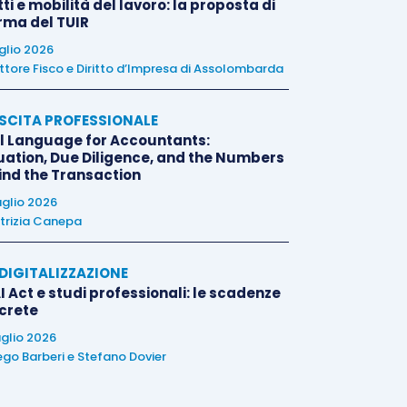
tti e mobilità del lavoro: la proposta di
orma del TUIR
uglio 2026
ttore Fisco e Diritto d’Impresa di Assolombarda
SCITA PROFESSIONALE
l Language for Accountants:
uation, Due Diligence, and the Numbers
ind the Transaction
uglio 2026
trizia Canepa
E DIGITALIZZAZIONE
I Act e studi professionali: le scadenze
crete
uglio 2026
ego Barberi
e
Stefano Dovier