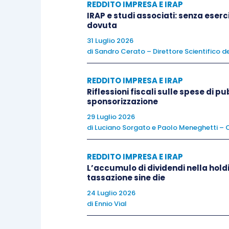
REDDITO IMPRESA E IRAP
contabilizzazione e della tassazione dei p
IRAP e studi associati: senza eserc
trattamento contabile e fiscale delle stock
dovuta
n. 19/2026).
31 Luglio 2026
di
Sandro Cerato – Direttore Scientifico de
Nel presente intervento verrà, invece, app
REDDITO IMPRESA E IRAP
Provvedimento 28 gennaio 2026
, che, c
Riflessioni fiscali sulle spese di p
retrodatare ai fini delle imposte sul red
sponsorizzazione
appartenenti al medesimo gruppo che ado
29 Luglio 2026
(d’ora in poi la “Scheda”).
di
Luciano Sorgato
e
Paolo Meneghetti – C
REDDITO IMPRESA E IRAP
Il trattamento contabile delle business
L’accumulo di dividendi nella hold
tassazione sine die
Come è noto, nell’ambito degli IAS/IFRS 
24 Luglio 2026
di
Ennio Vial
che si occupa della contabilizzazione de
scissioni e i conferimenti d’azienda).