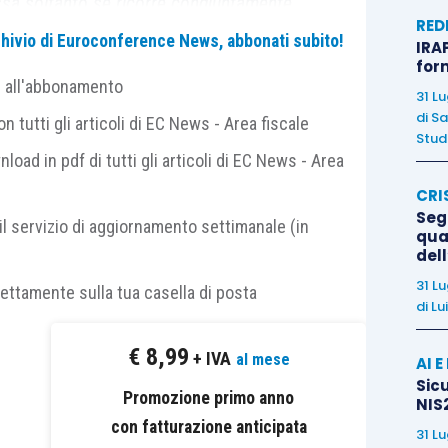
ssa soltanto se ricorre congiuntamente
RED
le dell’operazione.
archivio di Euroconference News, abbonati subito!
IRAP
for
e all'abbonamento
31 L
di
Sa
 tutti gli articoli di EC News - Area fiscale
Studi
rol Framework
nload in pdf di tutti gli articoli di EC News - Area
CRI
Agenzia delle Entrate 7 agosto 2025, erano state
Segn
il servizio di aggiornamento settimanale (in
qual
predisposizione di un efficace sistema di
del
ollo del rischio fiscale nell’ambito della disciplina
31 L
rettamente sulla tua casella di posta
di
Lu
€
8,99
tecnico istituito fra Agenzia delle Entrate e
+ IVA
al mese
AI 
lo scopo di mappare i rischi fiscali derivanti
Sicu
Promozione primo anno
NIS2
cati dal contribuente.
con fatturazione anticipata
31 L