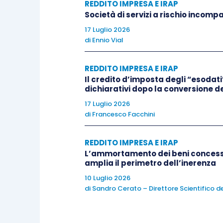
REDDITO IMPRESA E IRAP
Società di servizi a rischio incompa
Esiste, invece, un principio contabile ch
17 Luglio 2026
acquisizione di complessi aziendali (c
di
Ennio Vial
dallo strumento giuridico in base alle qu
REDDITO IMPRESA E IRAP
Il credito d’imposta degli “esodati”
Si tratta del Principio contabile internaz
dichiarativi dopo la conversione de
condizione che, in conseguenza della “b
17 Luglio 2026
contemporaneamente le seguenti 2 cond
di
Francesco Facchini
l’operazione comporta l’aggrega
REDDITO IMPRESA E IRAP
complesso economico, gestito da 
L’ammortamento dei beni concessi 
amplia il perimetro dell’inerenza
l’operazione comporta il trasferi
10 Luglio 2026
si considera “acquisita”.
di
Sandro Cerato – Direttore Scientifico de
In base all’IFRS 3 la business combinati