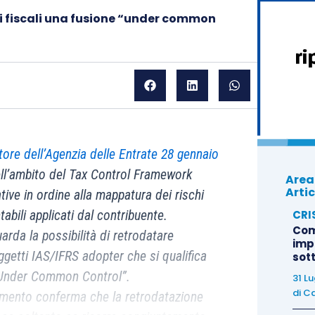
ini fiscali una fusione “under common
ore dell’Agenzia delle Entrate 28 gennaio
ell’ambito del Tax Control Framework
Area
Artic
ative in ordine alla mappatura dei rischi
CRI
ntabili applicati dal contribuente.
Com
uarda la possibilità di retrodatare
imp
ggetti IAS/IFRS adopter che si qualifica
sot
Under Common Control”.
31 L
di
Ca
imento conferma che la retrodatazione