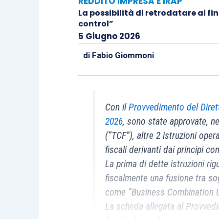
REDDITO IMPRESA E IRAP
La possibilità di retrodatare ai f
control”
5 Giugno 2026
di
Fabio Giommoni
Con il
Provvedimento del Dirett
2026
, sono state approvate, n
(“TCF”), altre 2 istruzioni oper
fiscali derivanti dai principi co
La prima di dette istruzioni rig
fiscalmente una fusione tra so
come “Business Combination 
La scheda allegata al Provved