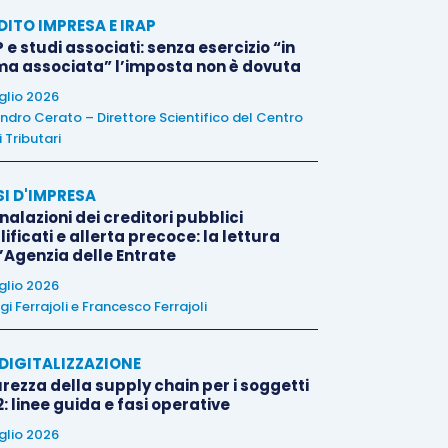
DITO IMPRESA E IRAP
 e studi associati: senza esercizio “in
ma associata” l’imposta non è dovuta
uglio 2026
ndro Cerato – Direttore Scientifico del Centro
 Tributari
SI D'IMPRESA
alazioni dei creditori pubblici
ificati e allerta precoce: la lettura
l’Agenzia delle Entrate
uglio 2026
igi Ferrajoli
e
Francesco Ferrajoli
E DIGITALIZZAZIONE
rezza della supply chain per i soggetti
: linee guida e fasi operative
uglio 2026