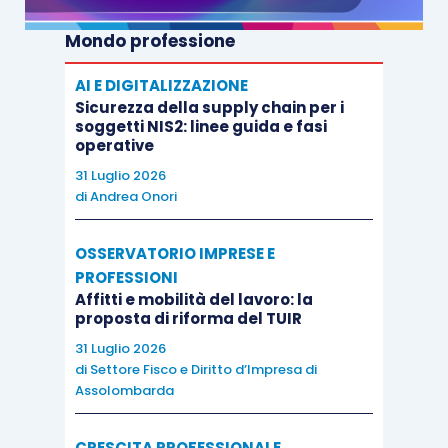
un piano economico poliennale della società. Se
Mondo professione
si procedesse in tal senso, per omogeneità
dovrebbe essere prevista, anche nell’ambito
AI E DIGITALIZZAZIONE
dell’
articolo 84 Tuir
, la
possibilità di riportare le
Sicurezza della supply chain per i
soggetti NIS2: linee guida e fasi
posizioni fiscali
soggettive per la parte che non
operative
eccede il limite quantitativo rappresentato dai
31 Luglio 2026
redditi imponibili prospettici,
ove non
di
Andrea Onori
sussistessero le condizioni di vitalità.
OSSERVATORIO IMPRESE E
PROFESSIONI
Affitti e mobilità del lavoro: la
proposta di riforma del TUIR
31 Luglio 2026
di
Settore Fisco e Diritto d’Impresa di
Assolombarda
CRESCITA PROFESSIONALE