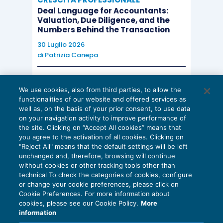
Deal Language for Accountants:
Valuation, Due Diligence, and the
Numbers Behind the Transaction
30 Luglio 2026
di
Patrizia Canepa
AI E DIGITALIZZAZIONE
We use cookies, also from third parties, to allow the
EU AI Act e studi professionali: le
functionalities of our website and offered services as
scadenze concrete
well as, on the basis of your prior consent, to use data
on your navigation activity to improve performance of
27 Luglio 2026
the site. Clicking on “Accept All cookies” means that
di
Diego Barberi
e
Stefano Dovier
you agree to the activation of all cookies. Clicking on
"Reject All" means that the default settings will be left
unchanged and, therefore, browsing will continue
without cookies or other tracking tools other than
technical To check the categories of cookies, configure
or change your cookie preferences, please click on
Cookie Preferences. For more information about
Privacy Policy
cookies, please see our Cookie Policy.
More
Cookie Policy
information