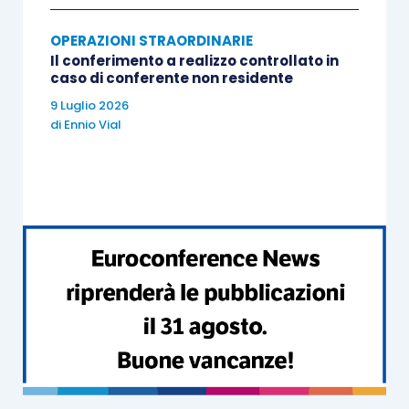
consolidato fiscale
per le perdite
OPERAZIONI STRAORDINARIE
(nonché per gli interessi passivi e le
Il conferimento a realizzo controllato in
eccedenze di Ace) maturate in
costanza
caso di conferente non residente
di consolidato
e ciò a prescindere dalla
9 Luglio 2026
circostanza che, per l’effetto di tale
di
Ennio Vial
operazione, la
tassazione di gruppo si
interrompa
(in senso opposto, si veda –
in vigenza dell’attuale normativa – la
risposta all’istanza di interpello n.
74/2022
, avente per oggetto una
fusione
per incorporazione
tra le uniche
due
società partecipanti
al medesimo
consolidato fiscale);
in caso di
operazioni di fusione o di
scissione
a cui partecipano
società che