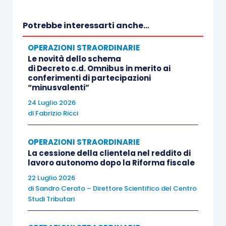
subordinano il riporto delle perdite al
superamento del cd. “
vitality test
”, con
Potrebbe interessarti anche...
l’ulteriore limite dell’ammontare del
OPERAZIONI STRAORDINARIE
patrimonio netto risultante dall’ultimo
Le novità dello schema
bilancio
(o dalla situazione patrimoniale
di Decreto c.d. Omnibus in merito ai
conferimenti di partecipazioni
di cui all’
articolo 2501-
quater
civ.
),
senza
“minusvalenti”
tener conto dei conferimenti e dei
24 Luglio 2026
versamenti
eseguiti negli
ultimi 24 mesi
di
Fabrizio Ricci
precedenti
.
OPERAZIONI STRAORDINARIE
Ciò posto, stante la finalità di omogeneizzazione
La cessione della clientela nel reddito di
lavoro autonomo dopo la Riforma fiscale
perseguita dalla legge delega, potrebbe essere
22 Luglio 2026
prevista l’eliminazione, nell’ambito dell’
articolo 84
di
Sandro Cerato – Direttore Scientifico del Centro
Tuir
, della cd. “
condizione di vitalità
”,
Studi Tributari
consistente nella presenza di un
numero minimo
di 10 dipendenti
, nonché della condizione di