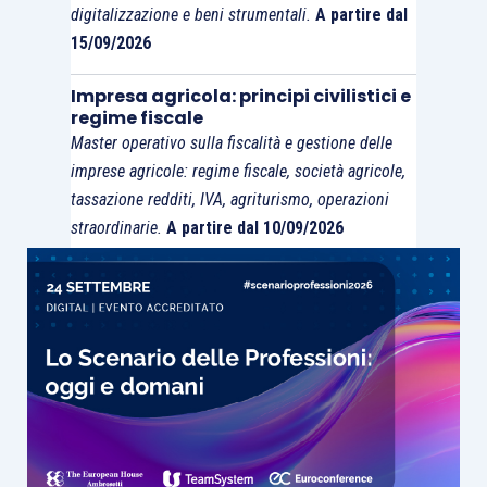
digitalizzazione e beni strumentali.
A partire dal
soddisfi le condizioni di vitalità
, rendendolo,
15/09/2026
quindi, operante, solo nel caso in cui
le
condizioni di vitalità non fossero rispettate
. In
Impresa agricola: principi civilistici e
regime fiscale
tal caso, le società “vitali”partecipanti
Master operativo sulla fiscalità e gestione delle
all’operazione
potrebbero riportare le perdite
(e
imprese agricole: regime fiscale, società agricole,
le altre posizioni soggettive rilevanti) senza limiti
tassazione redditi, IVA, agriturismo, operazioni
quantitativi, mentre, in caso di mancato
straordinarie.
A partire dal 10/09/2026
superamento del
vitality test
, le stesse
potrebbero essere
riportate nel limite dei
redditi imponibili prospettici
che la società
dotata di perdite fiscali (e/o di altre eventuali
posizioni soggettive rilevanti)
potrebbe
realizzare
, singolarmente considerata, nel
periodo d’imposta in cui
l’operazione si
perfeziona e nei successivi
, quali risultanti da