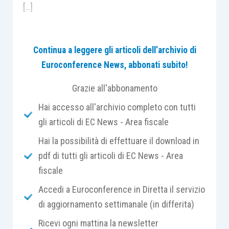
[…]
2) tendenziale
omogeneizzazione dei limiti e delle
Continua a leggere gli articoli dell’archivio di
condizioni di compensazione delle perdite fiscali
;
Euroconference News, abbonati subito!
3) modifica della
disciplina del riporto delle perdite
Grazie all'abbonamento
nell’ambito delle operazioni di riorganizzazione
Hai accesso all'archivio completo con tutti
aziendale
, non penalizzando quelle conseguite a
gli articoli di EC News - Area fiscale
partire dall’ingresso dell’impresa nel gruppo
Hai la possibilità di effettuare il download in
societario, e revisione del limite quantitativo
pdf di tutti gli articoli di EC News - Area
rappresentato dal valore del patrimonio netto e della
fiscale
nozione di modifica dell’attività principale
esercitata
”.
Accedi a Euroconference in Diretta il servizio
di aggiornamento settimanale (in differita)
Con riguardo al primo aspetto, l’attuale
Ricevi ogni mattina la newsletter