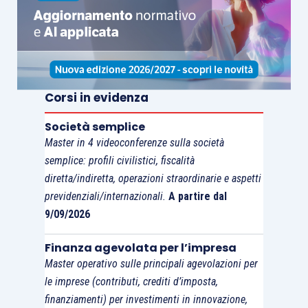
quantitativo al riporto delle perdite
,
commisurato ai
redditi imponibili prospettici
che la società dotata di perdite fiscali
potrebbe
realizzare
, singolarmente considerata, nel
periodo d’imposta in cui l’operazione si
Corsi in evidenza
perfeziona e nei successivi
(nel caso di
scissione dovrebbe trattarsi dei redditi
Società semplice
Master in 4 videoconferenze sulla società
prospettici realizzabili mediante il complesso
semplice: profili civilistici, fiscalità
aziendale e/o i beni trasferiti alla beneficiaria),
diretta/indiretta, operazioni straordinarie e aspetti
quali risultanti da un
piano economico poliennale
previdenziali/internazionali.
A partire dal
della società.
9/09/2026
Una possibile alternativa a tale approccio
Finanza agevolata per l’impresa
Master operativo sulle principali agevolazioni per
potrebbe essere quella di
prevedere
le imprese (contributi, crediti d’imposta,
l’eliminazione di tale limite patrimoniale,
nel
finanziamenti) per investimenti in innovazione,
caso in cui la società dotata di perdite fiscali