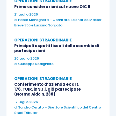
OPERAZIONI STRAORDINARIE
Prime considerazioni sul nuovo OIC 5
invarianza dell’attività svolta
nei periodi in cui
sono state prodotte le perdite; condizioni, in
21 Luglio 2026
di
Paolo Meneghetti – Comitato Scientifico Master
effetti, non presenti negli
articoli 172
e
173 Tuir
.
Breve 365
e
Luciano Sorgato
In merito, invece, alla necessità di
evitare
OPERAZIONI STRAORDINARIE
penalizzazioni per le perdite fiscali
realizzate in
Principali aspetti fiscali dello scambio di
partecipazioni
un periodo d’imposta in cui la società che ne è
20 Luglio 2026
dotata faceva già parte dello stesso gruppo (cui
di
Giuseppe Rodighiero
appartiene l’altra società partecipante
all’operazione di riorganizzazione), potrebbe
OPERAZIONI STRAORDINARIE
essere prevista la
disapplicazione dei limiti di
Conferimento d’azienda ex art.
176, TUIR, in S.r.l. già partecipate
riportabilità:
(Norma Aidc n. 238)
17 Luglio 2026
in caso di
operazioni che coinvolgono
di
Sandro Cerato – Direttore Scientifico del Centro
Studi Tributari
soggetti facenti parte del medesimo