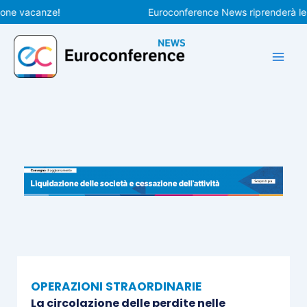
Vai
vacanze!
Euroconference News riprenderà le pubbl
al
contenuto
OPERAZIONI STRAORDINARIE
La circolazione delle perdite nelle