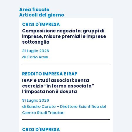
appartengono al medesimo
gruppo,
Area fiscale
“dotate” di perdite fiscali realizzate in
Articoli del giorno
periodi d’imposta successivi a quello
CRISI D'IMPRESA
d’ingresso nel gruppo
, attribuendo così
Composizione negoziata: gruppi di
maggior rilevanza al gruppo societario
imprese, misure premiali e imprese
sottosoglia
quale soggetto economico unitario. In tal
31 Luglio 2026
caso, per coerenza, sarebbe opportuno
di
Carlo Arsie
che tale disapplicazione dei limiti
operasse anche in caso di trasferimento
REDDITO IMPRESA E IRAP
infragruppo del controllo della società
IRAP e studi associati: senza
esercizio “in forma associata”
che riporta le perdite, ripristinando, per
l’imposta non è dovuta
esempio, l’
articolo 84, comma 3, lett. a),
31 Luglio 2026
Tuir
– abrogato ad opera dell’
articolo 36,
di
Sandro Cerato – Direttore Scientifico del
comma 12, D.L. 223/2006
– in cui si
Centro Studi Tributari
prevedeva che le
limitazioni ivi previste
CRISI D'IMPRESA
non fossero applicabili qualora
“[…]
le