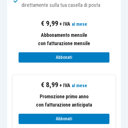
disomogeneità è rinvenibile nelle
differenti
direttamente sulla tua casella di posta
condizioni
cui gli
articoli 84
,
172
e
173 Tuir
subordinano il riporto delle perdite
. In estrema
€
9,99
+ IVA
al mese
sintesi:
Abbonamento mensile
con fatturazione mensile
l’
articolo 84 Tuir
inibisce il riporto delle
perdite
nel caso in cui la
maggioranza
Abbonati
delle partecipazioni
aventi diritto di voto
nelle assemblee ordinarie del soggetto
che riporta le perdite
viene trasferita
o
€
8,99
+ IVA
comunque acquisita da terzi e, al
al mese
contempo, viene
modificata l’attività
Promozione primo anno
principale in fatto esercitata
nei periodi
con fatturazione anticipata
d’imposta in cui le perdite sono state
realizzate, salvo consentire, poi, la
Abbonati
disapplicazione di tale limitazione nel