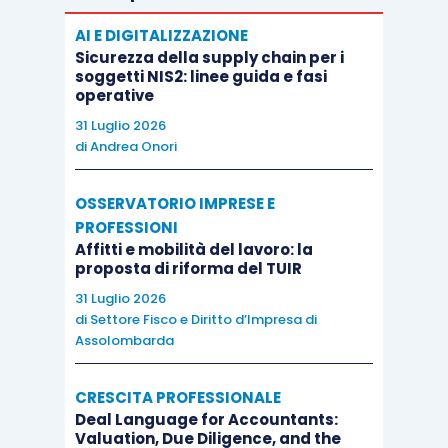
Se, quindi, riconosciamo la
valenza retroattiva
AI E DIGITALIZZAZIONE
delle nuove soglie
, l’essersi collocati sottosoglia
Sicurezza della supply chain per i
soggetti NIS2: linee guida e fasi
nel biennio 2023 e 2024
legittimerebbe la
operative
semplificazione già dal 2024
.
31 Luglio 2026
di
Andrea Onori
Il CNDCEC, invece, richiederebbe
un anno in più
. Il
documento novembre 2012 ed i documenti FNC
OSSERVATORIO IMPRESE E
PROFESSIONI
15.1.2016 e 30.9.2016 ammetterebbero la
Affitti e mobilità del lavoro: la
semplificazione nel 2024
se la società è rimasta
proposta di riforma del TUIR
sotto i parametri nel
biennio 2022 e 2023
. Invero,
31 Luglio 2026
il CNDCEC, nel documento predisposto con
di
Settore Fisco e Diritto d’Impresa di
Assolombarda
Confindustria datato marzo 2017 ha sposato
la
tesi della dottrina prevalente
.
CRESCITA PROFESSIONALE
Deal Language for Accountants:
Valuation, Due Diligence, and the