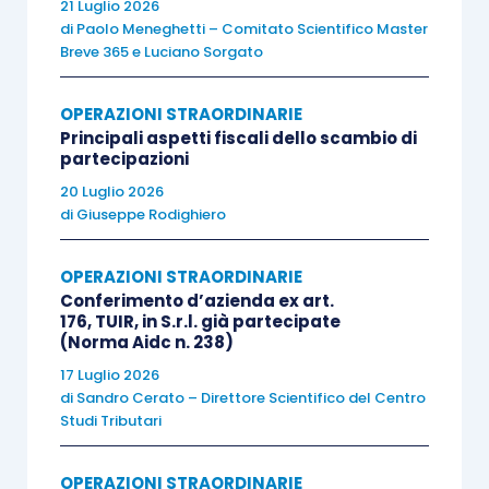
21 Luglio 2026
di
Paolo Meneghetti – Comitato Scientifico Master
Altro tema, è quello dell’innalzamento delle
soglie
Breve 365
e
Luciano Sorgato
ad opera del D.Lgs. 125/2024
.
OPERAZIONI STRAORDINARIE
Principali aspetti fiscali dello scambio di
La successiva tabella n. 1 propone le vecchie
partecipazioni
soglie mentre la tabella n. 2 propone le nuove
20 Luglio 2026
soglie.
di
Giuseppe Rodighiero
OPERAZIONI STRAORDINARIE
Conferimento d’azienda ex art.
176, TUIR, in S.r.l. già partecipate
(Norma Aidc n. 238)
Tabella n. 1 – le soglie ante D. Lgs. 125/2024
17 Luglio 2026
di
Sandro Cerato – Direttore Scientifico del Centro
Studi Tributari
Limiti
Micro
Bilancio abb.to
dimensionali
imprese
OPERAZIONI STRAORDINARIE