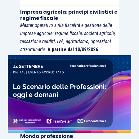
Impresa agricola: principi civilistici e
regime fiscale
Di diverso avviso risultò, invece, Assonime con la
Master operativo sulla fiscalità e gestione delle
circolare n. 9/2009.
imprese agricole: regime fiscale, società agricole,
tassazione redditi, IVA, agriturismo, operazioni
Ulteriore questione è quella del
numero di
straordinarie.
A partire dal 10/09/2026
esercizi necessari di mancato superamento dei
limiti
per applicare le semplificazioni. In dottrina,
prevale la tesi, peraltro assecondata da
Assonime nella citata circolare n. 9/2009) citata
per cui si ammette la possibilità di redigere il
bilancio in forma abbreviata (oppure delle
microimprese) già a partire dal
secondo
esercizio consecutivo
in cui le condizioni
richieste sono rispettate.
Mondo professione