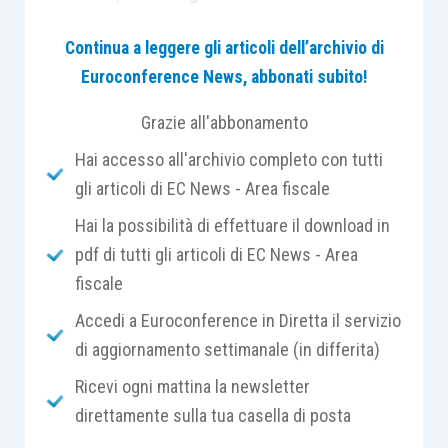
supermercato
ci torneranno utili anche
nel caso
Continua a leggere gli articoli dell’archivio di
della holding
.
Euroconference News, abbonati subito!
Purtroppo, la questione non è così semplice. Si
Grazie all'abbonamento
deve, infatti, segnalare, come importanti novità
Hai accesso all'archivio completo con tutti
abbiano interessato il
bilancio delle holding
in
gli articoli di EC News - Area fiscale
quanto il legislatore è intervenuto sul tema con la
Hai la possibilità di effettuare il download in
Legge europea n. 2019/2020 introducendo
pdf di tutti gli articoli di EC News - Area
disposizioni per l’adempimento degli obblighi
fiscale
derivanti dall’appartenenza dell’Italia all’Unione
Europea.
Accedi a Euroconference in Diretta il servizio
di aggiornamento settimanale (in differita)
Si tratta della L. 238/2021. L’
articolo 24, comma
Ricevi ogni mattina la newsletter
2
, in particolare, ha modificato le norme del
direttamente sulla tua casella di posta
codice civile relative al bilancio. All’
articolo 2435-