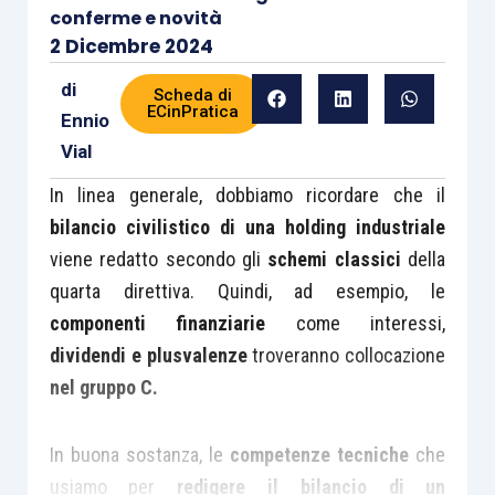
conferme e novità
2 Dicembre 2024
di
Scheda di
ECinPratica
Ennio
Vial
In linea generale, dobbiamo ricordare che il
bilancio civilistico di una holding industriale
viene redatto secondo gli
schemi classici
della
quarta direttiva. Quindi, ad esempio, le
componenti finanziarie
come interessi,
dividendi e plusvalenze
troveranno collocazione
nel gruppo C.
In buona sostanza, le
competenze tecniche
che
usiamo per
redigere il bilancio di un