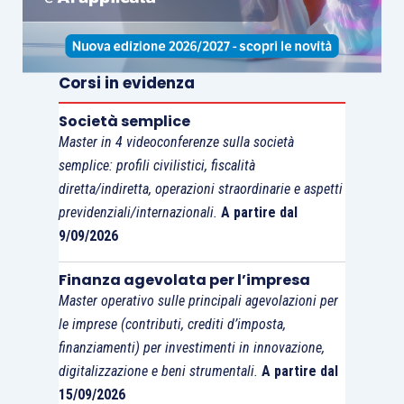
Per le società di nuova costituzione, per le quali il
possesso dei requisiti deve essere rispettato
“
nel primo esercizio” di attività
, la questione è
Corsi in evidenza
facilmente risolta: le nuove soglie troveranno
applicazione dal 2024
.
Società semplice
Master in 4 videoconferenze sulla società
La questione si complica per le
vecchie società
,
semplice: profili civilistici, fiscalità
diretta/indiretta, operazioni straordinarie e aspetti
per le quali si deve verificare il
superamento dei
previdenziali/internazionali.
A partire dal
parametri “per due esercizi consecutivi
”. Le
9/09/2026
nuove soglie potranno essere
utilizzate anche
retroattivamente?
Finanza agevolata per l’impresa
Master operativo sulle principali agevolazioni per
In occasione di un
precedente innalzamento di
le imprese (contributi, crediti d’imposta,
finanziamenti) per investimenti in innovazione,
soglia il CNDCEC
(con i documenti del 14
digitalizzazione e beni strumentali.
A partire dal
gennaio 2009 e del 15 aprile 2009) ha ammesso
15/09/2026
l’applicazione retroattiva dei parametri
.