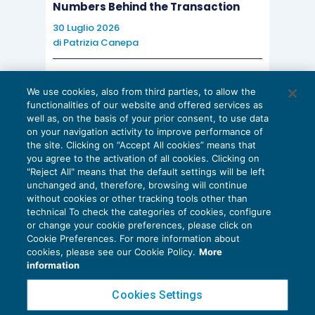
Numbers Behind the Transaction
30 Luglio 2026
di
Patrizia Canepa
AI E DIGITALIZZAZIONE
We use cookies, also from third parties, to allow the
EU AI Act e studi professionali: le
functionalities of our website and offered services as
scadenze concrete
well as, on the basis of your prior consent, to use data
on your navigation activity to improve performance of
27 Luglio 2026
the site. Clicking on “Accept All cookies” means that
di
Diego Barberi
e
Stefano Dovier
you agree to the activation of all cookies. Clicking on
"Reject All" means that the default settings will be left
unchanged and, therefore, browsing will continue
without cookies or other tracking tools other than
technical To check the categories of cookies, configure
or change your cookie preferences, please click on
Cookie Preferences. For more information about
Privacy Policy
cookies, please see our Cookie Policy.
More
Cookie Policy
information
Euroconference NEWS è una testata registrata al Tribunale di Milano Reg. n. 8556/2026
Cookies Settings
Direttore responsabile Sandro Cerato