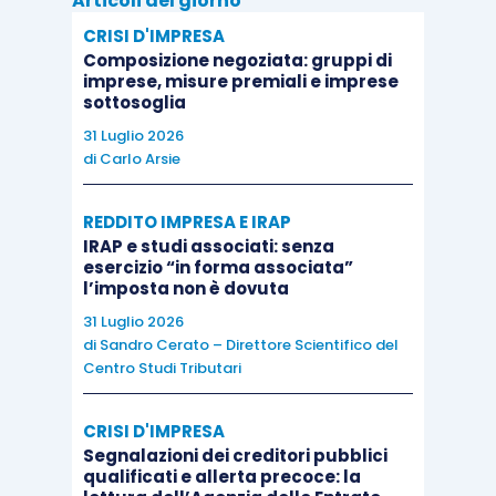
Articoli del giorno
CRISI D'IMPRESA
Composizione negoziata: gruppi di
imprese, misure premiali e imprese
sottosoglia
Tabella n. 2 – le soglie post D. Lgs. 125/2024
31 Luglio 2026
di
Carlo Arsie
Limiti
Micro
Bilancio abbreviato
REDDITO IMPRESA E IRAP
dimensionali
imprese
IRAP e studi associati: senza
esercizio “in forma associata”
Totale
l’imposta non è dovuta
≤
dell’attivo
31 Luglio 2026
220.000
≤ 5,5 milioni di euro
di
Sandro Cerato – Direttore Scientifico del
dello Stato
euro
Centro Studi Tributari
patrimoniale
CRISI D'IMPRESA
Ricavi delle
Segnalazioni dei creditori pubblici
≤
vendite e
qualificati e allerta precoce: la
440.000
≤ 11 milioni di euro