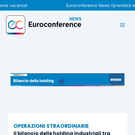
Vai
e vacanze!
Euroconference News riprenderà le pubb
al
contenuto
OPERAZIONI STRAORDINARIE
Il bilancio delle holding industriali tra