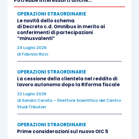
Potrebbe interessarti anche...
il dettato del nuovo comma 5, dell’
articolo 2435-
OPERAZIONI STRAORDINARIE
ter,
cod. civ., non trova, quindi, applicazione per
le
Le novità dello schema
holding
il comma 6, dell’
articolo 2435-bis, cod.
di Decreto c.d. Omnibus in merito ai
conferimenti di partecipazioni
civ.
, a
mente del quale
: “
Qualora le società
“minusvalenti”
indicate nel primo comma forniscano nella nota
24 Luglio 2026
integrativa le informazioni richieste dai numeri 3) e
di
Fabrizio Ricci
4) dell’articolo 2428, esse sono esonerate dalla
redazione della relazione sulla gestione
.”
OPERAZIONI STRAORDINARIE
La cessione della clientela nel reddito di
lavoro autonomo dopo la Riforma fiscale
L’intersezione delle varie normative porta ad un
22 Luglio 2026
effetto, invero, originale
. Le holding sono
di
Sandro Cerato – Direttore Scientifico del Centro
Studi Tributari
escluse dal bilancio delle microimprese, ma pur
ricadendo
nel bilancio in forma abbreviata
, sono
OPERAZIONI STRAORDINARIE
gravate da un ulteriore onere, consistente nella
Prime considerazioni sul nuovo OIC 5
predisposizione della relazione sulla gestione
.