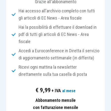
Grazie all'abbonamento
In caso di opzione per il riallineamento dei valori,
Hai accesso all'archivio completo con tutti
è necessario compilare Il
quadro RQ del modello
gli articoli di EC News - Area fiscale
redditi
, scegliendo una delle
specifiche sezioni
.
Sul significato della compilazione della sezione
Hai la possibilità di effettuare il download in
del quadro RQ occorre, però, precisare che
pdf di tutti gli articoli di EC News - Area
l’adempimento ha
natura dichiarativa e non
fiscale
costitutiva
dell’opzione eseguita: infatti, come ha
Accedi a Euroconference in Diretta il servizio
ricordato la circolare n. 57/E/2008 (e ancor prima
di aggiornamento settimanale (in differita)
il Decreto attuativo 25.7.2008), il
Ricevi ogni mattina la newsletter
perfezionamento della opzione avviene con il
direttamente sulla tua casella di posta
versamento della prima rata della imposta
sostitutiva
; diversamente da quanto avviene con
€
9,99
+ IVA
al mese
la rivalutazione dei beni o con l’assegnazione
agevolata degli immobili ai soci, in cui il
Abbonamento mensile
perfezionamento della operazione coincide,
con fatturazione mensile