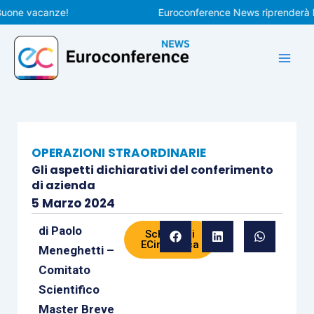
Vai
e vacanze!
Euroconference News riprenderà le pub
al
contenuto
OPERAZIONI STRAORDINARIE
Gli aspetti dichiarativi del conferimento
di azienda
5 Marzo 2024
di
Paolo
Scheda di
ECinPratica
Meneghetti –
Comitato
Scientifico
Master Breve