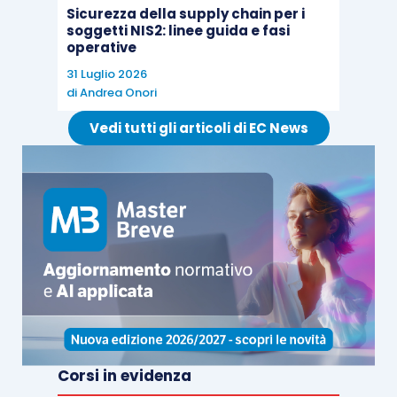
dato fiscale del ramo di azienda e quello civile
.
Sicurezza della supply chain per i
soggetti NIS2: linee guida e fasi
Tale disallineamento comporta la
compilazione
operative
del quadro RV
, compilazione che sarà dovuta fino
31 Luglio 2026
a quando il disallineamento non verrà meno o per
di
Andrea Onori
il completamento del
processo di ammortamento
Vedi tutti gli articoli di EC News
o per la cessione dei cespiti
. In merito alla
compilazione del quadro RV va sottolineato che le
istruzioni attuali richiedono la
stesura del quadro
per tutti i casi di differenza
tra valori civili e
valori fiscale, mentre nel passato si richiedeva la
compilazione solo quando il
valoro civile fosse
più elevato di quello fiscale
. Quindi, oggi, il
quadro va compilato anche
per valori fiscali più
elevati di quelli
; caso certamente più raro, ma
non così astratto, basti pensare, ad esempio, al
Corsi in evidenza
tema del valore fiscale del
terreno per i