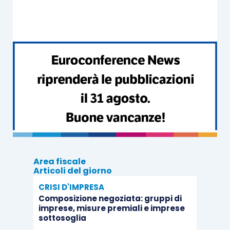
950) – (1.500 – 75 = 1.425)), importo su cui è
calcolata l’imposta sostitutiva del 12%. A far data
dall’esercizio 2024, i valori si intendono riallineati
e, quindi, non ha più senso, a parere di chi scrive,
compilare il quadro RV 2025
(anche se sul punto
le istruzioni sono un po’ ambigue).
Discorso diverso per il riallineamento
dell’avviamento che rileva, ai fini
dell’ammortamento,
dall’esercizio successivo a
Area fiscale
quello in cui è fatta l’opzione
(in base ad una
Articoli del giorno
discussa tesi sostenuta dalla circolare n.
CRISI D'IMPRESA
28/E/2009); quindi
opzione e versamento del
Composizione negoziata: gruppi di
imprese, misure premiali e imprese
16% avvengono nel 2024
, e il disallineamento
sottosoglia
persiste
anche nel 2024
. Sempre tornando al