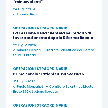
“minusvalenti”
compilando la
sez. Vi- A del quadro RQ
e
24 Luglio 2026
determinando il
debito per imposta sostitutiva
di
Fabrizio Ricci
(12% fino a 5.000.000 euro, 14% da 5.000.000 a
12.000.000 euro, 16% per eccedenza 10.000.000
OPERAZIONI STRAORDINARIE
euro).
La cessione della clientela nel reddito di
lavoro autonomo dopo la Riforma fiscale
22 Luglio 2026
Diversamente, il riallineamento dell’avviamento
di
Sandro Cerato – Direttore Scientifico del Centro
(che utilizzando quello speciale ex D.L. 185/2008,
Studi Tributari
deve obbligatoriamente avvenire con il
modello
redditi dell’anno successivo al conferimento
)
OPERAZIONI STRAORDINARIE
Prime considerazioni sul nuovo OIC 5
viene comunicato compilando la
sez. VI – B del
21 Luglio 2026
citato quadro RQ 2024
con determinazione della
di
Paolo Meneghetti – Comitato Scientifico Master
imposta sostitutiva del 16% da versare in
unica
Breve 365
e
Luciano Sorgato
rata con il saldo delle imposte dell’esercizio
in
cui è avvenuto il conferimento.
OPERAZIONI STRAORDINARIE