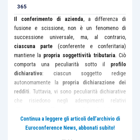
365
Il conferimento di azienda
, a differenza di
fusione e scissione, non è un fenomeno di
successione universale, ma, al contrario,
ciascuna parte
(conferente e conferitaria)
mantiene la
propria soggettività tributaria
. Ciò
comporta una peculiarità sotto il
profilo
dichiarativo
: ciascun soggetto redige
autonomamente la
propria dichiarazione dei
redditi
. Tuttavia, vi sono peculiarità dichiarative
che risiedono negli adempimenti relativi
all’eventuale
riallineamento dei valori
(tramite
imposta sostitutiva) e nel
prospetto delle
Continua a leggere gli articoli dell’archivio di
riserve
.
Euroconference News, abbonati subito!