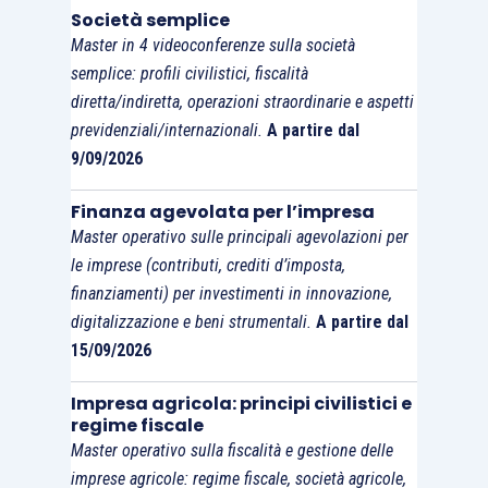
Società semplice
fabbricati riscattati da leasing.
Master in 4 videoconferenze sulla società
semplice: profili civilistici, fiscalità
Si ricorda che, nel caso di disallineamento da
diretta/indiretta, operazioni straordinarie e aspetti
conferimento, il codice causale da indicare nella
previdenziali/internazionali.
A partire dal
colonna 2 del rigo RV1 è 1.
9/09/2026
Finanza agevolata per l’impresa
Infine, il conferimento di azienda comporta la
Master operativo sulle principali agevolazioni per
genesi di riserve e/o di nuovo capitale sociale
,
le imprese (contributi, crediti d’imposta,
che la conferitaria indicherà nel prospetto delle
finanziamenti) per investimenti in innovazione,
riserve quale incremento di righi RS 130 o 131 a
digitalizzazione e beni strumentali.
A partire dal
seconda che l’apporto della conferente sia
15/09/2026
inserito interamente a capitale sociale
(130) o
Impresa agricola: principi civilistici e
in parte a
riserva di capitale
(131).
regime fiscale
Master operativo sulla fiscalità e gestione delle
imprese agricole: regime fiscale, società agricole,