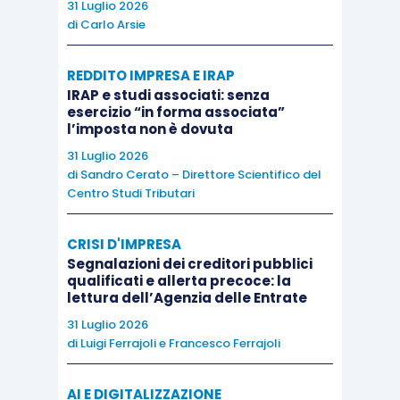
31 Luglio 2026
nostro esempio, la sostitutiva del 16% andrà
di
Carlo Arsie
indicata nella
sezione VI B del modello redditi
2024
e calcolata tenendo conto dei
valori
REDDITO IMPRESA E IRAP
ammortizzati già nel 2023
; quindi non 500, bensì
IRAP e studi associati: senza
esercizio “in forma associata”
473, mentre il quadro Rv registrerà un
l’imposta non è dovuta
disallineamento decrescente fino all’esercizio
31 Luglio 2026
2025
, il che comporta, a parere di chi scrive, che
di
Sandro Cerato – Direttore Scientifico del
Centro Studi Tributari
il quadro RV potrà non essere più compilato a far
data dal modello redditi 2026 per il periodo
CRISI D'IMPRESA
d’imposta 2025.
Segnalazioni dei creditori pubblici
qualificati e allerta precoce: la
lettura dell’Agenzia delle Entrate
Per completare il quadro delle ricadute
31 Luglio 2026
dichiarative del conferimento, va presa in esame
di
Luigi Ferrajoli
e
Francesco Ferrajoli
l’ipotesi che non vi sia un riallineamento dei valori
e che, quindi, si generi un
disallineamento tra il
AI E DIGITALIZZAZIONE