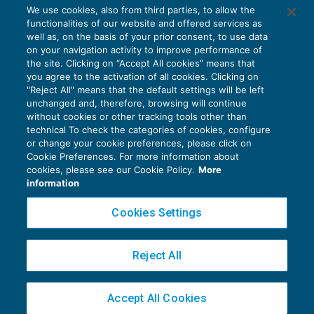
AI E DIGITALIZZAZIONE
We use cookies, also from third parties, to allow the
EU AI Act e studi professionali: le
functionalities of our website and offered services as
scadenze concrete
well as, on the basis of your prior consent, to use data
on your navigation activity to improve performance of
27 Luglio 2026
the site. Clicking on “Accept All cookies” means that
di
Diego Barberi
e
Stefano Dovier
you agree to the activation of all cookies. Clicking on
"Reject All" means that the default settings will be left
unchanged and, therefore, browsing will continue
without cookies or other tracking tools other than
technical To check the categories of cookies, configure
or change your cookie preferences, please click on
Cookie Preferences. For more information about
Privacy Policy
cookies, please see our Cookie Policy.
More
Cookie Policy
information
Euroconference NEWS è una testata registrata al Tribunale di Milano Reg. n. 8556/2026
Cookies Settings
Direttore responsabile Sandro Cerato
Copyright 2016 ©
Gruppo Euroconference S.p.A.
v2.32.4
Reject All
Piazza Luigi Einaudi, 10N01 - 20124 Milano - info@ecnews.it
Capitale Sociale € 300.000,00 i.v. C.F. P.IVA Iscrizione Registro Imprese di Milano
Accept All Cookies
02776120236