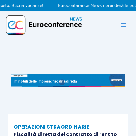
Vai
o. Buone vacanze!
Euroconference News riprenderà le pubblica
al
contenuto
OPERAZIONI STRAORDINARIE
Fiscalità diretta del contratto di rent to