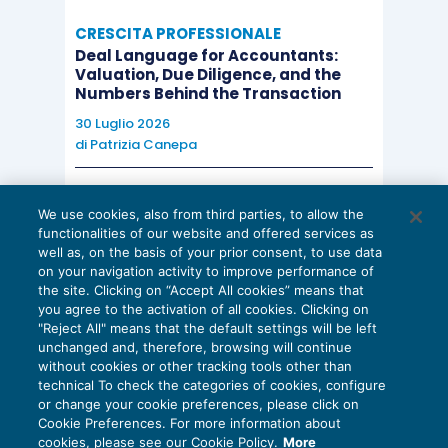
CRESCITA PROFESSIONALE
Deal Language for Accountants:
Valuation, Due Diligence, and the
Numbers Behind the Transaction
30 Luglio 2026
di
Patrizia Canepa
AI E DIGITALIZZAZIONE
We use cookies, also from third parties, to allow the
EU AI Act e studi professionali: le
functionalities of our website and offered services as
scadenze concrete
well as, on the basis of your prior consent, to use data
on your navigation activity to improve performance of
27 Luglio 2026
the site. Clicking on “Accept All cookies” means that
di
Diego Barberi
e
Stefano Dovier
you agree to the activation of all cookies. Clicking on
"Reject All" means that the default settings will be left
unchanged and, therefore, browsing will continue
without cookies or other tracking tools other than
technical To check the categories of cookies, configure
or change your cookie preferences, please click on
Cookie Preferences. For more information about
Privacy Policy
cookies, please see our Cookie Policy.
More