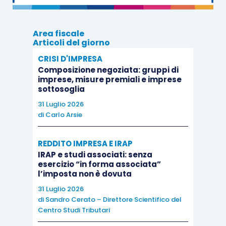
imputazione;
il
costo non ammortizzato dell’azienda
.
Area fiscale
Articoli del giorno
L’
articolo 86, Tuir
, ammette diversi criteri di
CRISI D'IMPRESA
imposizione del maggior
valore di realizzo
Composizione negoziata: gruppi di
dell’azienda
, a seconda della durata del
imprese, misure premiali e imprese
sottosoglia
possesso della stessa:
31 Luglio 2026
di
Carlo Arsie
inferiore a tre anni
: la plusvalenza
concorre a formare il reddito per l’intero
REDDITO IMPRESA E IRAP
ammontare nell’esercizio del realizzo;
IRAP e studi associati: senza
esercizio “in forma associata”
almeno tre anni
: la plusvalenza può
l’imposta non è dovuta
essere rateizzata in quote costanti
31 Luglio 2026
nell’esercizio stesso e nei quattro
di
Sandro Cerato – Direttore Scientifico del
successivi, ai sensi dell’
articolo 86,
Centro Studi Tributari
comma 4, Tuir
;