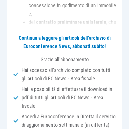
concessione in godimento di un immobile
e;
del
contratto preliminare unilaterale
, che
vincola una delle sue parti a perfezionare
Continua a leggere gli articoli dell’archivio di
il trasferimento del diritto, a fronte della
Euroconference News, abbonati subito!
richiesta avanzata alla controparte
negoziale.
Grazie all'abbonamento
Hai accesso all'archivio completo con tutti
Lo schema del rent to buy si presta, inoltre, ad
gli articoli di EC News - Area fiscale
essere impiegato per
regolamentare altre
pattuizioni contrattuali
aventi ad oggetto il
Hai la possibilità di effettuare il download in
godimento (ed il futuro trasferimento della
pdf di tutti gli articoli di EC News - Area
proprietà) di altre tipologie di beni (diversi dagli
fiscale
immobili). Si pensi, ad esempio, al
trasferimento
Accedi a Euroconference in Diretta il servizio
di aziende
o rami di esse.
di aggiornamento settimanale (in differita)