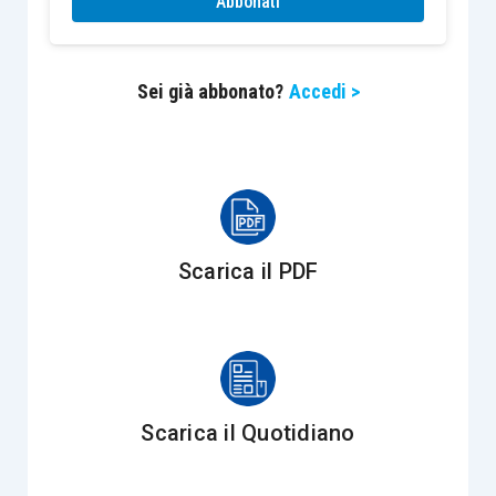
Abbonati
mantenga o meno la qualifica di imprenditore
.
Infatti, la stipula del contratto di rent to buy
avente ad oggetto
l’unica azienda del
Sei già abbonato?
Accedi >
concedente
comporta, in capo a quest’ultimo,
la
perdita
(almeno temporanea) dello
status di
imprenditore
, sicché i canoni dal medesimo
percepiti, nella misura in cui remunerano il
godimento del compendio aziendale, devono
Scarica il PDF
essere fiscalmente considerati alla
stregua di un
“reddito diverso”
, ai sensi dell’
articolo 67, co. 1,
lett. h), Tuir
. In particolare, per quest’ultima
disposizione del Tuir, il canone percepito
dall’imprenditore individuale che ha
locato
Scarica il Quotidiano
l’unica azienda è qualificabile
, ai fini Irpef, come
reddito diverso
(tassato per cassa), la cui base