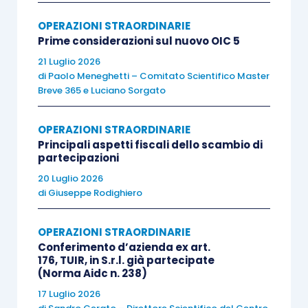
alla data del contratto di concessione in
OPERAZIONI STRAORDINARIE
godimento dell’azienda – non rivestiva già la
Prime considerazioni sul nuovo OIC 5
qualifica di imprenditore commerciale, la
21 Luglio 2026
di
Paolo Meneghetti – Comitato Scientifico Master
acquisisce
per effetto di tale operazione
: la
Breve 365
e
Luciano Sorgato
quota di canone relativa al godimento dell’azienda
rappresenta, quindi, per l’utilizzatore, un
costo
OPERAZIONI STRAORDINARIE
deducibile dal reddito d’impresa
(
circolare n.
Principali aspetti fiscali dello scambio di
partecipazioni
148/E/2000
).
20 Luglio 2026
di
Giuseppe Rodighiero
La quota di canone che configura corrispettivo
sul
prezzo di cessione
, avendo natura di
OPERAZIONI STRAORDINARIE
acconto, non è soggetta ad imposizione
finché
Conferimento d’azienda ex art.
non si realizza la cessione effettiva
176, TUIR, in S.r.l. già partecipate
(Norma Aidc n. 238)
dell’azienda
, ovvero sino a quando gli acconti
17 Luglio 2026
versati vengono
conglomerati nel corrispettivo
.