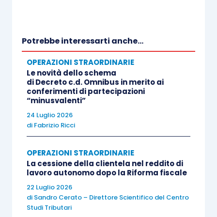
imponibile è costituita dalla differenza tra:
l’ammontare percepito
nel periodo di
Potrebbe interessarti anche...
imposta e;
OPERAZIONI STRAORDINARIE
le
spese specificamente inerenti alla
Le novità dello schema
concessione in godimento dell’azienda
,
di Decreto c.d. Omnibus in merito ai
quali le spese di manutenzione e
conferimenti di partecipazioni
“minusvalenti”
riparazione straordinaria e di
24 Luglio 2026
ammodernamento, di cui all’
articolo 71,
di
Fabrizio Ricci
comma 2, Tuir
.
OPERAZIONI STRAORDINARIE
La
quota di canone relativa al godimento
La cessione della clientela nel reddito di
lavoro autonomo dopo la Riforma fiscale
dell’azienda
rileva, invece, in capo all’utilizzatore,
22 Luglio 2026
secondo i criteri propri del reddito d’impresa,
di
Sandro Cerato – Direttore Scientifico del Centro
trattandosi di un
costo fiscalmente deducibile
. È
Studi Tributari
importante precisare che, se l’utilizzatore –