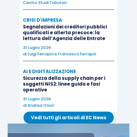
Centro Studi Tributari
dal
punto di vista oggettivo
, che:
l’
operazione accessoria e quella
CRISI D'IMPRESA
principale
siano rivolte al raggiungimento
Segnalazioni dei creditori pubblici
qualificati e allerta precoce: la
dello
stesso obiettivo
;
lettura dell’Agenzia delle Entrate
esista un
nesso di dipendenza
31 Luglio 2026
funzionale
dell’operazione accessoria
di
Luigi Ferrajoli
e
Francesco Ferrajoli
rispetto a quella principale, ossia che la
prestazione accessoria sia effettuata in
AI E DIGITALIZZAZIONE
Sicurezza della supply chain per i
ragione della prestazione principale, in
soggetti NIS2: linee guida e fasi
combinazione con la quale è diretta al
operative
raggiungimento di un determinato
31 Luglio 2026
risultato;
di
Andrea Onori
l’operazione accessoria acceda a quella
Vedi tutti gli articoli di EC News
principale al fine di
integrarla
,
completarla
o
renderla
possibile
.