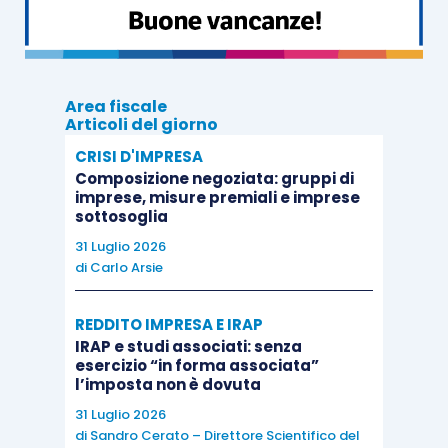
si riferisce all’applicabilità, nel caso di specie, del
principio di accessorietà
, occorre ricordare che
l’Amministrazione finanziaria – sulla scorta delle
indicazioni della giurisprudenza della Corte di
Area fiscale
giustizia UE – ha chiarito che,
affinché
Articoli del giorno
un’operazione possa considerarsi accessoria
CRISI D'IMPRESA
Composizione negoziata: gruppi di
ad una operazione principale è necessario
imprese, misure premiali e imprese
(
risoluzione AdE 367/E/2008
):
sottosoglia
31 Luglio 2026
di
Carlo Arsie
dal
punto di vista soggettivo
, che
l’operazione accessoria sia effettuata:
REDDITO IMPRESA E IRAP
nei confronti dello stesso destinatario
IRAP e studi associati: senza
dell’operazione principale
;
esercizio “in forma associata”
l’imposta non è dovuta
direttamente dal cedente/prestatore
dell’operazione principale
, ovvero per
31 Luglio 2026
di
Sandro Cerato – Direttore Scientifico del
suo conto e a sue spese;