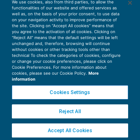
We use cookies, also from third parties, to allow the
functionalities of our website and offered services as
well as, on the basis of your prior consent, to use data
on your navigation activity to improve performance of
the site. Clicking on “Accept All cookies” means that
you agree to the activation of all cookies. Clicking on
"Reject All" means that the default settings will be left
unchanged and, therefore, browsing will continue
without cookies or other tracking tools other than
technical To check the categories of cookies, configure
or change your cookie preferences, please click on
Cookie Preferences. For more information about
Privacy Policy
cookies, please see our Cookie Policy.
More
Cookie Policy
information
Euroconference NEWS è una testata registrata al Tribunale di Milano Reg. n. 8556/2026
Cookies Settings
Direttore responsabile Sandro Cerato
Copyright 2016 ©
Gruppo Euroconference S.p.A.
v2.32.4
Reject All
Piazza Luigi Einaudi, 10N01 - 20124 Milano - info@ecnews.it
Capitale Sociale € 300.000,00 i.v. C.F. P.IVA Iscrizione Registro Imprese di Milano
Accept All Cookies
02776120236