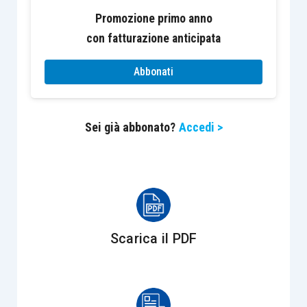
Al fine di fornire il
servizio di trasporto in esame
,
Promozione primo anno
la società istante stipula un contratto con una
con fatturazione anticipata
prima società per il passaggio dell’energia
elettrica sulle reti ad altissima ed alta tensione,
Abbonati
con seconda società per il passaggio del gas
sull’infrastruttura nazionale di trasporto del gas,
Sei già abbonato?
Accedi >
nonché contratti con molteplici soggetti
proprietari delle reti di distribuzione finale
dell’energia a livello locale, che distribuiranno
l’energia sul territorio nazionale. Tali contratti
sono sottoscritti dalla società istante per i punti
di prelievo dei clienti finali dei
reseller
in base ad
Scarica il PDF
un mandato senza rappresentanza conferito dai
reseller
.