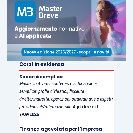
Dalla nozione del nesso di accessorietà sopra
esposta si evince, secondo l’Agenzia delle
Entrate, che il servizio di trasporto di energia
elettrica e/o gas in esame non si limita ad avere
una generica utilità rispetto alla prestazione
principale, ma
permette l’effettuazione e la
migliore fruizione della stessa cessione di
Corsi in evidenza
energia
effettuata dalla società in favore dei
Società semplice
reseller
.
Master in 4 videoconferenze sulla società
semplice: profili civilistici, fiscalità
In presenza del nesso di dipendenza funzionale
diretta/indiretta, operazioni straordinarie e aspetti
fra il servizio di trasporto e la fornitura di energia
previdenziali/internazionali.
A partire dal
9/09/2026
elettrica e/o gas, il predetto servizio di trasporto
ha, nel caso di specie, la
funzione di integrare,
Finanza agevolata per l’impresa
completare e rendere possibile la prestazione