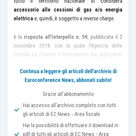
tutto il territorio nazionale si considera
accessorio alle cessioni di gas e/o energia
elettrica
e, quindi, è soggetto a
reverse charge
.
è la
risposta all’interpello n. 59
, pubblicata il 2
novembre 2018, con la quale l’Agenzia delle
Entrate ha chiarito il trattamento Iva applicabile
ad una società operante nell’ambito del
Continua a leggere gli articoli dell’archivio di
commercio di energia
, nonché del
Euroconference News, abbonati subito!
dispacciamento e del trasporto dell’energia
elettrica e del gas naturale nel sistema di
Grazie all'abbonamento
trasmissione e distribuzione italiano, agendo in
Hai accesso all'archivio completo con tutti
qualità di grossista,
trader
e fornitore su tutto il
gli articoli di EC News - Area fiscale
territorio nazionale.
Hai la possibilità di effettuare il download in
pdf di tutti gli articoli di EC News - Area
Nell’ambito della propria attività, la società