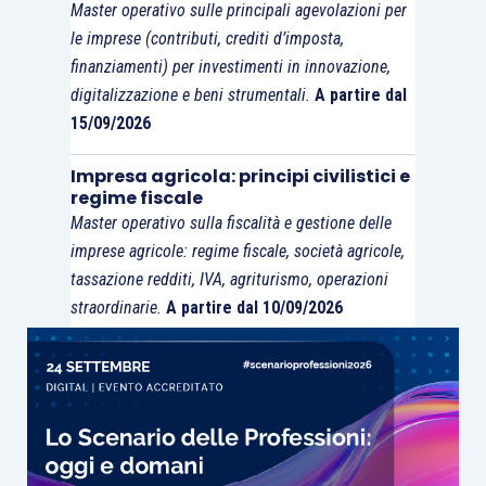
Master operativo sulle principali agevolazioni per
principale
di fornitura di energia elettrica e/o
le imprese (contributi, crediti d’imposta,
gas.
finanziamenti) per investimenti in innovazione,
digitalizzazione e beni strumentali.
A partire dal
15/09/2026
Pertanto, conclude l’Agenzia, il servizio di
trasporto di energia reso dalla società istante ai
Impresa agricola: principi civilistici e
soggetti passivi-rivenditori costituisce, ai sensi
regime fiscale
dell’
articolo 12 D.P.R. 633/1972
, una
prestazione
Master operativo sulla fiscalità e gestione delle
accessoria alla fornitura di gas e/o energia
imprese agricole: regime fiscale, società agricole,
tassazione redditi, IVA, agriturismo, operazioni
elettrica
effettuata dalla stessa società. Di
straordinarie.
A partire dal 10/09/2026
conseguenza, nel caso di specie, il servizio di
trasporto di cui trattasi, essendo accessorio alla
cessione di gas e/o energia elettrica, deve
essere
assoggettato a Iva mediante il sistema
di
reverse charge
previsto per l’operazione
principale, ai sensi del citato
articolo 17, comma