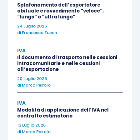
servizio
online
di consultazione delle fatture
Splafonamento dell’esportatore
elettroniche
per i
consumatori finali persone
abituale e ravvedimento “veloce”,
“lungo” o “ultra lungo”
fisiche non è attivo
).
24 Luglio 2026
di
Francesco Zuech
L’indicato termine del
3 maggio
fu però
rinviato
con il provvedimento del 29.04.2019
, grazie al
IVA
quale il direttore dell’Agenzia delle entrate
Il documento di trasporto nelle cessioni
intracomunitarie e nelle cessioni
dispose un
primo differimento dei termini, dal 3
all’esportazione
maggio al 31 maggio
.
20 Luglio 2026
di
Marco Peirolo
Con il
provvedimento di ieri, 31.05.2019
, viene
quindi previsto un
ulteriore slittamento
,
dal 31
IVA
Modalità di applicazione dell’IVA nel
maggio al 1° luglio
.
contratto estimatorio
13 Luglio 2026
Tale differimento è stato
giustificato
dalla
di
Marco Peirolo
volontà di accogliere le richieste pervenute dagli