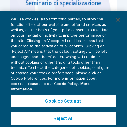
We use cookies, also from third parties, to allow the
functionalities of our website and offered services as
well as, on the basis of your prior consent, to use data
on your navigation activity to improve performance of
the site. Clicking on “Accept All cookies” means that
you agree to the activation of all cookies. Clicking on
"Reject All" means that the default settings will be left
unchanged and, therefore, browsing will continue
without cookies or other tracking tools other than
technical To check the categories of cookies, configure
or change your cookie preferences, please click on
Cookie Preferences. For more information about
Privacy Policy
cookies, please see our Cookie Policy.
More
Cookie Policy
information
Euroconference NEWS è una testata registrata al Tribunale di Milano Reg. n. 8556/2026
Cookies Settings
Direttore responsabile Sandro Cerato
Copyright 2016 ©
Gruppo Euroconference S.p.A.
v2.32.4
Reject All
Piazza Luigi Einaudi, 10N01 - 20124 Milano - info@ecnews.it