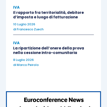
ordini professionali
e dalle
associazioni di
IVA
Il rapporto fra territorialità, debitore
categoria
, i quali avevano richiesto un
ulteriore
d’imposta e luogo di fatturazione
ampliamento dei termini
per effettuare
10 Luglio 2026
l’adesione al servizio, anche in considerazione
di
Francesco Zuech
degli
altri adempimenti previsti per lo stesso
periodo dell’anno
.
IVA
La ripartizione dell’onere della prova
nella cessione intra-comunitaria
Le conseguenze dell’adesione e della mancata
8 Luglio 2026
adesione
di
Marco Peirolo
Quale
scenario
si apre dunque a seguito del
nuovo provvedimento
?
In considerazione delle richiamate novità,
i
contribuenti potranno aderire al servizio di