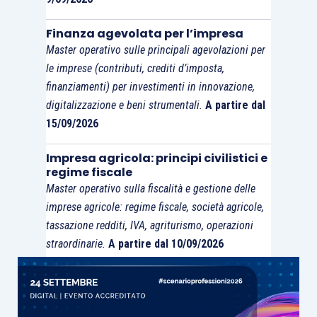
comunque aderire al servizio
, ma
la tardiva
adesione comporterà la possibilità di
Finanza agevolata per l’impresa
consultare i dati completi delle sole fatture
Master operativo sulle principali agevolazioni per
transitate tramite lo Sdi dopo la data di
le imprese (contributi, crediti d’imposta,
adesione al servizio stesso
.
finanziamenti) per investimenti in innovazione,
digitalizzazione e beni strumentali.
A partire dal
15/09/2026
I
dati memorizzati nel periodo transitorio
, infatti,
saranno cancellati
, e saranno memorizzati
Impresa agricola: principi civilistici e
esclusivamente i
dati ritenuti fiscalmente
regime fiscale
rilevanti
, ovvero quelli richiamati dall’
articolo 21
Master operativo sulla fiscalità e gestione delle
imprese agricole: regime fiscale, società agricole,
D.P.R. 633/1972
(
eccezion fatta
per i dati indicati
tassazione redditi, IVA, agriturismo, operazioni
nel
comma 2, lett. g,
relativi alla “
natura, qualità e
straordinarie.
A partire dal 10/09/2026
quantità dei beni e dei servizi formanti oggetto
dell’operazione
”).
Con riferimento alle
fatture emesse nei