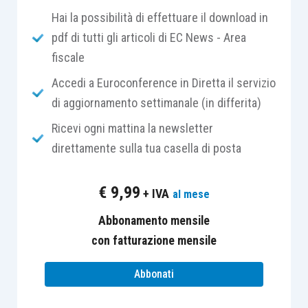
ultimi mesi
Hai la possibilità di effettuare il download in
pdf di tutti gli articoli di EC News - Area
Giova a tal proposito ricordare che
fiscale
originariamente
, con il
provvedimento prot. n.
89757/2018 del 30.04.2018
, fu previsto che
tutti
Accedi a Euroconference in Diretta il servizio
i soggetti chiamati a trasmettere
di aggiornamento settimanale (in differita)
telematicamente le fatture
potevano
consultare
Ricevi ogni mattina la newsletter
i documenti
sul portale dell’Agenzia delle entrate.
direttamente sulla tua casella di posta
La
consultazione delle fatture
doveva essere
€
9,99
+ IVA
al mese
considerata (e continua a dover esser
Abbonamento mensile
considerata) un
servizio ulteriore e distinto
con fatturazione mensile
rispetto a quello della conservazione delle
fatture elettroniche.
Abbonati
Tuttavia, proprio con specifico riferimento al