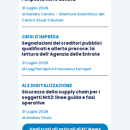
Sul punto si rende tuttavia necessario precisare
31 Luglio 2026
che
potranno assumere rilievo
esclusivamente
di
Sandro Cerato – Direttore Scientifico del
Centro Studi Tributari
le
deleghe acquisite dopo l’emanazione del
provvedimento del 21.12.2018,
il quale, come
CRISI D'IMPRESA
anticipato, ha introdotto le
novità in materia di
Segnalazioni dei creditori pubblici
consultazione e download delle fatture
qualificati e allerta precoce: la
lettura dell’Agenzia delle Entrate
elettroniche
, recependo le indicazioni del
31 Luglio 2026
Garante della privacy
.
di
Luigi Ferrajoli
e
Francesco Ferrajoli
Come infatti chiarito dall’
Agenzia delle entrate
AI E DIGITALIZZAZIONE
con la Faq n. 61 del 18.04.2019
, “
le deleghe
Sicurezza della supply chain per i
soggetti NIS2: linee guida e fasi
conferite agli intermediari in un momento
operative
antecedente alla data del 21 dicembre 2018 non
31 Luglio 2026
consentiranno agli intermediari di effettuare
– per
di
Andrea Onori
conto dei propri clienti –
l’adesione al servizio di
Vedi tutti gli articoli di EC News