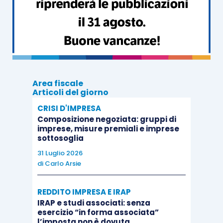
consultazione dei dati dal 1° luglio al 31 ottobre
2019
, essendo stato altresì previsto uno
slittamento del
termine finale
, originariamente
fissato al 2 settembre.
Area fiscale
Tale adesione consentirà di
consultare i file xml
Articoli del giorno
fino al 31 dicembre del secondo anno
CRISI D'IMPRESA
successivo
a quella di
ricezione della fattura
Composizione negoziata: gruppi di
elettronica da parte dello Sdi,
essendo prevista
imprese, misure premiali e imprese
sottosoglia
la cancellazione entro i 60 giorni successivi al
31 Luglio 2026
termine del periodo di consultazione
.
di
Carlo Arsie
L’adesione potrà avvenire anche per mezzo di
REDDITO IMPRESA E IRAP
intermediari delegati
.
IRAP e studi associati: senza
esercizio “in forma associata”
l’imposta non è dovuta