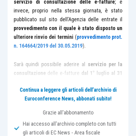
servizio di consultazione delle e-fatture
; e
invece, proprio nella stessa giornata, è stato
pubblicato sul sito dell’Agenzia delle entrate il
provvedimento con il quale è stato disposto un
ulteriore rinvio dei termini
(
provvedimento prot.
n. 164664/2019 del 30.05.2019
).
Sarà quindi possibile aderire al
servizio per la
consultazione
delle e-fatture
dal 1° luglio al 31
ottobre 2019
.
Continua a leggere gli articoli dell’archivio di
Euroconference News, abbonati subito!
In caso di mancata adesione, l’Agenzia
provvederà a
cancellare i file xml
.
Grazie all'abbonamento
Hai accesso all'archivio completo con tutti
Una breve sintesi di quanto avvenuto negli
gli articoli di EC News - Area fiscale