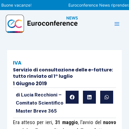
Vai
ne vacanze!
Euroconference News riprenderà le pu
al
contenuto
IVA
Servizio di consultazione delle e-fatture:
tutto rinviato al 1° luglio
1 Giugno 2019
di
Lucia Recchioni –
Comitato Scientifico
Master Breve 365
Era atteso per ieri,
31 maggio
, l’avvio del
nuovo