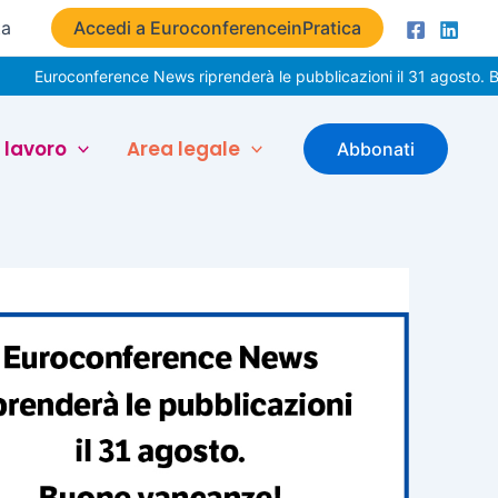
ta
Accedi a EuroconferenceinPratica
onference News riprenderà le pubblicazioni il 31 agosto. Buone vac
 lavoro
Area legale
Abbonati