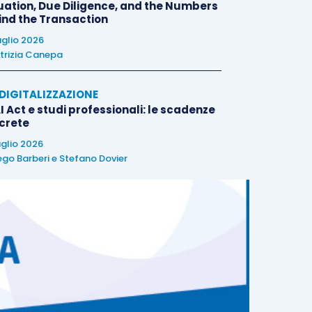
uation, Due Diligence, and the Numbers
ind the Transaction
uglio 2026
trizia Canepa
E DIGITALIZZAZIONE
I Act e studi professionali: le scadenze
crete
uglio 2026
ego Barberi
e
Stefano Dovier