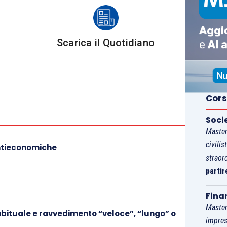
Scarica il Quotidiano
 associazioni dilettantistiche e associazioni senza
tato l’opzione per avvalersi del regime di favore
minando in modo forfettario la detrazione dell’Iva,
Cors
nche pornografici) e libri venduti unitamente a beni
 ai quali, dal 1° gennaio 2014, si applica l’aliquota
Soci
uti.
Master
civilis
antieconomiche
straor
odo di calcolo adottato, dovrà tenere a norma
partir
ta e conservazione dei registri e documenti”) un
cisamente:
Fina
Master
bituale e ravvedimento “veloce”, “lungo” o
do del numero delle copie consegnate o spedite
:
impres