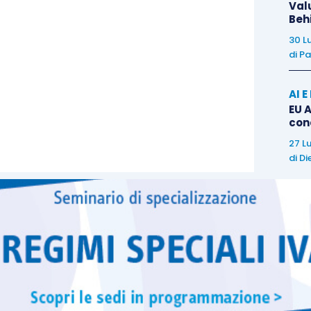
Val
essi.
Beh
30 L
 alla trattazione d’insieme del regime speciale
di
Pa
ante il seguente
seminario di specializzazione:
AI 
EU A
con
27 L
di
Di