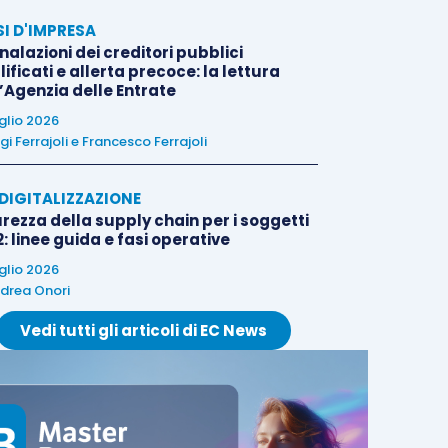
SI D'IMPRESA
alazioni dei creditori pubblici
ificati e allerta precoce: la lettura
l’Agenzia delle Entrate
uglio 2026
igi Ferrajoli
e
Francesco Ferrajoli
E DIGITALIZZAZIONE
rezza della supply chain per i soggetti
: linee guida e fasi operative
uglio 2026
drea Onori
Vedi tutti gli articoli di EC News