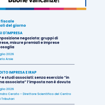
 fiscale
oli del giorno
SI D'IMPRESA
posizione negoziata: gruppi di
rese, misure premiali e imprese
tosoglia
uglio 2026
rlo Arsie
DITO IMPRESA E IRAP
 e studi associati: senza esercizio “in
ma associata” l’imposta non è dovuta
uglio 2026
ndro Cerato – Direttore Scientifico del Centro
 Tributari