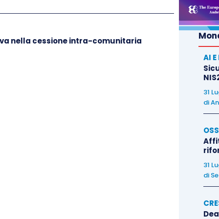
le importanti modifiche con le novità introdotte
D.L. 63/2013
, oggetto di successivi chiarimenti da
Mond
rova nella cessione intra-comunitaria
ircolare 23/E/2014
.
AI 
Sicu
guardano:
NIS2
31 L
rativo”,
di
An
propria di ciascuno dei beni
, diversi dai supporti
 prodotti editoriali, con prezzo indistinto e in unica
OSS
Affi
rif
 ordinari
se il costo del bene, diverso dal supporto
31 L
 prodotto editoriale supera il 50% del prezzo di
di
Se
i per la commercializzazione di libri, quotidiani e
CRE
Dea
rafici, congiuntamente a beni, diversi dai supporti