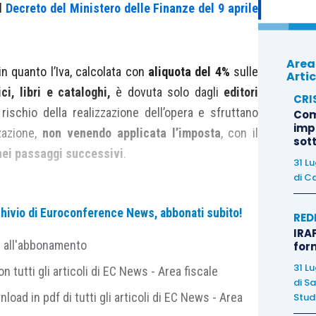
l
Decreto del Ministero delle Finanze del 9 aprile
Area
 in quanto l’Iva, calcolata con
aliquota del 4%
sulle
Artic
ci, libri e cataloghi,
è dovuta solo dagli
editori
CRI
ischio della realizzazione dell’opera e sfruttano
Com
imp
zazione,
non venendo applicata l’imposta
, con il
sot
nei passaggi successivi
.
31 L
di
Ca
ezzo di copertina
della pubblicazione (prezzo di
archivio di Euroconference News, abbonati subito!
ei
due
seguenti
metodi
(
a scelta dall’editore
):
RED
IRAP
e all'abbonamento
for
o spedite,
31 L
 tutti gli articoli di EC News - Area fiscale
ente vendute
.
di
Sa
nload in pdf di tutti gli articoli di EC News - Area
Studi