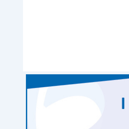
integrativi, funzionalmente conn
Queste importanti modifiche, insieme
dell’editoria, verranno approfondite dur