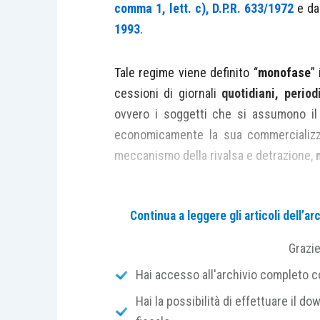
comma 1, lett. c), D.P.R. 633/1972
e da
1993
.
Tale regime viene definito “
monofase
”
cessioni di giornali
quotidiani, periodi
ovvero i soggetti che si assumono il r
economicamente la sua commercializ
meccanismo della rivalsa e detrazione,
L’Iva viene applicata sulla base del
pr
Continua a leggere gli articoli dell’
vendita al pubblico) sulla base di uno d
Grazi
numero delle copie consegnate 
Hai accesso all'archivio completo con
numero delle copie effettivam
Hai la possibilità di effettuare il dow