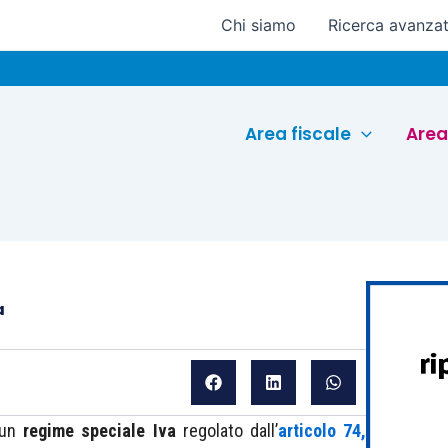
Chi siamo
Ricerca avanza
Euroc
Area fiscale
Area
a
 un
regime speciale Iva
regolato dall’
articolo 74,