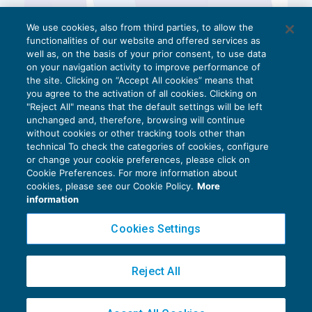
We use cookies, also from third parties, to allow the
functionalities of our website and offered services as
well as, on the basis of your prior consent, to use data
on your navigation activity to improve performance of
the site. Clicking on “Accept All cookies” means that
you agree to the activation of all cookies. Clicking on
"Reject All" means that the default settings will be left
unchanged and, therefore, browsing will continue
without cookies or other tracking tools other than
technical To check the categories of cookies, configure
or change your cookie preferences, please click on
Cookie Preferences. For more information about
Privacy Policy
cookies, please see our Cookie Policy.
More
Cookie Policy
information
Euroconference NEWS è una testata registrata al Tribunale di Milano Reg. n. 8556/2026
Cookies Settings
Direttore responsabile Sandro Cerato
Copyright 2016 ©
Gruppo Euroconference S.p.A.
v2.32.2
Reject All
Piazza Luigi Einaudi, 10N01 - 20124 Milano - info@ecnews.it
Capitale Sociale € 300.000,00 i.v. C.F. P.IVA Iscrizione Registro Imprese di Milano