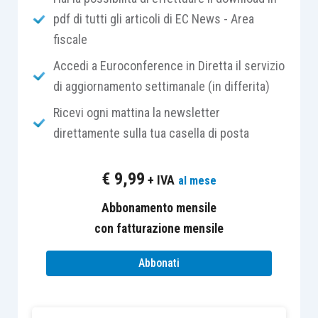
pdf di tutti gli articoli di EC News - Area
fiscale
nel
campo 2
, l’ammontare complessivo
delle
esportazioni effettuate nell’anno,
Accedi a Euroconference in Diretta il servizio
di cui all’articolo 8, primo comma, lett.
di aggiornamento settimanale (in differita)
a) e b)
, comprese le cessioni triangolari;
Ricevi ogni mattina la newsletter
nel
campo 3
, l’ammontare complessivo
direttamente sulla tua casella di posta
delle
cessioni intracomunitarie di beni
articolo 41 DL 331/1993
,
comprese le
€
9,99
+ IVA
al mese
triangolazioni comunitarie
promosse da
un soggetto passivo
UE1, che acquista
Abbonamento mensile
beni da IT chiedendo la consegna al
con fatturazione mensile
cliente finale in uno Stato membro
Abbonati
diverso (UE2). Vanno ricomprese, inoltre,
le
triangolazioni comunitarie promossa
da un soggetto passivo nazionale
, con