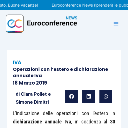
Vai
. Buone vacanze!
Euroconference News riprenderà le pubblicaz
al
contenuto
IVA
Operazioni con l’estero e dichiarazione
annuale Iva
18 Marzo 2019
di
Clara Pollet
e
Simone Dimitri
L’indicazione delle operazioni con l’estero in
dichiarazione annuale Iva
, in scadenza al
30