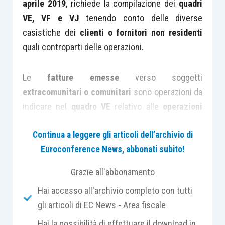
aprile 2019
, richiede la compilazione dei
quadri
VE, VF e VJ
tenendo conto delle diverse
casistiche dei
clienti o fornitori non residenti
quali controparti delle operazioni.
Le
fatture emesse
verso soggetti
extracomunitari o comunitari
sono operazioni da
indicare nel
quadro VE
relativo alle
operazioni
attive
e, in particolare, nei righi
VE30 e VE32.
Continua a leggere gli articoli dell’archivio di
Euroconference News, abbonati subito!
Nel
rigo VE30
occorre indicare, nel
campo 1
, il
totale delle esportazioni e delle altre
Grazie all'abbonamento
operazioni non imponibili che concorrono alla
Hai accesso all'archivio completo con tutti
formazione del
plafond
. L’importo deve essere
gli articoli di EC News - Area fiscale
poi ripartito nei campi successivi, specificando in
Hai la possibilità di effettuare il download in
particolare: