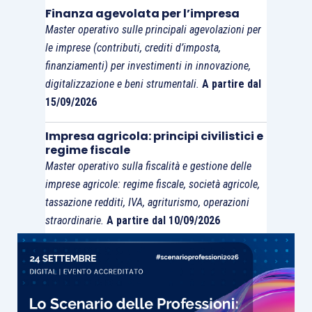
Finanza agevolata per l’impresa
doganale nel registro di cui agli
articoli
Master operativo sulle principali agevolazioni per
23 o 24
nonché, ai fini della detrazione, nel
le imprese (contributi, crediti d’imposta,
registro di cui all’
articolo 25
.
finanziamenti) per investimenti in innovazione,
digitalizzazione e beni strumentali.
A partire dal
15/09/2026
Impresa agricola: principi civilistici e
regime fiscale
Master operativo sulla fiscalità e gestione delle
imprese agricole: regime fiscale, società agricole,
tassazione redditi, IVA, agriturismo, operazioni
straordinarie.
A partire dal 10/09/2026