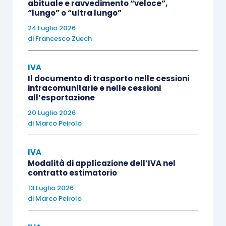
abituale e ravvedimento “veloce”,
nel
rigo VE50
(
circolare AdE 12/E/2013
).
“lungo” o “ultra lungo”
24 Luglio 2026
di
Francesco Zuech
È appena il caso di precisare che nel
quadro VE
delle operazioni attive
non va esposta la doppia
IVA
registrazione relativa alle operazioni passive
Il documento di trasporto nelle cessioni
che necessitano di giroconto per il conteggio
intracomunitarie e nelle cessioni
all’esportazione
dell’Iva a debito.
20 Luglio 2026
di
Marco Peirolo
Le operazioni passive, comprese le bollette
doganali di importazione, sono indicate nel
IVA
quadro VF relativo agli acquisti,
in
Modalità di applicazione dell’IVA nel
contratto estimatorio
corrispondenza dell’aliquota Iva di riferimento, e
dettagliate nel
13 Luglio 2026
rigo VF26
. La doppia registrazione
di
Marco Peirolo
che viene effettuata nel registro Iva vendite per il
calcolo dell’Iva a debito è indicata