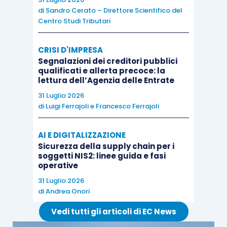
di
Sandro Cerato – Direttore Scientifico del
Centro Studi Tributari
Nel
quadro VJ
occorre indicare, infine, le
operazioni per le quali
l’Iva è dovuta dal
CRISI D'IMPRESA
cessionario
ai fini del conteggio dell’imposta a
Segnalazioni dei creditori pubblici
debito, esponendo:
qualificati e allerta precoce: la
lettura dell’Agenzia delle Entrate
31 Luglio 2026
nel
rigo VJ1
, gli acquisti provenienti dallo
di
Luigi Ferrajoli
e
Francesco Ferrajoli
Stato Città del Vaticano e dalla
Repubblica di San Marino,
per i quali il
AI E DIGITALIZZAZIONE
cessionario è tenuto al pagamento
Sicurezza della supply chain per i
soggetti NIS2: linee guida e fasi
dell’imposta a norma dell’
articolo 17,
operative
comma 2
;
31 Luglio 2026
nel
rigo VJ3
, gli
acquisti di beni e servizi
di
Andrea Onori
da soggetti non residenti
, di cui
Vedi tutti gli articoli di EC News
all’
articolo 17, comma 2
. Si evidenzia che