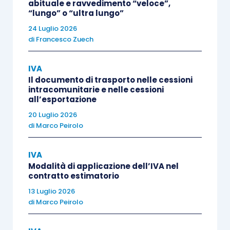
abituale e ravvedimento “veloce”,
“lungo” o “ultra lungo”
In ogni caso trovano
applicazione le sanzioni
24 Luglio 2026
previste
dal citato comma 2-ter, con possibilità di
di
Francesco Zuech
avvalersi dell’istituto del
ravvedimento operoso
.
IVA
La
risoluzione 104/E/2017
ha riepilogato le
Il documento di trasporto nelle cessioni
intracomunitarie e nelle cessioni
ipotesi sanzionatorie modulate a seconda del
all’esportazione
momento in cui avviene la regolarizzazione
.
20 Luglio 2026
di
Marco Peirolo
Il contribuente può correggere i dati omessi,
incompleti o infedeli del modello Lipe riferito al
IVA
Modalità di applicazione dell’IVA nel
quarto trimestre 2018, trasmettendo la
contratto estimatorio
comunicazione entro il 25 aprile
(giorno festivo,
13 Luglio 2026
il termine è automaticamente spostato al 26
di
Marco Peirolo
aprile), beneficiando così della
sanzione ridotta
alla metà
. La stessa varia in base alla