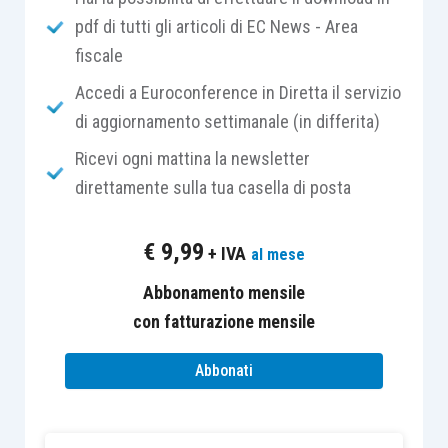
pdf di tutti gli articoli di EC News - Area
non è stato abrogato con l’introduzione della
fiscale
fatturazione elettronica in ambito B2B e B2C
.
Accedi a Euroconference in Diretta il servizio
Il contribuente può
correggere (nei termini)
gli
di aggiornamento settimanale (in differita)
errori rilevati nella comunicazione dei dati delle
Ricevi ogni mattina la newsletter
liquidazioni Iva dell’ultimo trimestre
direttamente sulla tua casella di posta
eventualmente già trasmessa (ad esempio al 28
febbraio, ante proroga)
senza applicazione di
€
9,99
+ IVA
al mese
sanzioni
inviando una nuova comunicazione,
sostitutiva della precedente, prima della
Abbonamento mensile
presentazione della dichiarazione annuale Iva. A
con fatturazione mensile
differenza di altri modelli
non è prevista una
Abbonati
casella specifica “correttiva nei termini”
. Se
sono presentate più comunicazioni riferite al
medesimo periodo,
l’ultima sostituisce le