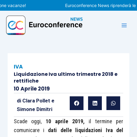
Vai
vacanze!
Euroconference News riprenderà le pubbl
al
contenuto
IVA
Liquidazione Iva ultimo trimestre 2018 e
rettifiche
10 Aprile 2019
di
Clara Pollet
e
Simone Dimitri
Scade oggi,
10 aprile 2019,
il termine per
comunicare i
dati delle liquidazioni Iva del