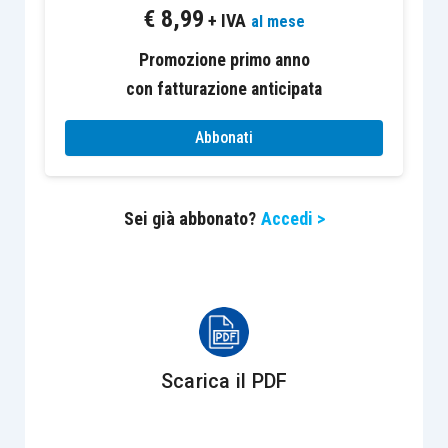
€
8,99
precedenti
.
+ IVA
al mese
Promozione primo anno
Decorso il termine del 10 aprile
trova
con fatturazione anticipata
applicazione la sanzione di cui all’
articolo 11,
comma 2-
ter
, D.Lgs. 471/1997
;
l’omessa,
Abbonati
incompleta o infedele
comunicazione è punita
con la sanzione amministrativa
da 500 a 2.000
Sei già abbonato?
Accedi >
euro
. La sanzione è
ridotta alla metà
(da 250 a
1.000 euro) se la trasmissione è effettuata
entro
i quindici giorni successivi
alla scadenza
stabilita, ovvero se, nel medesimo termine, è
effettuata la trasmissione corretta dei dati.
Scarica il PDF
In caso di errori nella compilazione della
liquidazione periodica Iva non sempre, però, si