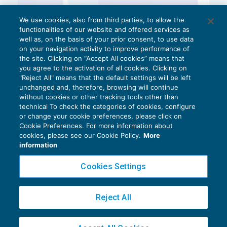
We use cookies, also from third parties, to allow the
functionalities of our website and offered services as
well as, on the basis of your prior consent, to use data
on your navigation activity to improve performance of
the site. Clicking on “Accept All cookies” means that
you agree to the activation of all cookies. Clicking on
"Reject All" means that the default settings will be left
unchanged and, therefore, browsing will continue
without cookies or other tracking tools other than
technical To check the categories of cookies, configure
or change your cookie preferences, please click on
Cookie Preferences. For more information about
Privacy Policy
cookies, please see our Cookie Policy.
More
Cookie Policy
information
Euroconference NEWS è una testata registrata al Tribunale di Milano Reg. n. 8556/2026
Cookies Settings
Direttore responsabile Sandro Cerato
Copyright 2016 ©
Gruppo Euroconference S.p.A.
v2.32.4
Reject All
Piazza Luigi Einaudi, 10N01 - 20124 Milano - info@ecnews.it
Capitale Sociale € 300.000,00 i.v. C.F. P.IVA Iscrizione Registro Imprese di Milano