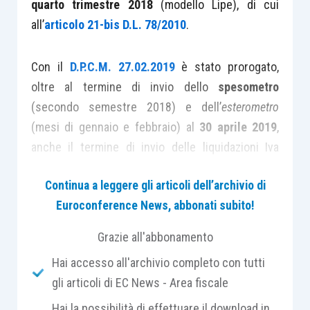
quarto trimestre 2018
(modello Lipe), di cui
all’
articolo 21-bis D.L. 78/2010
.
Con il
D.P.C.M. 27.02.2019
è stato prorogato,
oltre al termine di invio dello
spesometro
(secondo semestre 2018) e dell’
esterometro
(mesi di gennaio e febbraio) al
30 aprile 2019
,
anche il termine di invio delle liquidazioni Iva
dell’ultimo trimestre 2018 al 10 aprile 2019.
Continua a leggere gli articoli dell’archivio di
Euroconference News, abbonati subito!
La comunicazione dei dati delle liquidazioni
periodiche rappresenta un
adempimento
che,
Grazie all'abbonamento
sebbene
diverso ed autonomo rispetto a quello
Hai accesso all'archivio completo con tutti
dichiarativo
, resta comunque propedeutico allo
gli articoli di EC News - Area fiscale
stesso. Per questo motivo l’adempimento è
Hai la possibilità di effettuare il download in
confermato anche per il periodo d’imposta 2019 e