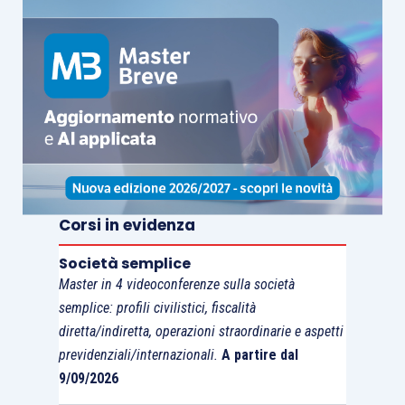
impositivo
.
Nel
secondo caso
il ravvedimento avrà le stesse
scadenze ma importi diversi:
55,56 euro
(sanzione base di euro 500
ridotta a 1/9) entro il
9 luglio 2019
;
62,50 euro
(sanzione base di euro 500
Corsi in evidenza
ridotta a 1/8) entro il
30 aprile 2020
;
71,43 euro
(sanzione base di euro 500
Società semplice
ridotta a 1/7) entro il
30 aprile 2021
;
Master in 4 videoconferenze sulla società
83,33 euro
(sanzione base di euro 500
semplice: profili civilistici, fiscalità
diretta/indiretta, operazioni straordinarie e aspetti
ridotta a 1/6) entro il
31 dicembre 2025
;
previdenziali/internazionali.
A partire dal
100 euro
(sanzione base di euro 500
9/09/2026
ridotta a 1/5)
fino alla notifica dell’atto