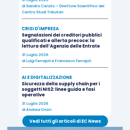
di
Sandro Cerato – Direttore Scientifico del
successivamente
.
Centro Studi Tributari
Nel
primo caso
il ravvedimento avrà le seguenti
CRISI D'IMPRESA
scadenze:
Segnalazioni dei creditori pubblici
qualificati e allerta precoce: la
lettura dell’Agenzia delle Entrate
27,78 euro
(sanzione base di euro 250
31 Luglio 2026
ridotta a 1/9) entro il
9 luglio 2019
;
di
Luigi Ferrajoli
e
Francesco Ferrajoli
31,25 euro
(sanzione base di euro 250
ridotta a 1/8) entro il
30 aprile 2020
;
AI E DIGITALIZZAZIONE
Sicurezza della supply chain per i
35,71 euro
(sanzione base di euro 250
soggetti NIS2: linee guida e fasi
ridotta a 1/7) entro il
30 aprile 2021
;
operative
41,67 euro
(sanzione base di euro 250
31 Luglio 2026
di
Andrea Onori
ridotta a 1/6) entro il
31 dicembre 2025
;
50 euro
(sanzione base di euro 250
Vedi tutti gli articoli di EC News
ridotta a 1/5)
fino alla notifica dell’atto