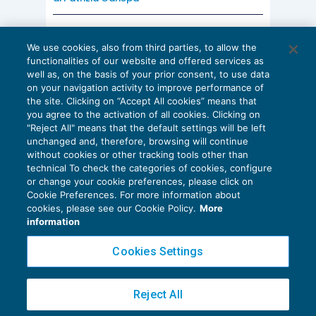
AI E DIGITALIZZAZIONE
We use cookies, also from third parties, to allow the
EU AI Act e studi professionali: le
functionalities of our website and offered services as
scadenze concrete
well as, on the basis of your prior consent, to use data
on your navigation activity to improve performance of
27 Luglio 2026
the site. Clicking on “Accept All cookies” means that
di
Diego Barberi
e
Stefano Dovier
you agree to the activation of all cookies. Clicking on
"Reject All" means that the default settings will be left
unchanged and, therefore, browsing will continue
without cookies or other tracking tools other than
technical To check the categories of cookies, configure
or change your cookie preferences, please click on
Cookie Preferences. For more information about
Privacy Policy
cookies, please see our Cookie Policy.
More
Cookie Policy
information
Euroconference NEWS è una testata registrata al Tribunale di Milano Reg. n. 8556/2026
Cookies Settings
Direttore responsabile Sandro Cerato
Copyright 2016 ©
Gruppo Euroconference S.p.A.
v2.32.4
Reject All
Piazza Luigi Einaudi, 10N01 - 20124 Milano - info@ecnews.it