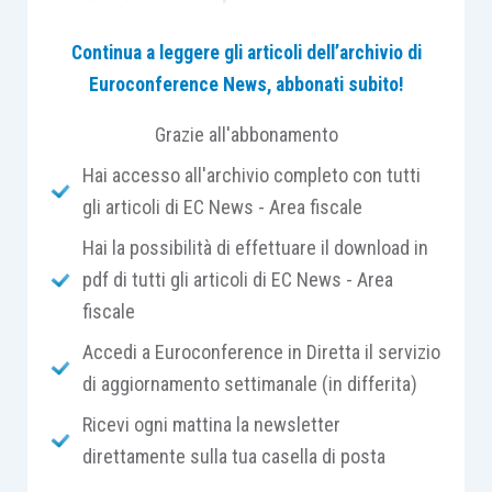
imponibilità degli acquisti intracomunitari
, nello
Continua a leggere gli articoli dell’archivio di
stesso Stato membro, in applicazione dell’art. 41,
Euroconference News, abbonati subito!
Direttiva n. 2006/112/CE.
Grazie all'abbonamento
In sostanza, l’obbligo di versare all’Erario l’IVA
Hai accesso all'archivio completo con tutti
erroneamente fatturata
non incide sulla natura
gli articoli di EC News - Area fiscale
intracomunitaria dell’operazione e, quindi,
Hai la possibilità di effettuare il download in
sull’imponibilità dell’acquisto intracomunitario
,
pdf di tutti gli articoli di EC News - Area
tenuto conto che il richiamato art. 203, Direttiva
fiscale
n. 2006/112/CE, risponde a un mero
scopo di
tutela erariale
, essendo finalizzato a
eliminare il
Accedi a Euroconference in Diretta il servizio
rischio della perdita di gettito connesso alla
di aggiornamento settimanale (in differita)
possibilità, per il destinatario della fattura, di
Ricevi ogni mattina la newsletter
esercitare la detrazione
dell’IVA non dovuta.
direttamente sulla tua casella di posta