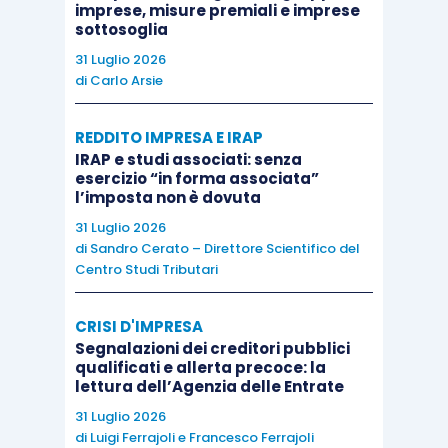
imprese, misure premiali e imprese
traslare la tassazione di tale acquisto sul
sottosoglia
cessionario finale, stabilito nello Stato membro
31 Luglio 2026
di
Carlo Arsie
di destinazione dei beni
, evitando che il
promotore sia tenuto ad identificarsi in
REDDITO IMPRESA E IRAP
quest’ultimo Stato.
IRAP e studi associati: senza
esercizio “in forma associata”
l’imposta non è dovuta
Per beneficiare della semplificazione è
31 Luglio 2026
necessario che il promotore, in primo luogo,
di
Sandro Cerato – Direttore Scientifico del
dimostri di avere effettuato l’acquisto
Centro Studi Tributari
intracomunitario ai fini di una successiva
cessione
nello Stato membro di destinazione dei
CRISI D'IMPRESA
beni,
designando il cessionario finale come
Segnalazioni dei creditori pubblici
qualificati e allerta precoce: la
debitore dell’imposta
conformemente all’art. 197
lettura dell’Agenzia delle Entrate
della medesima Direttiva, e, in secondo luogo,
31 Luglio 2026
dichiari la cessione intracomunitaria nel
di
Luigi Ferrajoli
e
Francesco Ferrajoli