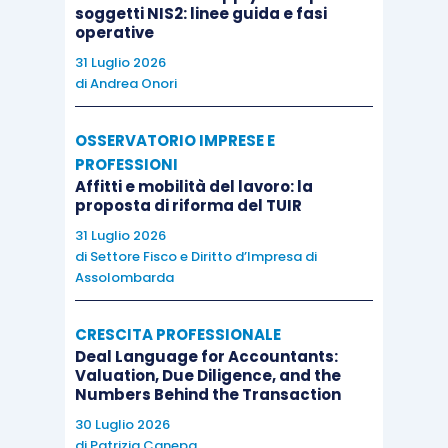
soggetti NIS2: linee guida e fasi
con l’operazione posta in essere, avrebbe
operative
partecipato ad una frode IVA commessa
31 Luglio 2026
nell’ambito della catena
.
di
Andrea Onori
OSSERVATORIO IMPRESE E
PROFESSIONI
Affitti e mobilità del lavoro: la
proposta di riforma del TUIR
31 Luglio 2026
di
Settore Fisco e Diritto d’Impresa di
Assolombarda
CRESCITA PROFESSIONALE
Deal Language for Accountants:
Valuation, Due Diligence, and the
Numbers Behind the Transaction
30 Luglio 2026
di
Patrizia Canepa