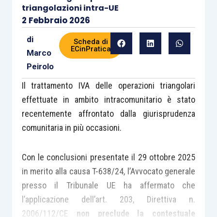
triangolazioni intra-UE
2 Febbraio 2026
di
Scheda di
ECinPratica
Marco
Peirolo
Il trattamento IVA delle operazioni triangolari
effettuate in ambito intracomunitario è stato
recentemente affrontato dalla giurisprudenza
comunitaria in più occasioni.
Con le conclusioni presentate il 29 ottobre 2025
in merito alla causa T-638/24, l’Avvocato generale
presso il Tribunale UE ha affermato che
l’applicazione dell’art. 203, Direttiva n.
2006/112/CE
non preclude la contestuale