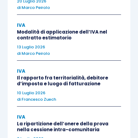
20 Luglio 2026
società ha effettuato i predetti acquisti, anche
di
Marco Peirolo
quando i fornitori hanno erroneamente
addebitato l’IVA in relazione ad
operazioni che
IVA
mantengono natura intracomunitaria e possono
Modalità di applicazione dell’IVA nel
contratto estimatorio
pur sempre rettificare le relative fatture
con
13 Luglio 2026
effetto
ex nunc
.
di
Marco Peirolo
Il trattamento IVA delle triangolazioni è stato
IVA
affrontato anche dal Tribunale UE, con la
Il rapporto fra territorialità, debitore
d’imposta e luogo di fatturazione
sentenza 3 dicembre 2025, relativa alla causa T-
10 Luglio 2026
646/24.
di
Francesco Zuech
Il principio espresso è che la
semplificazione
IVA
prevista dall’art. 141, Direttiva n. 2006/112/CE,
La ripartizione dell’onere della prova
nella cessione intra-comunitaria
per il promotore della triangolazione comunitaria