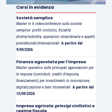
Corsi in evidenza
Nell’esaminare la questione, il Tribunale UE ha
osservato che la
nozione di “cessione di beni”
,
Società semplice
di cui all’art. 14, par. 1, Direttiva n. 2006/112/CE,
Master in 4 videoconferenze sulla società
semplice: profili civilistici, fiscalità
non implica
che il cessionario detenga
diretta/indiretta, operazioni straordinarie e aspetti
“fisicamente” il bene acquistato, né che detto
previdenziali/internazionali.
A partire dal
bene sia “fisicamente” trasportato al cessionario
9/09/2026
e/o da quest’ultimo “fisicamente” ricevuto.
Finanza agevolata per l’impresa
D’altra parte, la circostanza che un bene non sia
Master operativo sulle principali agevolazioni per
le imprese (contributi, crediti d’imposta,
ricevuto direttamente dal cessionario non è
finanziamenti) per investimenti in innovazione,
necessariamente imputabile a un abuso, potendo
digitalizzazione e beni strumentali.
A partire dal
trovare
giustificazione nell’esistenza di 2
15/09/2026
cessioni successive riguardanti il medesimo
bene
e, inoltre,
non è necessario che il primo
Impresa agricola: principi civilistici e
regime fiscale
cessionario sia divenuto proprietario del bene