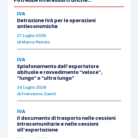
Potrebbe interessarti anche...
IVA
Inoltre, le Autorità fiscali hanno ritenuto che le
Detrazione IVA per le operazioni
corrispondenti cessioni intracomunitarie
antieconomiche
mantengono l’
esenzione da IVA
e che, perciò,
27 Luglio 2026
di
Marco Peirolo
l’
imposta erroneamente addebitata dai fornitori
deve essere
versata all’Erario
in applicazione
IVA
della disposizione che recepisce l’art. 203,
Splafonamento dell’esportatore
Direttiva n. 2006/12/CE.
abituale e ravvedimento “veloce”,
“lungo” o “ultra lungo”
24 Luglio 2026
La norma comunitaria oggetto di interpretazione
di
Francesco Zuech
è, quindi, l’art. 41, Direttiva n. 2006/112/CE,
dovendosi stabilire se gli acquisti intracomunitari
IVA
si considerano effettuati in Austria, cioè nel
Il documento di trasporto nelle cessioni
intracomunitarie e nelle cessioni
territorio dello Stato membro che ha attribuito il
all’esportazione
numero di identificazione IVA con il quale la