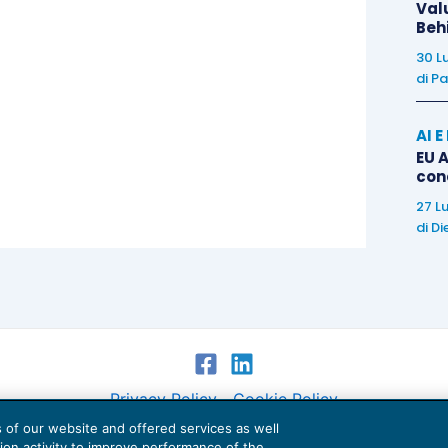
Val
Beh
ai fini della detrazione alla stregua di operazioni
30 L
di
Pa
soggetti passivi, stabiliti in Italia, ovvero a
 stabiliti in Italia o in altro Stato UE, sempreché
AI 
re esportati.
EU A
con
27 L
di
Di
Privacy Policy
Cookie Policy
es of our website and offered services as well
Euroconference NEWS è una testata registrata al Tribunale di Milano Reg. n. 8556/2026
tion activity to improve performance of the