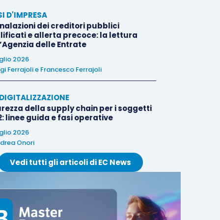
SI D'IMPRESA
alazioni dei creditori pubblici
ificati e allerta precoce: la lettura
l’Agenzia delle Entrate
uglio 2026
igi Ferrajoli
e
Francesco Ferrajoli
E DIGITALIZZAZIONE
rezza della supply chain per i soggetti
: linee guida e fasi operative
uglio 2026
drea Onori
Vedi tutti gli articoli di EC News