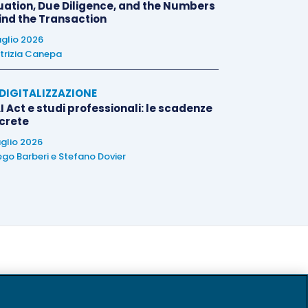
uation, Due Diligence, and the Numbers
ind the Transaction
uglio 2026
trizia Canepa
E DIGITALIZZAZIONE
I Act e studi professionali: le scadenze
crete
uglio 2026
ego Barberi
e
Stefano Dovier