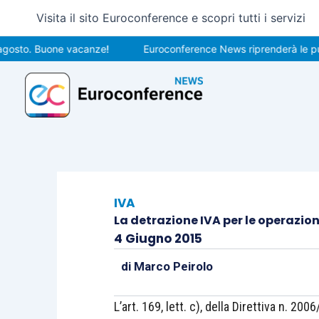
Vai
Visita il sito Euroconference e scopri tutti i servizi
al
contenuto
o. Buone vacanze!
Euroconference News riprenderà le pubblica
IVA
La detrazione IVA per le operazion
4 Giugno 2015
di
Marco Peirolo
L’art. 169, lett. c), della Direttiva n. 200