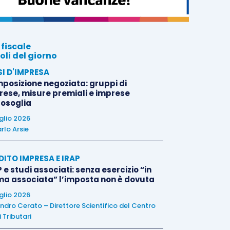
 fiscale
oli del giorno
SI D'IMPRESA
posizione negoziata: gruppi di
rese, misure premiali e imprese
tosoglia
uglio 2026
rlo Arsie
DITO IMPRESA E IRAP
 e studi associati: senza esercizio “in
ma associata” l’imposta non è dovuta
uglio 2026
ndro Cerato – Direttore Scientifico del Centro
 Tributari