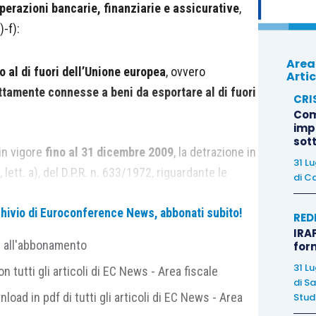
perazioni bancarie, finanziarie e assicurative
,
)-f):
Area
to al di fuori dell’Unione europea
, ovvero
Artic
ttamente connesse a beni da esportare al di fuori
CRI
Com
imp
sot
in vigore
fino al 31 dicembre 2009
, la detrazione in
31 L
lett. a), del D.P.R. n. 633/1972, riguardante le
di
Ca
8, 8-
bis
e 9 o a queste assimilate, ivi comprese
. 331/1993.
archivio di Euroconference News, abbonati subito!
RED
IRAP
e all'abbonamento
for
33/1972, infatti, qualificava come
non imponibili
le
31 L
 tutti gli articoli di EC News - Area fiscale
ative di cui all’art. 10, comma 1, nn. 1-4), dello
di
Sa
nload in pdf di tutti gli articoli di EC News - Area
Studi