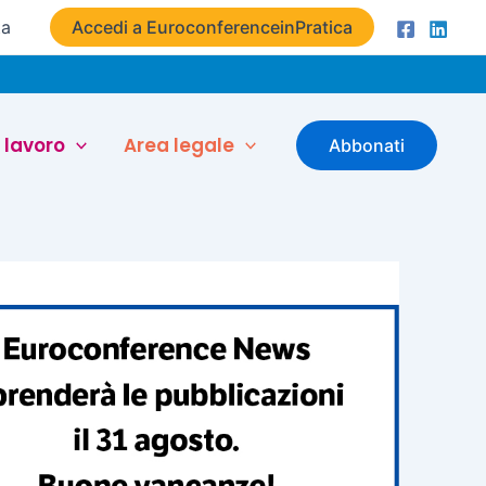
ta
Accedi a EuroconferenceinPratica
 lavoro
Area legale
Abbonati