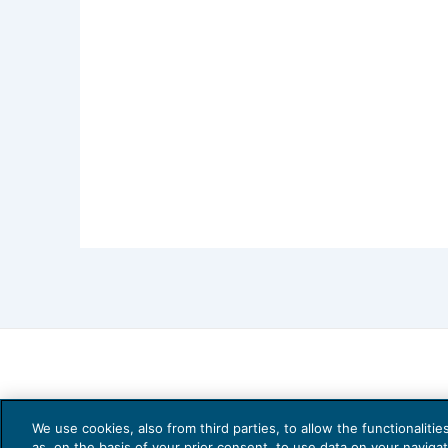
essere esportati;
esenti da IVA, ma da considerare 
imponibili, se rese a committenti, 
committenti, non soggetti passivi,
relative a beni destinati ad esse
We use cookies, also from third parties, to allow the functionaliti
as, on the basis of your prior consent, to use data on your naviga