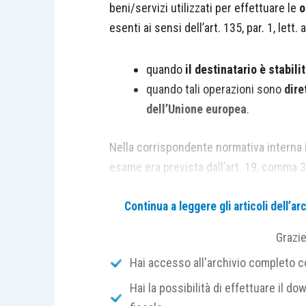
beni/servizi utilizzati per effettuare le
o
esenti ai sensi dell’art. 135, par. 1, lett. a
quando
il destinatario è stabili
quando tali operazioni sono
dire
dell’Unione europea
.
Nella corrispondente normativa interna 
esame era prevista dall’art. 19, comma 3, 
operazioni non imponibili di cui agli artt. 
quelle di cui agli artt. 40 e 41 del D.L. n
Continua a leggere gli articoli dell’
Grazi
L’art. 9, comma 1, n. 12), del D.P.R. n. 6
Hai accesso all'archivio completo con
operazioni bancarie, finanziarie e assicur
stesso decreto:
Hai la possibilità di effettuare il dow