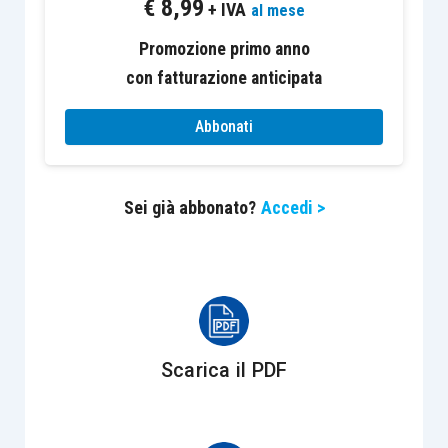
€
8,99
nell’attuale normativa, sussiste per la
Svizzera
, la
+ IVA
al mese
Norvegia
e
Israele
, ed è conforme all’
articolo 2,
Promozione primo anno
par. 2, della XIII Direttiva
, secondo cui “
gli Stati
con fatturazione anticipata
membri possono
subordinare il rimborso (…)
alla
concessione da parte degli Stati terzi di vantaggi
Abbonati
analoghi nel settore delle imposte sulla cifra
d’affari
”, fermo restando – in base al successivo
Sei già abbonato?
Accedi >
articolo 3, par. 2 – che “
il rimborso non può essere
concesso a condizioni più favorevoli di quelle
applicate ai soggetti passivi della Comunità
”.
Sul punto, l’Amministrazione finanziaria ha
precisato che la
condizione di reciprocità
si
Scarica il PDF
applica rispetto ai Paesi che abbiano istituito
un’imposta sul valore aggiunto o sulla cifra
d’affari, per cui il rimborso compete a condizione