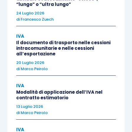
“lungo” o “ultra lungo”
presentata dal richiedente,
esclusivamente in
forma cartacea
24 Luglio 2026
, al
Centro operativo di Pescara
;
di
Francesco Zuech
quest’ultimo, infatti, in base al provvedimento
dell’Agenzia delle Entrate 1° aprile 2010 (punto
IVA
5.1.1) è l’
Ufficio competente a gestire tutte le
Il documento di trasporto nelle cessioni
istanze di rimborso
, sia dei soggetti comunitari
intracomunitarie e nelle cessioni
all’esportazione
che di quelli extracomunitari.
20 Luglio 2026
di
Marco Peirolo
L’istanza deve essere predisposta utilizzando il
modello IVA 79
, approvato con il provvedimento
IVA
dell’Agenzia delle Entrate 29 aprile 2010, e inviata
Modalità di applicazione dell’IVA nel
contratto estimatorio
per posta
raccomandata A/R
tramite corriere o
13 Luglio 2026
contrassegnata a mano entro e non oltre il 30
di
Marco Peirolo
settembre dell’anno successivo al periodo di
riferimento.
IVA