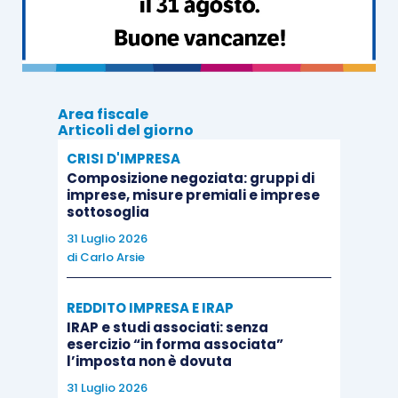
633/1972
, il
Centro operativo di Pescara
, in caso
di
diniego del rimborso
, emette apposito
provvedimento motivato contro il quale è
possibile presentare ricorso
in Commissione
Area fiscale
tributaria provinciale, secondo le modalità e nel
Articoli del giorno
rispetto dei termini previsti dal
D.Lgs. 546/1992
.
CRISI D'IMPRESA
Composizione negoziata: gruppi di
imprese, misure premiali e imprese
Al riguardo, nella sentenza di cui alla
causa C-
sottosoglia
562/17
del 14 febbraio 2019 (
Nestrade
), si è
31 Luglio 2026
posto il problema di stabilire se le disposizioni
di
Carlo Arsie
della XIII Direttiva ostino agli Stati membri di
REDDITO IMPRESA E IRAP
limitare nel tempo la possibilità, per l’operatore
IRAP e studi associati: senza
che chiede il rimborso, di rettificare le fatture
esercizio “in forma associata”
d’acquisto errate
.
l’imposta non è dovuta
31 Luglio 2026