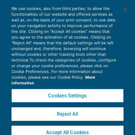
We use cookies, also from third parties, to allow the
functionalities of our website and offered services as
well as, on the basis of your prior consent, to use data
on your navigation activity to improve performance of
the site. Clicking on “Accept All cookies” means that
you agree to the activation of all cookies. Clicking on
"Reject All" means that the default settings will be left
unchanged and, therefore, browsing will continue
without cookies or other tracking tools other than
technical To check the categories of cookies, configure
or change your cookie preferences, please click on
Cookie Preferences. For more information about
Privacy Policy
cookies, please see our Cookie Policy.
More
Cookie Policy
information
Euroconference NEWS è una testata registrata al Tribunale di Milano Reg. n. 8556/2026
Cookies Settings
Direttore responsabile Sandro Cerato
Copyright 2016 ©
Gruppo Euroconference S.p.A.
v2.32.3
Reject All
Piazza Luigi Einaudi, 10N01 - 20124 Milano - info@ecnews.it
Capitale Sociale € 300.000,00 i.v. C.F. P.IVA Iscrizione Registro Imprese di Milano
Accept All Cookies
02776120236