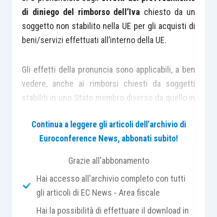
di diniego del rimborso dell’Iva
chiesto da un
soggetto non stabilito nella UE per gli acquisti di
beni/servizi effettuati all’interno della UE.
Gli effetti della pronuncia sono applicabili, a ben
vedere, anche ai rimborsi chiesti da soggetti
stabiliti in uno Stato membro diverso da quello in
cui sono stati posti in essere gli acquisti.
Continua a leggere gli articoli dell’archivio di
Euroconference News, abbonati subito!
Dal 2010, a seguito del recepimento della
Direttiva 2008/9/CE
, i rimborsi ai soggetti passivi
Grazie all'abbonamento
comunitari sono disciplinati dagli
articoli 38-
bis
1
Hai accesso all'archivio completo con tutti
e
38-
bis
2 D.P.R. 633/1972
. Di conseguenza, con il
gli articoli di EC News - Area fiscale
passaggio alle nuove regole, l’
articolo 38-
ter
Hai la possibilità di effettuare il download in
dello stesso
D.P.R. 633/1972
ha assunto