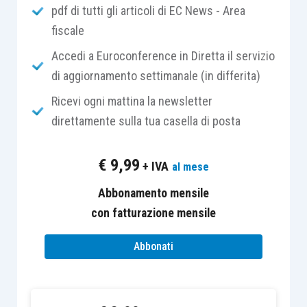
pdf di tutti gli articoli di EC News - Area
carattere residuale
, riferendosi ai soli
rimborsi
fiscale
chiesti dai soggetti passivi extracomunitari
, la
cui procedura – sul piano comunitario – risulta
Accedi a Euroconference in Diretta il servizio
ancora definita dalla
Direttiva 86/560/CEE
(cd.
di aggiornamento settimanale (in differita)
XIII Direttiva CEE)
Ricevi ogni mattina la newsletter
direttamente sulla tua casella di posta
L’
articolo 38 L. 428/1990
(Comunitaria 1990), nel
recepire la XIII Direttiva, aveva esteso la
€
9,99
+ IVA
al mese
disciplina dei rimborsi di cui all’
articolo 38-
ter
D.P.R. 633/1972
ai soggetti passivi
Abbonamento mensile
extracomunitari, prevedendo però la condizione
con fatturazione mensile
che i Paesi di appartenenza assicurassero un
Abbonati
analogo trattamento ai soggetti passivi italiani
.
La
condizione di reciprocità
, mantenuta anche