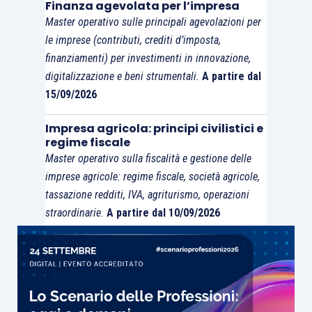
Finanza agevolata per l’impresa
di proporre una domanda di rimborso delle
Master operativo sulle principali agevolazioni per
eccedenze dell’Iva senza alcuna limitazione
le imprese (contributi, crediti d’imposta,
finanziamenti) per investimenti in innovazione,
temporale si porrebbe in
contrasto col principio
digitalizzazione e beni strumentali.
A partire dal
della certezza del diritto
, che esige che la situazione
15/09/2026
fiscale del soggetto passivo, con riferimento ai
diritti e agli obblighi dello stesso nei confronti
Impresa agricola: principi civilistici e
dell’amministrazione tributaria,
non possa essere
regime fiscale
Master operativo sulla fiscalità e gestione delle
indefinitamente rimessa in discussione
” (sentenza
imprese agricole: regime fiscale, società agricole,
21 giugno 2012,
causa C-294/11
,
Elsacom
).
tassazione redditi, IVA, agriturismo, operazioni
straordinarie.
A partire dal 10/09/2026