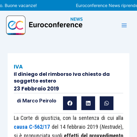
Vai
Buone vacanze!
Euroconference News riprenderà le
al
contenuto
IVA
Il diniego del rimborso Iva chiesto da
soggetto estero
23 Febbraio 2019
di
Marco Peirolo
La Corte di giustizia, con la sentenza di cui alla
causa C-562/17
del 14 febbraio 2019 (
Nestrade
),
si è pronunciata sugli
effetti del provvedimento