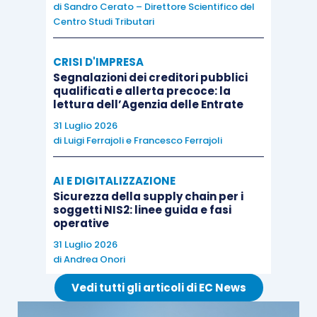
di
Sandro Cerato – Direttore Scientifico del
Nella specie, l’istante, società svizzera con
Centro Studi Tributari
posizione Iva in Spagna, ha chiesto il rimborso
dell’Iva assolta sugli acquisti effettuati in Spagna,
CRISI D'IMPRESA
ma le Autorità fiscali locali hanno escluso la
Segnalazioni dei creditori pubblici
qualificati e allerta precoce: la
restituzione dell’imposta, in quanto le fatture
lettura dell’Agenzia delle Entrate
d’acquisto risultavano
intestate non già alla
31 Luglio 2026
società svizzera, ma alla sua posizione Iva
di
Luigi Ferrajoli
e
Francesco Ferrajoli
spagnola
.
AI E DIGITALIZZAZIONE
Sicurezza della supply chain per i
Siccome tali fatture non sono state corrette
soggetti NIS2: linee guida e fasi
entro il termine indicato dalle Autorità fiscali,
operative
queste ultime hanno emanato il
provvedimento
31 Luglio 2026
di
Andrea Onori
di diniego del rimborso
che, a sua volta,
non è
stato contestato
dalla società entro il termine
Vedi tutti gli articoli di EC News
appositamente stabilito,
diventando pertanto