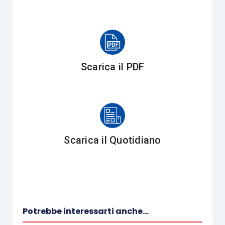
del 7 luglio 2011
, e i casi di esclusione
dall’obbligo di tracciabilità di cui alla
L.
136/2010
(
tabella 1 allegata al citato
D.L. 66/2014
);
omessa
o
errata indicazione del Codice
Scarica il PDF
unico di Progetto (CUP)
, da riportare in
fattura ai sensi dell’
articolo 25, comma 2,
lettera b), D.L. 66/2014
convertito, con
modificazioni, dalla
89/2014
,
al fine di
assicurare l’effettiva
tracciabilità dei
Scarica il Quotidiano
pagamenti
da parte delle pubbliche
amministrazioni,
in caso di fatture
relative a opere pubbliche, interventi di
manutenzione straordinaria, interventi
finanziati da contributi comunitari
;
Potrebbe interessarti anche...
omessa
o
errata indicazione del codice