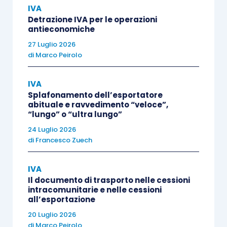
IVA
di repertorio
di cui al
decreto del
Detrazione IVA per le operazioni
Ministro della salute 21 dicembre 2009
,
antieconomiche
da riportare in fattura ai sensi
27 Luglio 2026
dell’
articolo 9-
ter
, comma 6, D.L. 78/2015
di
Marco Peirolo
convertito, con modificazioni, dalla L.
125/2015
;
IVA
Splafonamento dell’esportatore
omessa
o
errata indicazione del codice
abituale e ravvedimento “veloce”,
di Autorizzazione all’immissione in
“lungo” o “ultra lungo”
commercio (AIC)
e del corrispondente
24 Luglio 2026
di
Francesco Zuech
quantitativo da riportare in fattura
ai
sensi del decreto Mef del 20 dicembre
IVA
2017, nonché secondo le modalità
Il documento di trasporto nelle cessioni
indicate nella
circolare del Ministero
intracomunitarie e nelle cessioni
all’esportazione
dell’economia e delle finanze, di
20 Luglio 2026
concerto con il Ministero della salute, n.
di
Marco Peirolo