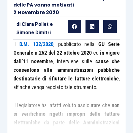
delle PA vanno motivati
2 Novembre 2020
di
Clara Pollet
e
Simone Dimitri
Il
D.M. 132/2020
, pubblicato nella
GU Serie
Generale n.262 del 22 ottobre 2020
ed
in vigore
dall’11 novembre
, interviene sulle
cause che
consentono alle
amministrazioni pubbliche
destinatarie di rifiutare le fatture elettroniche
,
affinché venga regolato tale strumento.
Il legislatore ha infatti voluto assicurare che
non
si verifichino rigetti impropri delle fatture
elettroniche da parte delle Amministrazioni
pubbliche
,
ridefinendo le modalità tecniche di