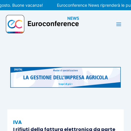
Vai
to. Buone vacanze!
Euroconference News riprenderà le pubblic
al
contenuto
IVA
I rifiuti della fattura elettronica da parte