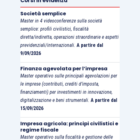
Corsi in evidenza
fornitore/prestatore.
Società semplice
Master in 4 videoconferenze sulla società
Ricordiamo, da ultimo, che se la pubblica
semplice: profili civilistici, fiscalità
amministrazione
non esprime il
diretta/indiretta, operazioni straordinarie e aspetti
riconoscimento/rifiuto della fattura elettronica
previdenziali/internazionali.
A partire dal
alla stessa verrà attribuito dallo SdI il messaggio
9/09/2026
di “
decorrenza termini” previsti per la notifica
Finanza agevolata per l’impresa
dell’esito
da parte dell’amministrazione
Master operativo sulle principali agevolazioni per
destinataria.
le imprese (contributi, crediti d’imposta,
finanziamenti) per investimenti in innovazione,
digitalizzazione e beni strumentali.
A partire dal
15/09/2026
Impresa agricola: principi civilistici e
regime fiscale
Master operativo sulla fiscalità e gestione delle