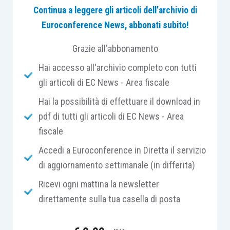
Continua a leggere gli articoli dell’archivio di
rifiuto
delle stesse, con l’intento di armonizzarle
Euroconference News, abbonati subito!
con le regole tecniche del processo di
fatturazione elettronica tra privati.
Grazie all'abbonamento
Hai accesso all'archivio completo con tutti
A tal fine, al
D.M. 55/2013
, recante regolamento in
gli articoli di EC News - Area fiscale
materia di emissione, trasmissione e ricevimento
Hai la possibilità di effettuare il download in
della fattura elettronica da applicarsi alle
pdf di tutti gli articoli di EC News - Area
amministrazioni pubbliche, è stato
inserito il
fiscale
nuovo articolo 2-
bis
che disciplina le possibili
ipotesi di diniego
della fattura
elettronica da
Accedi a Euroconference in Diretta il servizio
parte della PA
.
di aggiornamento settimanale (in differita)
Ricevi ogni mattina la newsletter
Le pubbliche amministrazioni
non possono
direttamente sulla tua casella di posta
rifiutare le fatture elettroniche al di fuori dei
seguenti casi
(
articolo 2-
bis
, comma 1
):