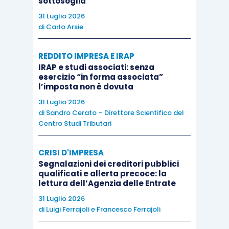
sottosoglia
trasmissione
, lo SdI invia al soggetto
31 Luglio 2026
trasmittente una ricevuta di consegna
di
Carlo Arsie
della fattura elettronica;
nel caso in cui, per cause tecniche non
REDDITO IMPRESA E IRAP
imputabili al SdI, la trasmissione al
IRAP e studi associati: senza
esercizio “in forma associata”
destinatario non fosse possibile, lo SdI
l’imposta non è dovuta
invia al soggetto trasmittente una
31 Luglio 2026
notifica di mancata consegna
;
di
Sandro Cerato – Direttore Scientifico del
Centro Studi Tributari
lo SdI riceve notifica
, da parte del
soggetto destinatario,
di
CRISI D'IMPRESA
riconoscimento/rifiuto della fattura
, che
Segnalazioni dei creditori pubblici
provvede ad
inoltrare al trasmittente
a
qualificati e allerta precoce: la
lettura dell’Agenzia delle Entrate
completamento del ciclo di
31 Luglio 2026
comunicazione degli esiti della
di
Luigi Ferrajoli
e
Francesco Ferrajoli
trasmissione della fattura elettronica. Le
ricevute ed i messaggi di notifica sono