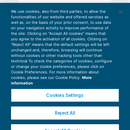
AI E DIGITALIZZAZIONE
We use cookies, also from third parties, to allow the
EU AI Act e studi professionali: le
functionalities of our website and offered services as
scadenze concrete
well as, on the basis of your prior consent, to use data
on your navigation activity to improve performance of
27 Luglio 2026
the site. Clicking on “Accept All cookies” means that
di
Diego Barberi
e
Stefano Dovier
you agree to the activation of all cookies. Clicking on
"Reject All" means that the default settings will be left
unchanged and, therefore, browsing will continue
without cookies or other tracking tools other than
technical To check the categories of cookies, configure
or change your cookie preferences, please click on
Cookie Preferences. For more information about
Privacy Policy
cookies, please see our Cookie Policy.
More
Cookie Policy
information
Euroconference NEWS è una testata registrata al Tribunale di Milano Reg. n. 8556/2026
Cookies Settings
Direttore responsabile Sandro Cerato
Copyright 2016 ©
Gruppo Euroconference S.p.A.
v2.32.2
Reject All
Piazza Luigi Einaudi, 10N01 - 20124 Milano - info@ecnews.it
Capitale Sociale € 300.000,00 i.v. C.F. P.IVA Iscrizione Registro Imprese di Milano