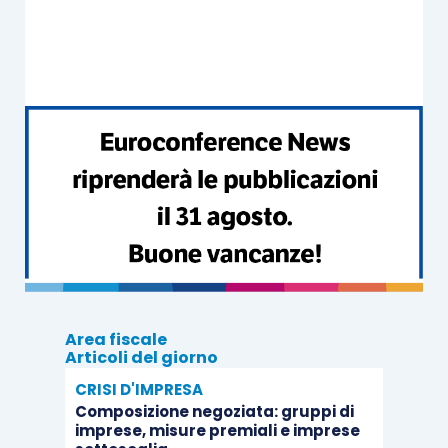
elettronica viene comunicato al
cedente/prestatore a seguito della seguente
procedura
effettuata dal Sistema di Intercambio
(SdI):
ricevuto correttamente il documento
fattura, SdI assegna un
identificativo
proprio ed effettua i controlli previsti,
in caso di controlli con esito negativo, lo
SdI invia una
notifica di scarto
al
soggetto trasmittente;
Area fiscale
nel caso di
esito positivo
lo SdI
Articoli del giorno
trasmette la fattura elettronica al
CRISI D'IMPRESA
destinatario;
Composizione negoziata: gruppi di
imprese, misure premiali e imprese
nel caso di
buon esito della