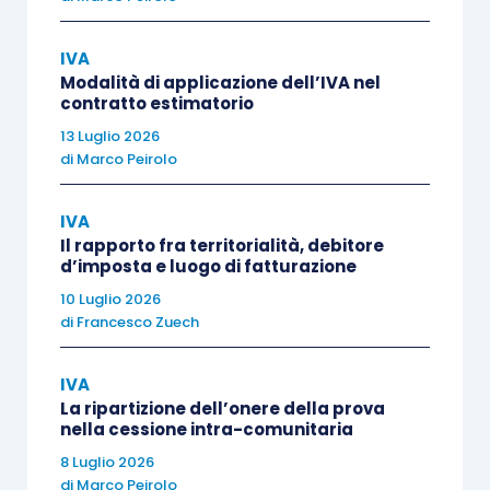
2/2018
;
omessa
o
errata indicazione
del numero
IVA
e data
della
determinazione dirigenziale
Modalità di applicazione dell’IVA nel
d’impegno di spesa per le fatture emesse
contratto estimatorio
nei confronti delle Regioni e degli enti
13 Luglio 2026
di
Marco Peirolo
locali
.
IVA
Il provvedimento aggiunge, inoltre, un’importante
Il rapporto fra territorialità, debitore
precisazione: le pubbliche amministrazioni
non
d’imposta e luogo di fatturazione
possono comunque rifiutare la fattura nei casi
10 Luglio 2026
in cui gli elementi informativi possono essere
di
Francesco Zuech
corretti mediante le procedure di variazione
di
IVA
cui all’
articolo 26 D.P.R. 633/1972
(articolo 2-
bis
,
La ripartizione dell’onere della prova
comma 2).
nella cessione intra-comunitaria
8 Luglio 2026
Nei casi sopra descritti,
il rifiuto della fattura
di
Marco Peirolo