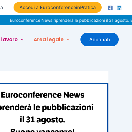
ta
Accedi a EuroconferenceinPratica
onference News riprenderà le pubblicazioni il 31 agosto. Buone vac
 lavoro
Area legale
Abbonati