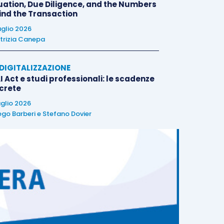
uation, Due Diligence, and the Numbers
ind the Transaction
uglio 2026
trizia Canepa
E DIGITALIZZAZIONE
I Act e studi professionali: le scadenze
crete
uglio 2026
ego Barberi
e
Stefano Dovier