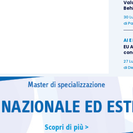
essi devono
coesistere e permanere
durante l’intero
Val
Beh
o
.
30 L
di
Pa
AI 
EU A
con
27 L
di
Di