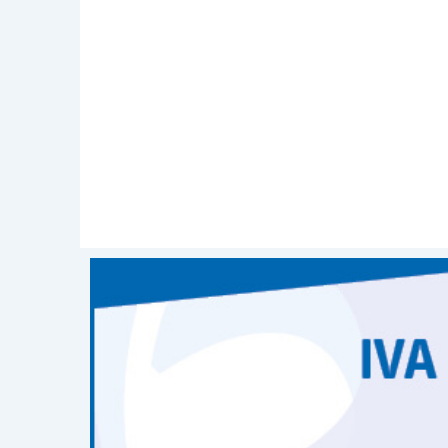
Identificati e soddisfatti i tre vincoli, 
periodo di esistenza del Gruppo stess