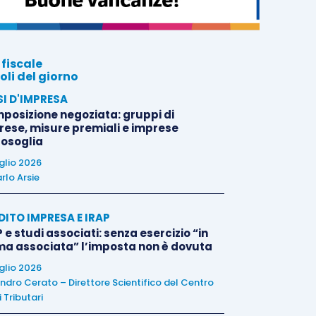
 fiscale
oli del giorno
SI D'IMPRESA
posizione negoziata: gruppi di
rese, misure premiali e imprese
tosoglia
uglio 2026
rlo Arsie
DITO IMPRESA E IRAP
 e studi associati: senza esercizio “in
ma associata” l’imposta non è dovuta
uglio 2026
ndro Cerato – Direttore Scientifico del Centro
 Tributari