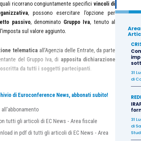
i quali ricorrano congiuntamente specifici
vincoli di
ganizzativa
, possono esercitare l’opzione per
etto passivo
, denominato
Gruppo Iva
, tenuto al
Area
ll’imposta sul valore aggiunto.
Artic
CRI
zione telematica
all’Agenzia delle Entrate, da parte
Com
imp
ntante del Gruppo Iva, di
apposita dichiarazione
sot
oscritta da tutti i soggetti partecipanti
.
31 L
di
Ca
1° gennaio al
30 settembre
, l’opzione (o l’eventuale
archivio di Euroconference News, abbonati subito!
no successivo
; se presentata, invece, dal 1° ottobre
RED
IRAP
dal
secondo anno successivo
.
e all'abbonamento
for
31 L
 tutti gli articoli di EC News - Area fiscale
ontenuto dei
vincoli
(finanziario, economico e
di
Sa
nload in pdf di tutti gli articoli di EC News - Area
Studi