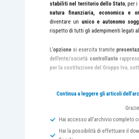
stabiliti nel territorio dello Stato
, per 
natura finanziaria, economica e or
diventare un
unico e autonomo sogg
rispetto di tutti gli adempimenti legati a
L’
opzione
si esercita tramite
presenta
dell’ente/società
controllante
rapprese
per la costituzione del Gruppo Iva
,
sott
Se tale dichiarazione è presentata dal 
Continua a leggere gli articoli dell’
revoca) ha
effetto a decorrere dall’an
al
31 dicembre
, ha effetto a decorrere 
Grazi
Hai accesso all'archivio completo con
Soffermandoci sul rispetto e il c
Hai la possibilità di effettuare il dow
organizzativo), essi devono sussistere: