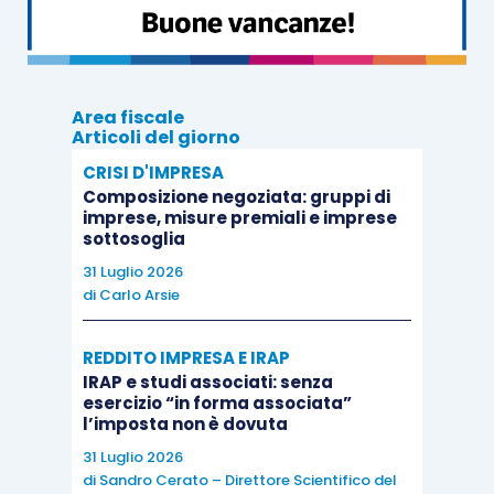
Il termine entro il quale deve essere presentata
la dichiarazione per la costituzione del gruppo Iva
Area fiscale
è stato
ulteriormente posticipato al 31 dicembre
Articoli del giorno
2018
per i
Gruppi Bancari Cooperativi
(
ex
CRISI D'IMPRESA
articolo 20, D.L. 119/2018
); entro tale data, e non
Composizione negoziata: gruppi di
imprese, misure premiali e imprese
entro il 1° luglio 2018, dovevano altresì
sottosoglia
sussistere i
vincoli finanziario, economico
e
31 Luglio 2026
organizzativo
. Il vincolo finanziario si considera
di
Carlo Arsie
sussistere se al 31 dicembre 2018 è stato
sottoscritto il
contratto di coesione
di cui al
REDDITO IMPRESA E IRAP
IRAP e studi associati: senza
comma 3 dell’
articolo 37-
bis
del testo unico di
esercizio “in forma associata”
cui al D.Lgs. 385/1993
. Inoltre, in sede di
l’imposta non è dovuta
conversione del D.L. 119/2018, è stato stabilito
31 Luglio 2026
di
Sandro Cerato – Direttore Scientifico del
che la dichiarazione per la costituzione del