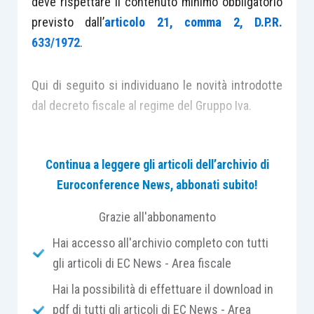
deve rispettare il contenuto minimo obbligatorio
previsto dall’
articolo 21, comma 2, D.P.R.
633/1972
.
Qui di seguito si individuano le novità introdotte
dal decreto fiscale al regime del Gruppo Iva.
L’
articolo 70-
quater,
D.P.R. 633/1972
prevede che
Continua a leggere gli articoli dell’archivio di
i soggetti passivi, stabiliti nel territorio dello
Euroconference News, abbonati subito!
Stato, esercenti attività d’impresa, arte o
professione, tra i quali sussistono,
Grazie all'abbonamento
congiuntamente
, i vincoli finanziario, economico
Hai accesso all'archivio completo con tutti
e organizzativo, possono
optare
per la
gli articoli di EC News - Area fiscale
costituzione del Gruppo Iva.
Hai la possibilità di effettuare il download in
pdf di tutti gli articoli di EC News - Area
I vincoli di cui al periodo precedente devono