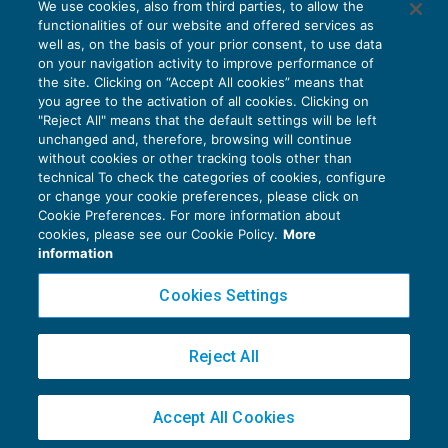
We use cookies, also from third parties, to allow the
functionalities of our website and offered services as
well as, on the basis of your prior consent, to use data
on your navigation activity to improve performance of
the site. Clicking on “Accept All cookies” means that
you agree to the activation of all cookies. Clicking on
"Reject All" means that the default settings will be left
unchanged and, therefore, browsing will continue
without cookies or other tracking tools other than
technical To check the categories of cookies, configure
or change your cookie preferences, please click on
Cookie Preferences. For more information about
Privacy Policy
cookies, please see our Cookie Policy.
More
Cookie Policy
information
Euroconference NEWS è una testata registrata al Tribunale di Milano Reg. n. 8556/2026
Cookies Settings
Direttore responsabile Sandro Cerato
Copyright 2016 ©
Gruppo Euroconference S.p.A.
v2.32.4
Reject All
Piazza Luigi Einaudi, 10N01 - 20124 Milano - info@ecnews.it
Capitale Sociale € 300.000,00 i.v. C.F. P.IVA Iscrizione Registro Imprese di Milano
Accept All Cookies
02776120236