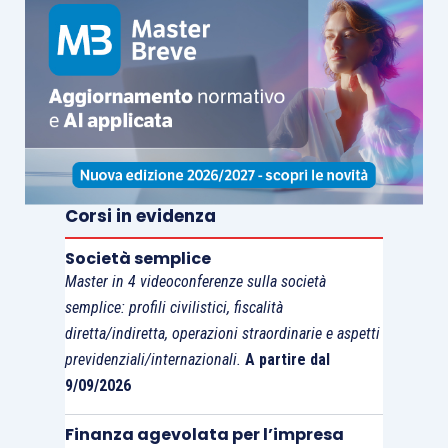
Trascorso il primo triennio, l’opzione si
rinnova
automaticamente
per ciascun anno successivo,
fino a quando non è esercitata la
revoca
.
In sede di conversione del D.L. 119/2018, è stato
previsto un
ulteriore vincolo
che interessa il
Corsi in evidenza
Gruppo Iva nel senso che collega l’adesione al
Gruppo Iva alla
cooperative compliance
di cui al
Società semplice
titolo III del D.Lgs. 128/2015. In particolare, si
Master in 4 videoconferenze sulla società
prevede che
se uno dei partecipanti opta per il
semplice: profili civilistici, fiscalità
regime di adempimento collaborativo
,
lo stesso
diretta/indiretta, operazioni straordinarie e aspetti
si estenderà a tutti i partecipanti al Gruppo Iva
.
previdenziali/internazionali.
A partire dal
9/09/2026
L’estensione, inoltre, si verifica anche nel caso in
Finanza agevolata per l’impresa