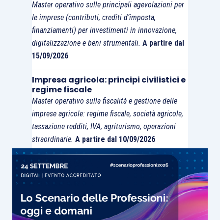
cui l’opzione per il Gruppo Iva venga esercitata da
Master operativo sulle principali agevolazioni per
un
soggetto che abbia già aderito al regime
.
le imprese (contributi, crediti d’imposta,
finanziamenti) per investimenti in innovazione,
digitalizzazione e beni strumentali.
A partire dal
Nelle more del perfezionamento del
15/09/2026
procedimento di adesione al regime da parte di
tutti i partecipanti al Gruppo Iva, è
Impresa agricola: principi civilistici e
espressamente previsto che
non può essere
regime fiscale
Master operativo sulla fiscalità e gestione delle
dichiarata l’esclusione
– per la perdita dei
imprese agricole: regime fiscale, società agricole,
requisiti o per l’inosservanza degli impegni – dal
tassazione redditi, IVA, agriturismo, operazioni
regime della
cooperative compliance
per cause
straordinarie.
A partire dal 10/09/2026
connesse all’
estensione
prevista dalla novella
normativa.
Al fine di approfondire i diversi aspetti della
materia, è stata pubblicata in
Evolution
, nella
sezione “
Iva
”, una apposita
Scheda di studio
.