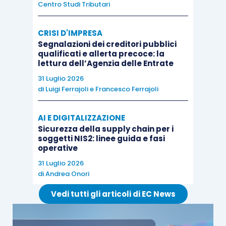
Centro Studi Tributari
Gruppo Iva ha effetto dal
1° luglio 2019
se
presentata dai partecipanti ad un
Gruppo
CRISI D'IMPRESA
Bancario
Cooperativo
, previa sottoscrizione del
Segnalazioni dei creditori pubblici
contratto di coesione di cui al predetto
articolo
qualificati e allerta precoce: la
lettura dell’Agenzia delle Entrate
37-
bis
,
successivamente al 31 dicembre 2018
31 Luglio 2026
ed entro il 30 aprile 2019
.
di
Luigi Ferrajoli
e
Francesco Ferrajoli
L’adesione al regime del Gruppo Iva è
vincolante
AI E DIGITALIZZAZIONE
per un triennio
decorrente dall’anno in cui la
Sicurezza della supply chain per i
soggetti NIS2: linee guida e fasi
stessa ha effetto, sia pur subordinatamente alla
operative
permanenza
nel suddetto arco temporale dei
31 Luglio 2026
vincoli
(finanziario, economico, organizzativo) tra
di
Andrea Onori
i soggetti passivi d’imposta, che costituiscono
Vedi tutti gli articoli di EC News
condizione sostanziale per divenire un unico
soggetto passivo.