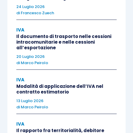
24 Luglio 2026
l’
attività
o le
attività
che saranno svolte
di
Francesco Zuech
dal Gruppo Iva;
l’
elezione
di
domicilio
presso il
IVA
rappresentante di Gruppo da parte di
Il documento di trasporto nelle cessioni
ciascun soggetto partecipante al Gruppo
intracomunitarie e nelle cessioni
all’esportazione
medesimo, ai fini della
notifica
degli
atti
e
20 Luglio 2026
dei
provvedimenti
relativi ai periodi
di
Marco Peirolo
d’imposta per i quali è esercitata
l’opzione; l’elezione di domicilio è
IVA
irrevocabile
fino al termine del periodo di
Modalità di applicazione dell’IVA nel
contratto estimatorio
decadenza dell’azione di accertamento o
13 Luglio 2026
di irrogazione delle sanzioni relative
di
Marco Peirolo
all’ultimo anno di validità dell’opzione;
la
sottoscrizione
del rappresentante di
IVA
Gruppo, che presenta la dichiarazione, e
Il rapporto fra territorialità, debitore