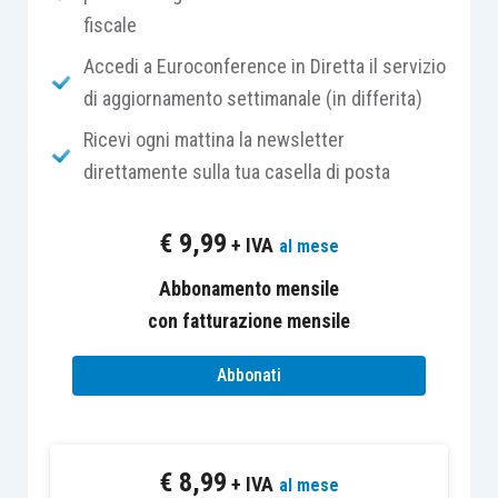
fiscale
sussistere
:
Accedi a Euroconference in Diretta il servizio
al
momento dell’esercizio
dell’opzione
di aggiornamento settimanale (in differita)
per la costituzione del Gruppo Iva e
Ricevi ogni mattina la newsletter
comunque
già dal 1° luglio dell’anno
direttamente sulla tua casella di posta
precedente
a quello in cui ha effetto
l’opzione.
€
9,99
+ IVA
al mese
L’opzione deve essere esercitata dal
Abbonamento mensile
rappresentante
del Gruppo mediante la
con fatturazione mensile
presentazione in via telematica
di una apposita
Abbonati
dichiarazione
relativa alla costituzione del
Gruppo Iva
sottoscritta da tutti i partecipanti
.
€
8,99
Il
rappresentante del Gruppo
è il soggetto che
+ IVA
al mese