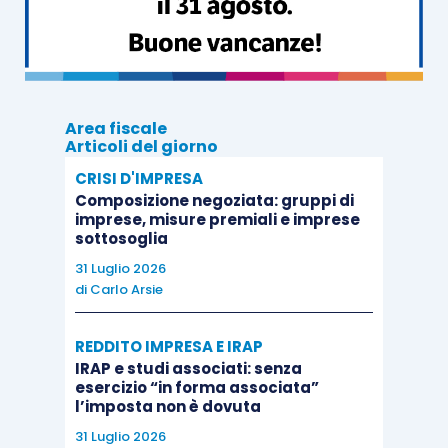
Con riferimento alla fattispecie in esame, si
conferma che, ai sensi dell’
articolo 70-
quinquies
,
comma 1, D.P.R. 633/1972
e dell’
articolo 3,
comma 3, D.M. 06.04.2018
, i servizi intercorsi tra
Area fiscale
i soggetti che partecipano al medesimo Gruppo
Articoli del giorno
Iva (per cui l’imposta è divenuta esigibile nel
CRISI D'IMPRESA
corso del 2019) sono
irrilevanti ai fini Iva
.
Composizione negoziata: gruppi di
imprese, misure premiali e imprese
sottosoglia
Nella
circolare 19/E/2018
(Cap. III, § 2) è stato
31 Luglio 2026
precisato che, per tali operazioni,
non deve
di
Carlo Arsie
essere osservato alcun obbligo
di fatturazione,
REDDITO IMPRESA E IRAP
annotazione nei registri Iva e inserimento nella
IRAP e studi associati: senza
dichiarazione annuale Iva.
esercizio “in forma associata”
l’imposta non è dovuta
Permane, invece, l’obbligo di
rilevazione nel libro
31 Luglio 2026