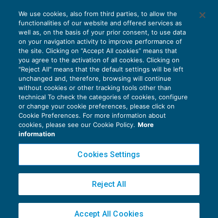
We use cookies, also from third parties, to allow the
functionalities of our website and offered services as
well as, on the basis of your prior consent, to use data
on your navigation activity to improve performance of
the site. Clicking on “Accept All cookies” means that
you agree to the activation of all cookies. Clicking on
"Reject All" means that the default settings will be left
unchanged and, therefore, browsing will continue
without cookies or other tracking tools other than
technical To check the categories of cookies, configure
or change your cookie preferences, please click on
Cookie Preferences. For more information about
Privacy Policy
cookies, please see our Cookie Policy.
More
Cookie Policy
information
Euroconference NEWS è una testata registrata al Tribunale di Milano Reg. n. 8556/2026
Cookies Settings
Direttore responsabile Sandro Cerato
Copyright 2016 ©
Gruppo Euroconference S.p.A.
v2.32.4
Reject All
Piazza Luigi Einaudi, 10N01 - 20124 Milano - info@ecnews.it
Capitale Sociale € 300.000,00 i.v. C.F. P.IVA Iscrizione Registro Imprese di Milano
Accept All Cookies
02776120236