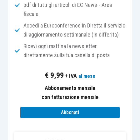
pdf di tutti gli articoli di EC News - Area
costi diretti e indiretti
sostenuti a tal fine
fiscale
dalla capogruppo;
un
mark-up
che rappresenta la
Accedi a Euroconference in Diretta il servizio
remunerazione riconosciuta alla
di aggiornamento settimanale (in differita)
capogruppo
.
Ricevi ogni mattina la newsletter
direttamente sulla tua casella di posta
Contrattualmente, è stata prevista una
fatturazione annuale per i corrispettivi dei
€
9,99
+ IVA
al mese
servizi
e, negli ultimi tre esercizi (2015, 2016,
2017), si è proceduto a fatturare nel mese di
Abbonamento mensile
gennaio
(con riversamento dell’Iva in febbraio) le
con fatturazione mensile
competenze relative al periodo precedente
(nel
Abbonati
mese di gennaio 2018
sono stati infatti fatturati i
corrispettivi del 2017), in ragione del fatto che la
quota variabile
può essere quantificata