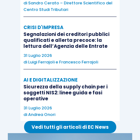
di
Sandro Cerato – Direttore Scientifico del
giornale e nelle altre scritture contabili
di cui al
Centro Studi Tributari
D.P.R. 600/1973
, mentre le
imprese in contabilità
semplificata
sono tenute ad annotare le
CRISI D'IMPRESA
operazioni in questione con
idonea
Segnalazioni dei creditori pubblici
qualificati e allerta precoce: la
documentazione emessa nel rispetto del loro
lettura dell’Agenzia delle Entrate
ordine cronologico
riportando tutti gli elementi
31 Luglio 2026
utili ad identificarle.
di
Luigi Ferrajoli
e
Francesco Ferrajoli
Per quanto riguarda, invece, le
prestazioni di
AI E DIGITALIZZAZIONE
Sicurezza della supply chain per i
servizi rese nei confronti dei soggetti esterni al
soggetti NIS2: linee guida e fasi
Gruppo
, la cui Iva sia divenuta
esigibile nel corso
operative
del 2019
, le stesse sono
rilevanti ai fini Iva
e si
31 Luglio 2026
di
Andrea Onori
considerano
effettuate dal Gruppo
.
Vedi tutti gli articoli di EC News