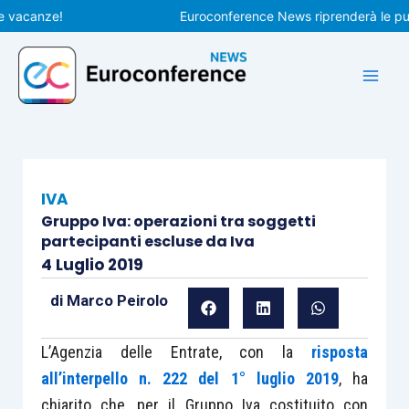
Vai
canze!
Euroconference News riprenderà le pubblica
al
contenuto
IVA
Gruppo Iva: operazioni tra soggetti
partecipanti escluse da Iva
4 Luglio 2019
di
Marco Peirolo
L’Agenzia delle Entrate, con la
risposta
all’interpello n. 222 del 1° luglio 2019
, ha
chiarito che, per il Gruppo Iva costituito con