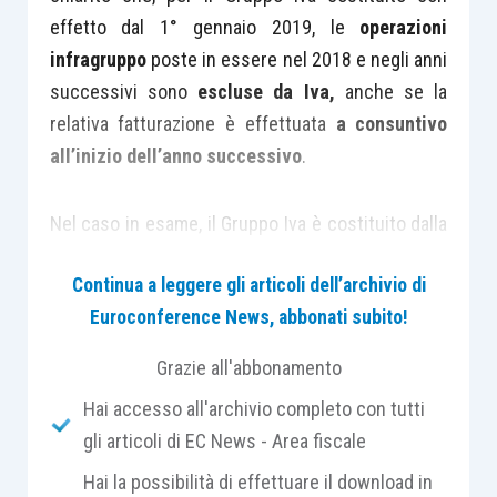
effetto dal 1° gennaio 2019, le
operazioni
infragruppo
poste in essere nel 2018 e negli anni
successivi sono
escluse da Iva,
anche se la
relativa fatturazione è effettuata
a consuntivo
all’inizio dell’anno successivo
.
Nel caso in esame, il Gruppo Iva è costituito dalla
capogruppo
e da altre
quattro società
, laddove la
Continua a leggere gli articoli dell’archivio di
prima rende
prestazioni di servizi alle
Euroconference News, abbonati subito!
controllate
, addebitando:
Grazie all'abbonamento
una
quota fissa relativa ai costi di
Hai accesso all'archivio completo con tutti
gestione
dell’infrastruttura utilizzata per
gli articoli di EC News - Area fiscale
fornire i servizi;
Hai la possibilità di effettuare il download in
una
quota variabile per recuperare i