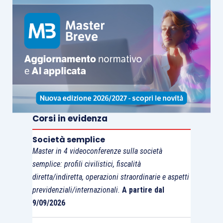
Attività di organizzazione di
escursioni, visite della città, giri
7
turistici ed eventi similari, effettuata
dalle agenzie di viaggi e turismo
Servizi di
e-commerce
8
Corsi in evidenza
Società semplice
Master in 4 videoconferenze sulla società
Nella
Scheda di studio
pubblicata su
semplice: profili civilistici, fiscalità
EVOLUTION
sono approfonditi, tra gli altri, i
diretta/indiretta, operazioni straordinarie e aspetti
seguenti aspetti:
previdenziali/internazionali.
A partire dal
9/09/2026
le cessioni di beni da parte di