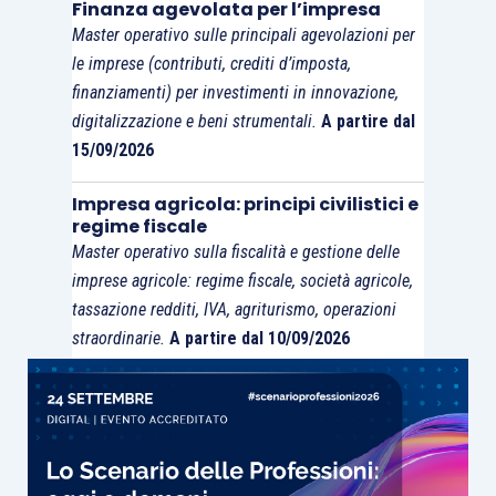
Finanza agevolata per l’impresa
commercianti al minuto;
Master operativo sulle principali agevolazioni per
le prestazioni di alberghi, bar,
le imprese (contributi, crediti d’imposta,
ristoranti;
finanziamenti) per investimenti in innovazione,
le operazioni esenti;
digitalizzazione e beni strumentali.
A partire dal
i giri turistici effettuati dalle agenzie
15/09/2026
di viaggio;
Impresa agricola: principi civilistici e
l’e-commerce diretto.
regime fiscale
Master operativo sulla fiscalità e gestione delle
imprese agricole: regime fiscale, società agricole,
tassazione redditi, IVA, agriturismo, operazioni
straordinarie.
A partire dal 10/09/2026