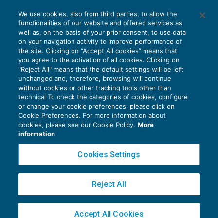
We use cookies, also from third parties, to allow the
functionalities of our website and offered services as
well as, on the basis of your prior consent, to use data
on your navigation activity to improve performance of
the site. Clicking on “Accept All cookies” means that
you agree to the activation of all cookies. Clicking on
"Reject All" means that the default settings will be left
unchanged and, therefore, browsing will continue
without cookies or other tracking tools other than
technical To check the categories of cookies, configure
or change your cookie preferences, please click on
Cookie Preferences. For more information about
Privacy Policy
cookies, please see our Cookie Policy.
More
Cookie Policy
information
Euroconference NEWS è una testata registrata al Tribunale di Milano Reg. n. 8556/2026
Cookies Settings
Direttore responsabile Sandro Cerato
Copyright 2016 ©
Gruppo Euroconference S.p.A.
v2.32.2
Reject All
Piazza Luigi Einaudi, 10N01 - 20124 Milano - info@ecnews.it
Capitale Sociale € 300.000,00 i.v. C.F. P.IVA Iscrizione Registro Imprese di Milano
Accept All Cookies
02776120236