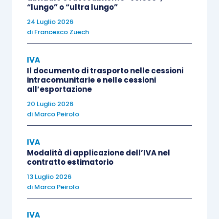
apparecchi misuratori fiscali previsti dall’art.
“lungo” o “ultra lungo”
1della legge 26 gennaio 1983, n. 18, purchè
24 Luglio 2026
di
Francesco Zuech
lo stesso contenga la specificazione degli
elementi attinenti alla natura, alla qualità e
IVA
alla quantità dell’operazione e l’indicazione
Il documento di trasporto nelle cessioni
del numero di
codice fiscale
dell’acquirente
intracomunitarie e nelle cessioni
all’esportazione
o del committente
”;
“
Debbono considerarsi …
illegittime
20 Luglio 2026
di
Marco Peirolo
eventuali
integrazioni manuali
o tramite
timbri, da chiunque apposte
”;
IVA
“
il
codice fiscale
dell’acquirente o
Modalità di applicazione dell’IVA nel
committente potrà essere stampato in
contratto estimatorio
qualsiasi parte dello scontrino fiscale,
13 Luglio 2026
di
Marco Peirolo
preceduto
dalle lettere “
C.F.
” purchè sia
riportato, con evidenziazione grafica
IVA
differenziata rispetto alle altre indicazioni,