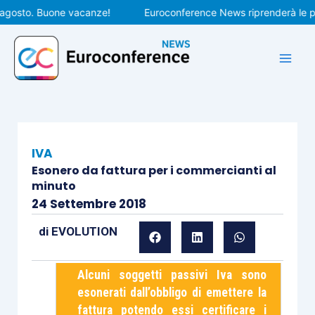
Vai
sto. Buone vacanze!
Euroconference News riprenderà le pubbli
al
contenuto
IVA
Esonero da fattura per i commercianti al
minuto
24 Settembre 2018
di
EVOLUTION
Alcuni soggetti passivi Iva sono
esonerati dall’obbligo di emettere la
fattura potendo essi certificare i