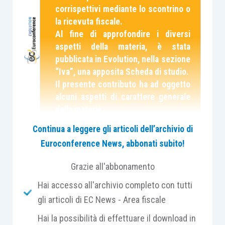
corrispettivi mediante lo scontrino o
la ricevuta fiscale.
Al fine di approfondire i diversi
aspetti della materia, è stata
pubblicata in Evolution, nella sezione
“Iva”, una apposita Scheda di studio.
Il presente contributo ha ad oggetto
alcuni aspetti di carattere generale
della materia.
Continua a leggere gli articoli dell’archivio di
In linea generale, qualsiasi operazione posta in
Euroconference News, abbonati subito!
essere da un soggetto passivo Iva nell’esercizio
Grazie all'abbonamento
della sua attività d’impresa o professionale,
ancorché esente, non imponibile o non soggetta
Hai accesso all'archivio completo con tutti
per mancanza del requisito territoriale,
deve
gli articoli di EC News - Area fiscale
essere
documentata con l’emissione della
Hai la possibilità di effettuare il download in