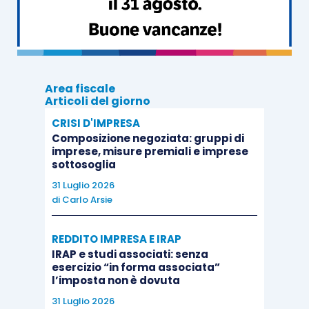
In particolare, il
comma 1 dell’
articolo 22 del
D.P.R. 633/1972
prevede che l’emissione della
fattura
non è obbligatoria
, a meno che non sia
richiesta dal cliente
non oltre il momento di
Area fiscale
effettuazione dell’operazione
, nei seguenti casi.
Articoli del giorno
CRISI D'IMPRESA
Composizione negoziata: gruppi di
Esoneri dall’obbligo di emissione della
imprese, misure premiali e imprese
fattura
sottosoglia
31 Luglio 2026
Cessioni di beni effettuate da
di
Carlo Arsie
1
commercianti al minuto e artigiani
REDDITO IMPRESA E IRAP
Prestazioni di servizi resi da
IRAP e studi associati: senza
esercizio “in forma associata”
2
esercenti alberghi, pubblici esercizi
l’imposta non è dovuta
e mense aziendali
31 Luglio 2026