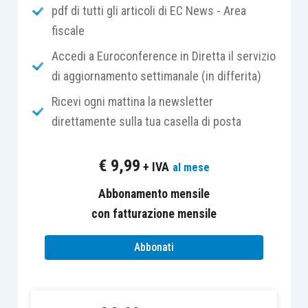
fattura
.
pdf di tutti gli articoli di EC News - Area
fiscale
Tuttavia, per le operazioni effettuate da
Accedi a Euroconference in Diretta il servizio
commercianti al minuto e soggetti assimilati
di aggiornamento settimanale (in differita)
l’
articolo 22 del D.P.R. 633/1972
esclude l’obbligo
Ricevi ogni mattina la newsletter
di emissione della fattura, sempreché il
direttamente sulla tua casella di posta
documento non sia
espressamente richiesto
dal
cliente. L’esonero dall’obbligo di emissione della
€
9,99
fattura, nella maggioranza dei casi, è comunque
+ IVA
al mese
controbilanciato
dall’obbligo di emissione della
Abbonamento mensile
ricevuta
o dello
scontrino
fiscale (
articolo 1
con fatturazione mensile
D.P.R. 696/1997
).
Abbonati
In altri termini, i
corrispettivi
delle cessioni di
beni e delle prestazioni di servizi per i quali non è
obbligatoria l’emissione della fattura, se non a