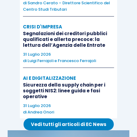
di
Sandro Cerato – Direttore Scientifico del
Prestazioni di trasporto di persone
Centro Studi Tributari
3
nonché di veicoli e bagagli al seguito
CRISI D'IMPRESA
Segnalazioni dei creditori pubblici
Prestazioni di servizi rese da
qualificati e allerta precoce: la
4
artigiani in locali aperti al pubblico o
lettura dell’Agenzia delle Entrate
presso clienti
31 Luglio 2026
di
Luigi Ferrajoli
e
Francesco Ferrajoli
Prestazioni di custodia e
amministrazione di titoli e altri
AI E DIGITALIZZAZIONE
Sicurezza della supply chain per i
5
servizi resi da aziende o istituti di
soggetti NIS2: linee guida e fasi
credito e da società finanziarie o
operative
fiduciarie
31 Luglio 2026
di
Andrea Onori
6
Alcune operazioni esenti
Vedi tutti gli articoli di EC News