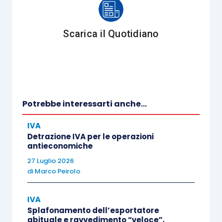
mediante lo scontrino fiscale “parlante”, giacché
entrambi i documenti contengono il
codice
Scarica il Quotidiano
fiscale
del cliente.
La
C.M. 97/1997
ha precisato che:
“
i corrispettivi per i quali ricorre l’obbligo
Potrebbe interessarti anche...
della certificazione ai sensi dell’articolo 12
IVA
della legge 30 dicembre 1991, n. 413,
Detrazione IVA per le operazioni
potranno essere documentati,
a scelta del
antieconomiche
contribuente
, con l’emissione dello
27 Luglio 2026
scontrino fiscale o della ricevuta fiscale
”;
di
Marco Peirolo
“
agli effetti dell’applicazione delle
imposte
sui redditi
… può essere utilizzato lo
IVA
Splafonamento dell’esportatore
scontrino fiscale
, emesso dagli appositi
abituale e ravvedimento “veloce”,