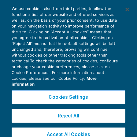
We use cookies, also from third parties, to allow the
functionalities of our website and offered services as
well as, on the basis of your prior consent, to use data
on your navigation activity to improve performance of
the site. Clicking on “Accept All cookies” means that
you agree to the activation of all cookies. Clicking on
"Reject All" means that the default settings will be left
unchanged and, therefore, browsing will continue
without cookies or other tracking tools other than
technical To check the categories of cookies, configure
or change your cookie preferences, please click on
Cookie Preferences. For more information about
Privacy Policy
cookies, please see our Cookie Policy.
More
Cookie Policy
information
Euroconference NEWS è una testata registrata al Tribunale di Milano Reg. n. 8556/2026
Cookies Settings
Direttore responsabile Sandro Cerato
Copyright 2016 ©
Gruppo Euroconference S.p.A.
v2.32.4
Reject All
Piazza Luigi Einaudi, 10N01 - 20124 Milano - info@ecnews.it
Capitale Sociale € 300.000,00 i.v. C.F. P.IVA Iscrizione Registro Imprese di Milano
Accept All Cookies
02776120236