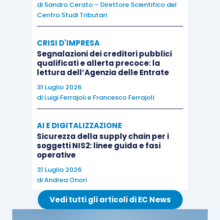
di
Sandro Cerato – Direttore Scientifico del
facente parte del medesimo.
Centro Studi Tributari
Con riferimento a queste ultime operazioni
CRISI D'IMPRESA
(quelle
“interne” al Gruppo Iva
) è il
comma 1
Segnalazioni dei creditori pubblici
qualificati e allerta precoce: la
dell’
articolo 70-quinquies
a stabilire che “
le
lettura dell’Agenzia delle Entrate
cessioni di beni e le prestazioni di servizi effettuate
31 Luglio 2026
da un soggetto partecipante a un
Gruppo Iva
nei
di
Luigi Ferrajoli
e
Francesco Ferrajoli
confronti di un altro soggetto partecipante allo
stesso Gruppo Iva non sono considerate cessioni di
AI E DIGITALIZZAZIONE
beni e prestazioni di servizi agli effetti degli articoli
Sicurezza della supply chain per i
soggetti NIS2: linee guida e fasi
2 e 3
”.
operative
31 Luglio 2026
Detta disposizione viene ripresa anche
di
Andrea Onori
dall’
articolo 3, comma 3, del citato D.M.
Vedi tutti gli articoli di EC News
06.04.2018
che ribadisce quanto affermato dalla