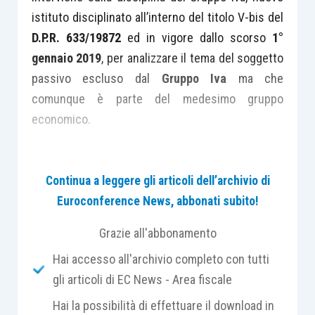
istituto disciplinato all’interno del titolo V-bis del
D.P.R. 633/19872
ed in vigore dallo scorso
1°
gennaio 2019
, per analizzare il tema del soggetto
passivo escluso dal
Gruppo Iva
ma che
comunque è parte del medesimo gruppo
economico.
In particolare, il recente documento di prassi
Continua a leggere gli articoli dell’archivio di
analizza quella che è la
principale peculiarità
del
Euroconference News, abbonati subito!
Gruppo Iva, ovvero l’assunzione della qualifica di
unico soggetto passivo ai fini Iva
sia per le
Grazie all'abbonamento
operazioni effettuate dai soggetti che
Hai accesso all'archivio completo con tutti
partecipano all’istituto, sia per le operazioni
gli articoli di EC News - Area fiscale
effettuate nei confronti dei medesimi soggetti.
Come precisato dalla stessa Agenzia delle
Hai la possibilità di effettuare il download in