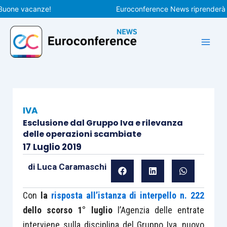
Vai
e vacanze!
Euroconference News riprenderà le pub
al
contenuto
IVA
Esclusione dal Gruppo Iva e rilevanza
delle operazioni scambiate
17 Luglio 2019
di
Luca Caramaschi
Con
la
risposta all’istanza di interpello n. 222
dello scorso 1° luglio
l’Agenzia delle entrate
interviene sulla disciplina del Gruppo Iva, nuovo