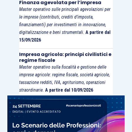
Finanza agevolata per l’impresa
annotazione nei registri Iva e inserimento nella
Master operativo sulle principali agevolazioni per
dichiarazione annuale Iva.
le imprese (contributi, crediti d’imposta,
finanziamenti) per investimenti in innovazione,
digitalizzazione e beni strumentali.
A partire dal
A conferma di tale circostanza interviene il
15/09/2026
comma 3
dell’
articolo 3
del citato decreto
attuativo, stabilendo che
“Resta fermo l’obbligo di
Impresa agricola: principi civilistici e
rilevare tali operazioni nell’ambito delle
scritture
regime fiscale
Master operativo sulla fiscalità e gestione delle
contabili
di cui al decreto del Presidente della
imprese agricole: regime fiscale, società agricole,
Repubblica 29 settembre 1973, n. 600, diverse dai
tassazione redditi, IVA, agriturismo, operazioni
registri prescritti ai fini dell’imposta sul valore
straordinarie.
A partire dal 10/09/2026
aggiunto; le
imprese in contabilità semplificata
sono tenute a rilevare tali operazioni con idonea
documentazione emessa nel rispetto del loro ordine
cronologico riportando tutti gli elementi utili ad
identificarle
”.