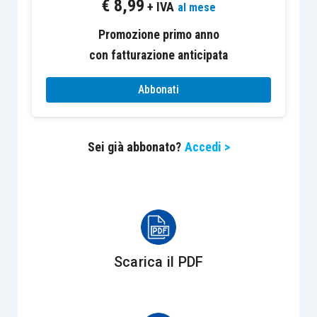
€
8,99
del MEF attuativo
della disciplina, datato 6 aprile
+ IVA
al mese
2018, stabilisce che il diritto all’acquisto di beni e
Promozione primo anno
servizi senza il pagamento dell’IVA è esercitato
con fatturazione anticipata
dal
Gruppo IVA
, che utilizza anche il plafond
maturato in capo al singolo membro nell’anno
Abbonati
precedente al suo ingresso.
Sei già abbonato?
Accedi >
Il
Gruppo Iva
rappresenta, quindi, in luogo dei
partecipanti al Gruppo medesimo, il
soggetto
passivo
tenuto all’osservanza delle disposizioni
in materia di Iva per le operazioni che verranno
poste in essere dal Gruppo nel suo complesso
(più precisamente, da ciascuno dei partecipanti
Scarica il PDF
che agiscono in qualità di Gruppo).
Da ciò ne deriva, quindi, che gli
obblighi