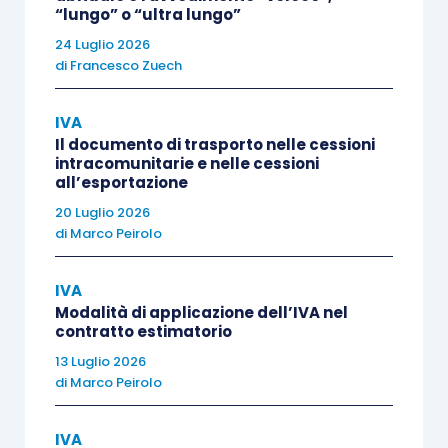
“lungo” o “ultra lungo”
confronti di un soggetto partecipante a un
24 Luglio 2026
Gruppo Iva
da un soggetto che non ne fa
di
Francesco Zuech
parte
si considerano effettuate nei confronti
del Gruppo Iva
”.
IVA
Il documento di trasporto nelle cessioni
Pertanto, in considerazione della soggettività
intracomunitarie e nelle cessioni
all’esportazione
unitaria del
Gruppo Iva
, le cessioni di beni e le
20 Luglio 2026
prestazioni di servizi
effettuate o ricevute da
di
Marco Peirolo
uno dei soggetti partecipanti al Gruppo Iva
,
avendo come controparte un
soggetto non
IVA
partecipante al Gruppo medesimo
, si
Modalità di applicazione dell’IVA nel
contratto estimatorio
considerano
effettuate (o acquisite) dal Gruppo
13 Luglio 2026
stesso.
di
Marco Peirolo
Secondo quanto precisato dalla
recente
risposta
IVA