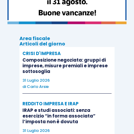
dell’
articolo 11, comma 1, lett. b), L. 212/2000
,
con finalità, appunto, di
esclusione dal Gruppo
Iva
.
Area fiscale
Di conseguenza, il gruppo societario che abbia
Articoli del giorno
optato per la costituzione di un
Gruppo Iva
,
con
CRISI D'IMPRESA
Composizione negoziata: gruppi di
esclusione di alcuni soggetti
, si troverà, sotto il
imprese, misure premiali e imprese
profilo della
fatturazione
a:
sottosoglia
31 Luglio 2026
di
Carlo Arsie
dover fatturare con Iva le prestazioni
effettuate
nei confronti di soggetti
REDDITO IMPRESA E IRAP
esterni
al Gruppo Iva medesimo;
IRAP e studi associati: senza
dover considerare
escluse
dal campo di
esercizio “in forma associata”
l’imposta non è dovuta
applicazione dell’Iva le prestazioni
effettuate
nei confronti di un soggetto
31 Luglio 2026