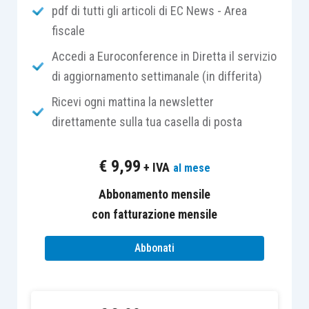
entrate nella maxi
circolare 19/E/2018
, a seguito
pdf di tutti gli articoli di EC News - Area
della costituzione del
Gruppo Iva
, gli
aderenti al
fiscale
Gruppo
perdono l’autonoma soggettività
ai fini
Accedi a Euroconference in Diretta il servizio
dell’imposta sul valore aggiunto e si costituisce
di aggiornamento settimanale (in differita)
un
nuovo soggetto d’imposta
dotato di un
Ricevi ogni mattina la newsletter
proprio
numero di partita Iva
e di una
propria
direttamente sulla tua casella di posta
autonoma iscrizione al Vies
.
€
9,99
+ IVA
al mese
Detto principio, precisa ulteriormente l’Agenzia,
vale anche per le
importazioni/esportazioni
e gli
Abbonamento mensile
acquisti/cessioni intracomunitarie
posti in
con fatturazione mensile
essere da membri del Gruppo, che si reputano
Abbonati
effettuate da e verso il Gruppo stesso.
A tal proposito l’articolo 2 comma 2, del
Decreto