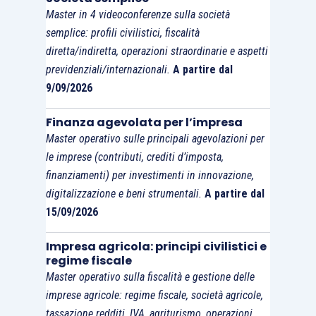
Master in 4 videoconferenze sulla società
decreto del MEF 9.1.2018 (split payment);
semplice: profili civilistici, fiscalità
i
commercianti al minuto
che
diretta/indiretta, operazioni straordinarie e aspetti
trasmettono i corrispettivi senza
previdenziali/internazionali.
A partire dal
distinzione per aliquote e ripartiscono
9/09/2026
l’ammontare, ai fini dell’applicazione delle
diverse aliquote, in
proporzione degli
Finanza agevolata per l’impresa
Master operativo sulle principali agevolazioni per
acquisti
, ai sensi del D.M. 24.2.1973
le imprese (contributi, crediti d’imposta,
(ventilazione dei corrispettivi);
finanziamenti) per investimenti in innovazione,
gli operatori che trasmettono i
digitalizzazione e beni strumentali.
A partire dal
corrispettivi per le
cessioni di benzina
o
15/09/2026
di gasolio destinati ad essere utilizzati
come carburanti per motori, di cui
Impresa agricola: principi civilistici e
regime fiscale
all’
articolo 2, comma 1-bis, D.Lgs.
Master operativo sulla fiscalità e gestione delle
127/2015
, e per le
cessioni di beni
o
imprese agricole: regime fiscale, società agricole,
prestazioni di servizi tramite distributori
tassazione redditi, IVA, agriturismo, operazioni