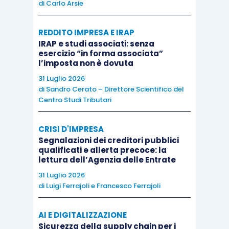
di
Carlo Arsie
all’
articolo 1, commi 513 e 514, L.
160/2019
.
REDDITO IMPRESA E IRAP
IRAP e studi associati: senza
esercizio “in forma associata”
l’imposta non è dovuta
31 Luglio 2026
Soggetti ancora esclusi dal programma di
di
Sandro Cerato – Direttore Scientifico del
assistenza
Centro Studi Tributari
Anche per l’anno 2024
(in tal senso il recente
CRISI D'IMPRESA
Segnalazioni dei creditori pubblici
provvedimento direttoriale non ha modificato la
qualificati e allerta precoce: la
platea dei soggetti interessati) restano
esclusi
lettura dell’Agenzia delle Entrate
dal programma di assistenza
on line:
31 Luglio 2026
di
Luigi Ferrajoli
e
Francesco Ferrajoli
i soggetti che applicano l’Iva
AI E DIGITALIZZAZIONE
separatamente, per obbligo di legge o a
Sicurezza della supply chain per i