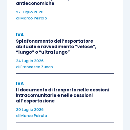
consolidare e
antieconomiche
AdE n.
arricchire i dati
27 Luglio 2026
11806/2024
di
Marco Peirolo
precompilati della
platea già individuata,
IVA
considerato che la
Splafonamento dell’esportatore
stessa riguarda circa
abituale e ravvedimento “veloce”,
“lungo” o “ultra lungo”
2.400.000 di soggetti
24 Luglio 2026
Iva.
di
Francesco Zuech
IVA
Il documento di trasporto nelle cessioni
intracomunitarie e nelle cessioni
Soggetti attualmente interessati
all’esportazione
20 Luglio 2026
di
Marco Peirolo
Viene confermato, anche per l’anno 2024, il
perimetro applicativo del programma di