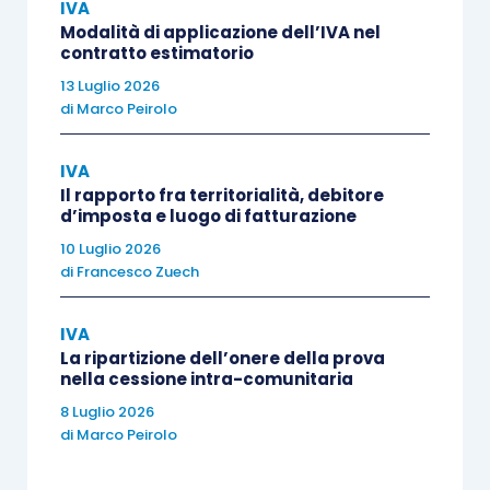
IVA
assistenza
on line dell’Agenzia che, come per lo
Modalità di applicazione dell’IVA nel
scorso anno,
vede coinvolti
:
contratto estimatorio
13 Luglio 2026
di
Marco Peirolo
i soggetti che effettuano la
liquidazione
trimestrale dell’Iva
, ai sensi dell’
articolo
IVA
7, D.P.R. 542/1999
(e successive
Il rapporto fra territorialità, debitore
modifiche);
d’imposta e luogo di fatturazione
i soggetti che effettuano la
liquidazione
10 Luglio 2026
dell’Iva
secondo la contabilità per cassa,
di
Francesco Zuech
ai sensi dell’
articolo 32-bis, D.L. 83/2012
;
i soggetti che effettuano la
liquidazione
IVA
La ripartizione dell’onere della prova
trimestrale dell’Iva
, ai sensi dell’
articolo
nella cessione intra-comunitaria
74, comma 4, D.P.R. 633/1972
;
8 Luglio 2026
i soggetti per i quali nell’anno di
di
Marco Peirolo
riferimento è stata dichiarata la