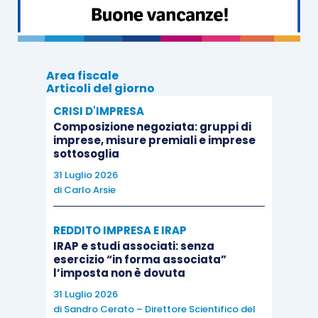
la
dichiarazione sostitutiva di atto di
notorietà
prevista per i rimborsi di
ammontare
superiore a 30.000 euro
,
Area fiscale
soggetti all’obbligo del
visto di
Articoli del giorno
conformità
o alla
sottoscrizione
CRISI D'IMPRESA
Composizione negoziata: gruppi di
dell’organo di controllo contabile
,
imprese, misure premiali e imprese
attesta:
sottosoglia
31 Luglio 2026
la sussistenza delle condizioni di cui alle
di
Carlo Arsie
a)
e
b)
del
comma 3
dell’
articolo 38-
bis
D.P.R. 633/1972
, prendendo a riferimento
REDDITO IMPRESA E IRAP
IRAP e studi associati: senza
la
sommatoria dei valori di ciascun
esercizio “in forma associata”
partecipante al gruppo
;
l’imposta non è dovuta
la
regolarità dei versamenti
dei
31 Luglio 2026
di
Sandro Cerato – Direttore Scientifico del
contributi previdenziali e assicurativi
di