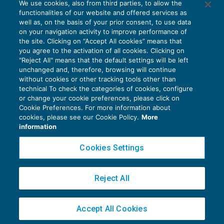
We use cookies, also from third parties, to allow the
functionalities of our website and offered services as
well as, on the basis of your prior consent, to use data
on your navigation activity to improve performance of
the site. Clicking on “Accept All cookies” means that
you agree to the activation of all cookies. Clicking on
"Reject All" means that the default settings will be left
unchanged and, therefore, browsing will continue
without cookies or other tracking tools other than
technical To check the categories of cookies, configure
or change your cookie preferences, please click on
Cookie Preferences. For more information about
Privacy Policy
cookies, please see our Cookie Policy.
More
Cookie Policy
information
Euroconference NEWS è una testata registrata al Tribunale di Milano Reg. n. 8556/2026
Cookies Settings
Direttore responsabile Sandro Cerato
Copyright 2016 ©
Gruppo Euroconference S.p.A.
v2.32.4
Reject All
Piazza Luigi Einaudi, 10N01 - 20124 Milano - info@ecnews.it
Capitale Sociale € 300.000,00 i.v. C.F. P.IVA Iscrizione Registro Imprese di Milano
Accept All Cookies
02776120236