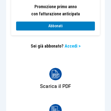
dai singoli partecipanti
a seguito della
Promozione primo anno
cessazione del Gruppo Iva
, in
con fatturazione anticipata
proporzione alle operazioni, a ciascuno di
essi riferibili, che ne hanno costituito il
Abbonati
presupposto.
Sei già abbonato?
Accedi >
In considerazione della peculiarità del
meccanismo degli acquisti senza applicazione
dell’imposta, l’Agenzia considera ammessa la
presentazione delle
dichiarazioni d’intento
anche da parte dei
singoli partecipanti
al gruppo,
che dovranno
indicare
nelle citate
dichiarazioni
,
Scarica il PDF
unitamente al proprio
codice fiscale
, il numero di
partita Iva
del gruppo.