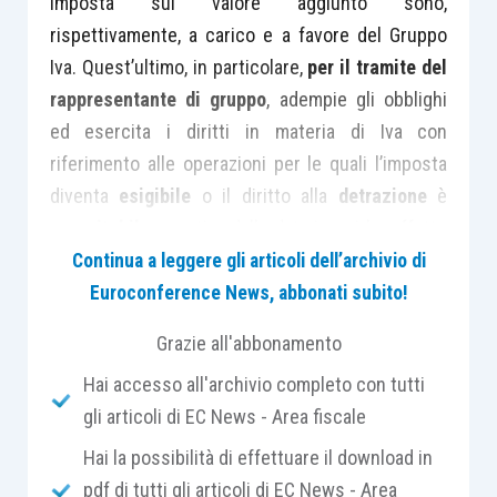
imposta sul valore aggiunto sono,
rispettivamente, a carico e a favore del Gruppo
Iva. Quest’ultimo, in particolare,
per il tramite del
rappresentante di gruppo
, adempie gli obblighi
ed esercita i diritti in materia di Iva con
riferimento alle operazioni per le quali l’imposta
diventa
esigibile
o il diritto alla
detrazione
è
esercitabile
a partire dalla data in cui ha effetto
l’opzione per la
costituzione del gruppo
(
articolo
Continua a leggere gli articoli dell’archivio di
2, comma 1, D.M. 06.04.2018
).
Euroconference News, abbonati subito!
Grazie all'abbonamento
In un
precedente contributo
sono stati esaminati
Hai accesso all'archivio completo con tutti
gli effetti che discendono dalla costituzione del
gli articoli di EC News - Area fiscale
Gruppo Iva sulle operazioni poste in essere dai
singoli membri, ricordando, in particolare, le
Hai la possibilità di effettuare il download in
modalità di fatturazione
e di
certificazione dei
pdf di tutti gli articoli di EC News - Area