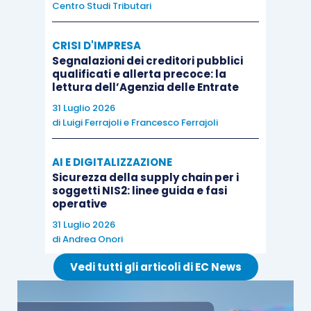
Centro Studi Tributari
cui alla successiva
c)
dello stesso
comma 3
dell’
articolo 38-
bis
, da parte di
CRISI D'IMPRESA
tutti i componenti del gruppo
;
Segnalazioni dei creditori pubblici
qualificati e allerta precoce: la
lettura dell’Agenzia delle Entrate
le condizioni previste dalla
a)
del
comma
31 Luglio 2026
4
dell’
articolo 38-
bis
D.P.R. 633/1972
, per
di
Luigi Ferrajoli
e
Francesco Ferrajoli
l’esecuzione dei
rimborsi
di ammontare
superiore a 30.000 euro previa
AI E DIGITALIZZAZIONE
prestazione della
garanzia
, vanno
Sicurezza della supply chain per i
soggetti NIS2: linee guida e fasi
verificate in capo a ciascun partecipante;
operative
ai fini del
calcolo della differenza
, per
31 Luglio 2026
ciascun anno, tra gli importi accertati e
di
Andrea Onori
quelli dell’imposta dovuta o del credito
Vedi tutti gli articoli di EC News
dichiarato superiore ai limiti di cui alla
b)
del
comma 4
dell’
articolo 38-
bis
D.P.R.