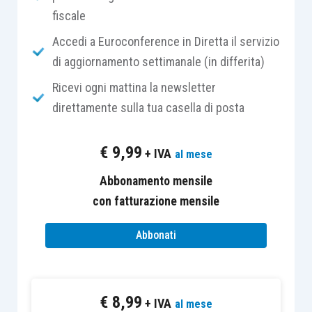
corrispettivi
anche alla luce delle indicazioni
fiscale
fornite dall’Agenzia delle Entrate nella
circolare
Accedi a Euroconference in Diretta il servizio
19/E/2018
.
di aggiornamento settimanale (in differita)
Ricevi ogni mattina la newsletter
Le disposizioni attuative contenute nel
D.M.
direttamente sulla tua casella di posta
06.04.2018
regolano i
diritti
e gli
obblighi
nel
Gruppo Iva.
€
9,99
+ IVA
al mese
Il
diritto di acquistare beni e servizi senza
Abbonamento mensile
applicazione dell’Iva
nei limiti del
plafond
con fatturazione mensile
previsto per gli esportatori abituali è esercitato:
Abbonati
dal Gruppo Iva
, anche se maturato dai
singoli partecipanti nell’anno anteriore
€
8,99
all’ingresso;
+ IVA
al mese