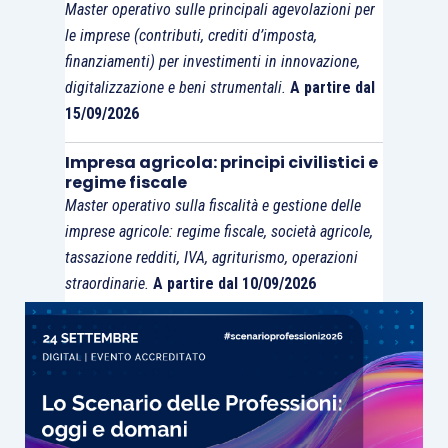
Master operativo sulle principali agevolazioni per
rappresentante del gruppo nelle proprie
le imprese (contributi, crediti d’imposta,
liquidazioni o nella propria dichiarazione annuale.
finanziamenti) per investimenti in innovazione,
digitalizzazione e beni strumentali.
A partire dal
Infine, si ricorda che, in modo simile a quanto
15/09/2026
avviene con riguardo alla
liquidazione Iva di
Impresa agricola: principi civilistici e
gruppo
, l’
articolo 70-
sexies
reca una disciplina
regime fiscale
specifica con riguardo alle
eccedenze detraibili
Master operativo sulla fiscalità e gestione delle
risultanti dalla dichiarazione annuale relativa
imprese agricole: regime fiscale, società agricole,
all’anno precedente
rispetto a quello di
tassazione redditi, IVA, agriturismo, operazioni
partecipazione al
Gruppo Iva
. In particolare, è
straordinarie.
A partire dal 10/09/2026
previsto che tali eccedenze non si trasferiscono
al gruppo medesimo e possono essere chieste a
rimborso anche in mancanza degli specifici
presupposti indicati dall’
articolo 30 D.P.R.
633/1972
, ovvero compensate orizzontalmente