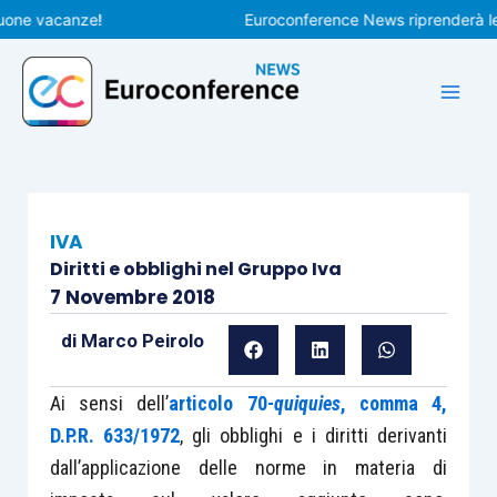
Vai
 vacanze!
Euroconference News riprenderà le pubb
al
contenuto
IVA
Diritti e obblighi nel Gruppo Iva
7 Novembre 2018
di
Marco Peirolo
Ai sensi dell’
articolo 70-
quiquies
, comma 4,
D.P.R. 633/1972
, gli obblighi e i diritti derivanti
dall’applicazione delle norme in materia di