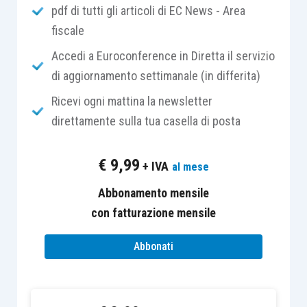
pdf di tutti gli articoli di EC News - Area
servizi effettuate da un
soggetto
fiscale
partecipante
a un Gruppo Iva:
Accedi a Euroconference in Diretta il servizio
nei confronti di un
altro soggetto
di aggiornamento settimanale (in differita)
partecipante allo stesso Gruppo Iva,
non
Ricevi ogni mattina la newsletter
sono considerate cessioni di beni e
direttamente sulla tua casella di posta
prestazioni di servizi agli effetti dell’Iva;
nei confronti di un
soggetto che non ne
€
9,99
+ IVA
al mese
fa parte,
si considerano effettuate dal
Abbonamento mensile
Gruppo Iva;
con fatturazione mensile
le cessioni di beni e le prestazioni di
Abbonati
servizi effettuate
nei confronti di un
soggetto partecipante a un Gruppo Iva
da un soggetto che
non ne fa parte,
si