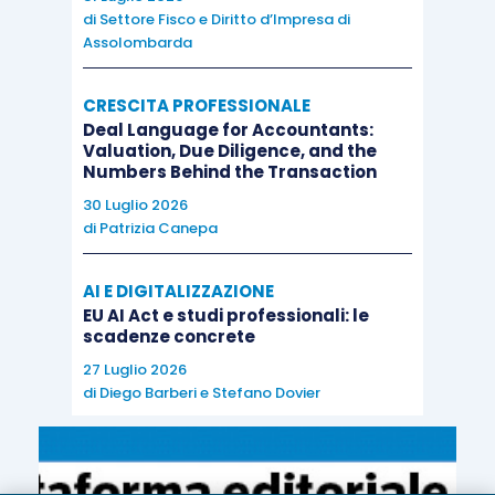
soggetto che
non ne fa parte
(
4-
quater
);
di
Settore Fisco e Diritto d’Impresa di
le cessioni di beni e le prestazioni di
Assolombarda
servizi effettuate
da
una sede o da una
stabile organizzazione partecipante a un
CRESCITA PROFESSIONALE
Deal Language for Accountants:
Gruppo Iva
, costituito in un
altro Stato
Valuation, Due Diligence, and the
membro dell’Unione europea
,
nei
Numbers Behind the Transaction
confronti
di una sua stabile
30 Luglio 2026
organizzazione o della sua sede situata
di
Patrizia Canepa
nel territorio dello Stato si considerano
AI E DIGITALIZZAZIONE
effettuate
dal Gruppo Iva
costituito
EU AI Act e studi professionali: le
nell’altro Stato membro nei confronti di un
scadenze concrete
soggetto che
non ne fa parte
(
4-
27 Luglio 2026
quinquies
);
di
Diego Barberi
e
Stefano Dovier
la
base imponibile
delle operazioni di
tutte queste operazioni è determinata, in
presenza di un
corrispettivo
, ai sensi