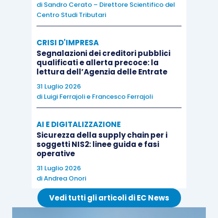
di
Sandro Cerato – Direttore Scientifico del
n. 7 del 19 ottobre 2019
, ha affermato che il
Centro Studi Tributari
Gruppo Iva, soggetto passivo d’imposta unico che
ingloba la soggettività dei membri, deve calcolare
CRISI D'IMPRESA
il
pro-rata di detrazione
come ogni altro
Segnalazioni dei creditori pubblici
soggetto passivo d’imposta e dunque, secondo le
qualificati e allerta precoce: la
lettura dell’Agenzia delle Entrate
previsioni di cui agli
articoli 19
, comma 5
, e
19-
31 Luglio 2026
bis
del D.P.R. 633/1972
.
di
Luigi Ferrajoli
e
Francesco Ferrajoli
Nel
primo anno di operatività
la detrazione del
AI E DIGITALIZZAZIONE
Gruppo Iva è determinata in base ad un pro-rata
Sicurezza della supply chain per i
soggetti NIS2: linee guida e fasi
determinato
presuntivamente
. È salvo il
operative
conguaglio alla fine dell’anno.
31 Luglio 2026
di
Andrea Onori
Il calcolo del pro-rata provvisorio del Gruppo Iva
Vedi tutti gli articoli di EC News
va effettuato impiegando
criteri coerenti con la