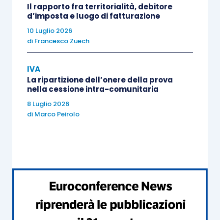
Il rapporto fra territorialità, debitore
d’imposta e luogo di fatturazione
dal Gruppo Iva
, anche ove maturato dai
10 Luglio 2026
singoli partecipanti nell’anno antecedente
di
Francesco Zuech
l’ingresso;
dai singoli partecipanti
a seguito della
IVA
cessazione del Gruppo Iva
, in
La ripartizione dell’onere della prova
nella cessione intra-comunitaria
proporzione
alle operazioni, a ciascuno di
essi
riferibili
, che ne hanno costituito il
8 Luglio 2026
di
Marco Peirolo
presupposto.
Pertanto, il Gruppo Iva, già dal
primo anno
di
efficacia dell’opzione per la sua costituzione, può
beneficiare dello
status
di
esportatore abituale
sulla base del
plafond
maturato da ciascun
partecipante
al Gruppo medesimo e, dunque, nei
limiti dell’ammontare complessivo delle