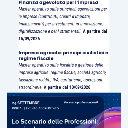
Finanza agevolata per l’impresa
organizzazione
all’interno del Gruppo Iva.
Master operativo sulle principali agevolazioni per
le imprese (contributi, crediti d’imposta,
finanziamenti) per investimenti in innovazione,
È previsto che:
digitalizzazione e beni strumentali.
A partire dal
15/09/2026
le cessioni di beni e le prestazioni di
servizi effettuate
da una sede o da una
Impresa agricola: principi civilistici e
stabile organizzazione partecipante a
regime fiscale
Master operativo sulla fiscalità e gestione delle
un Gruppo Iva nei confronti di una sua
imprese agricole: regime fiscale, società agricole,
stabile organizzazione o della sua sede
tassazione redditi, IVA, agriturismo, operazioni
situata all’estero
si considerano
straordinarie.
A partire dal 10/09/2026
effettuate dal Gruppo Iva nei confronti di
un soggetto che
non ne fa parte
(
4-
bis
);
le cessioni di beni e le prestazioni di
servizi effettuate
nei confronti di una
sede o di una stabile organizzazione