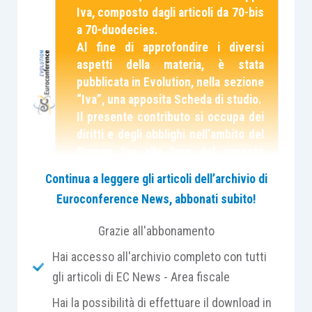
Iva, composto dagli articoli da 70-bis
a 70-duodecies.
Al fine di approfondire i diversi
aspetti della materia, è stata
pubblicata in Evolution, nella sezione
“Iva”, una apposita Scheda di studio.
Il presente contributo si occupa dei
diritti e degli obblighi nell’ambito del
Gruppo Iva alla luce del recente
Principio di diritto n. 7 ma
Continua a leggere gli articoli dell’archivio di
soprattutto della circolare
Euroconference News, abbonati subito!
19/E/2018.
Grazie all'abbonamento
L’
articolo 70-
quinquies,
D.P.R. 633/1972
prevede
Hai accesso all'archivio completo con tutti
che:
gli articoli di EC News - Area fiscale
Hai la possibilità di effettuare il download in
le cessioni di beni e le prestazioni di