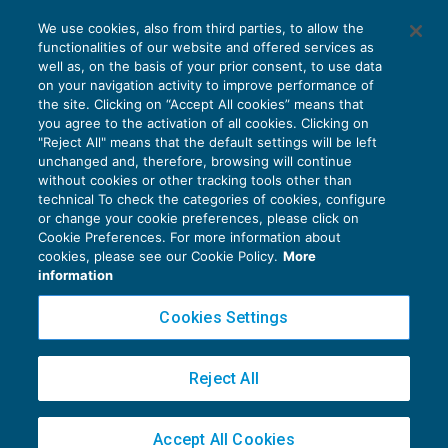
dell’
articolo 13, commi 1 e 3, D.P.R.
We use cookies, also from third parties, to allow the
633/1972 (4-
sexies
)
.
functionalities of our website and offered services as
well as, on the basis of your prior consent, to use data
on your navigation activity to improve performance of
Da quanto detto deriva che in seguito
the site. Clicking on “Accept All cookies” means that
you agree to the activation of all cookies. Clicking on
all’adesione al Gruppo Iva,
assumono rilevanza ai
"Reject All" means that the default settings will be left
fini dell’imposta sul valore aggiunto le cessioni
unchanged and, therefore, browsing will continue
without cookies or other tracking tools other than
di beni e/o prestazioni di servizi rese o ricevute
technical To check the categories of cookies, configure
or change your cookie preferences, please click on
tra una casa madre e una stabile
Cookie Preferences. For more information about
Privacy Policy
organizzazione
. Pertanto, in caso di adesione ad
cookies, please see our Cookie Policy.
More
Cookie Policy
information
un Gruppo Iva,
non
trova applicazione il principio
secondo cui la
stabile organizzazione
e
casa
Euroconference NEWS è una testata registrata al Tribunale di Milano Reg. n. 8556/2026
Cookies Settings
madre estera
costituiscono un solo ed
unico
Direttore responsabile Sandro Cerato
Copyright 2016 ©
Gruppo Euroconference S.p.A.
v2.32.2
soggetto passivo
(
circolare AdE 19/E/2018
).
Reject All
Piazza Luigi Einaudi, 10N01 - 20124 Milano - info@ecnews.it
Capitale Sociale € 300.000,00 i.v. C.F. P.IVA Iscrizione Registro Imprese di Milano
Accept All Cookies
02776120236
Nella
Scheda di studio
pubblicata su