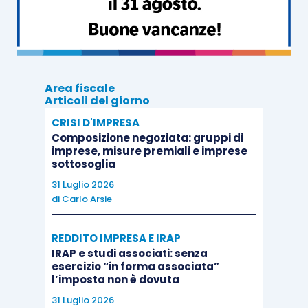
esportazioni e delle operazioni assimilate
registrate da tutti i partecipanti nell’anno solare o
nei dodici mesi precedenti alla costituzione del
Gruppo Iva. In considerazione della
peculiarità
Area fiscale
del meccanismo degli acquisti senza
Articoli del giorno
applicazione dell’imposta, la
circolare AdE
CRISI D'IMPRESA
19/E/2018
ha chiarito che è
ammessa la
Composizione negoziata: gruppi di
imprese, misure premiali e imprese
presentazione delle dichiarazioni d’intento
sottosoglia
anche da parte dei singoli partecipanti al
31 Luglio 2026
Gruppo
, che dovranno indicare nella citata
di
Carlo Arsie
dichiarazione di intento, unitamente al proprio
codice fiscale, il
numero di partita Iva del
REDDITO IMPRESA E IRAP
IRAP e studi associati: senza
Gruppo
.
esercizio “in forma associata”
l’imposta non è dovuta
L’Agenzia delle Entrate, con il
Principio di diritto
31 Luglio 2026