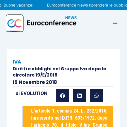
Vai
Buone vacanze!
Euroconference News riprenderà le pubblicazion
al
contenuto
IVA
Diritti e obblighi nel Gruppo Iva dopo la
circolare 19/E/2018
19 Novembre 2018
di
EVOLUTION
L’articolo 1, comma 24, L. 232/2016,
ha inserito nel D.P.R. 633/1972, dopo
l’articolo 70, il titolo V-bis Gruppo