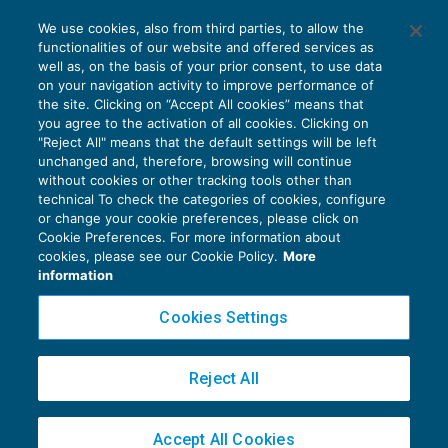
AI E DIGITALIZZAZIONE
We use cookies, also from third parties, to allow the
EU AI Act e studi professionali: le
functionalities of our website and offered services as
scadenze concrete
well as, on the basis of your prior consent, to use data
on your navigation activity to improve performance of
27 Luglio 2026
the site. Clicking on “Accept All cookies” means that
di
Diego Barberi
e
Stefano Dovier
you agree to the activation of all cookies. Clicking on
"Reject All" means that the default settings will be left
unchanged and, therefore, browsing will continue
without cookies or other tracking tools other than
technical To check the categories of cookies, configure
or change your cookie preferences, please click on
Cookie Preferences. For more information about
Privacy Policy
cookies, please see our Cookie Policy.
More
Cookie Policy
information
Euroconference NEWS è una testata registrata al Tribunale di Milano Reg. n. 8556/2026
Cookies Settings
Direttore responsabile Sandro Cerato
Copyright 2016 ©
Gruppo Euroconference S.p.A.
v2.32.4
Reject All
Piazza Luigi Einaudi, 10N01 - 20124 Milano - info@ecnews.it
Capitale Sociale € 300.000,00 i.v. C.F. P.IVA Iscrizione Registro Imprese di Milano
Accept All Cookies
02776120236