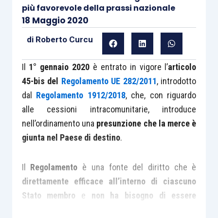
più favorevole della prassi nazionale
18 Maggio 2020
di
Roberto Curcu
Il
1° gennaio 2020
è entrato in vigore l’
articolo
45-bis del
Regolamento UE 282/2011
, introdotto
dal
Regolamento 1912/2018
, che, con riguardo
alle cessioni intracomunitarie, introduce
nell’ordinamento una
presunzione che la merce è
giunta nel Paese di destino
.
Il
Regolamento
è una fonte del diritto che è
direttamente efficace all’interno di ciascuno
Stato membro
e
non ha bisogno di essere
recepita
; il Consiglio europeo ha utilizzato tale