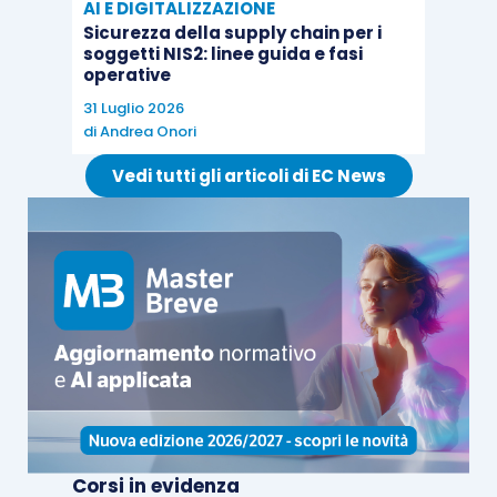
spedizione
.
AI E DIGITALIZZAZIONE
Sicurezza della supply chain per i
soggetti NIS2: linee guida e fasi
Il dubbio che era sorto in sede comunitaria era
di
operative
chi dovesse essere la firma sulla CMR
: la
31 Luglio 2026
di
Andrea Onori
risposta era abbastanza scontata (solo dal
trasportatore
), posto che il documento fa fede
Vedi tutti gli articoli di EC News
se risulta rilasciato da una parte che è
indipendente dal cedente e dal cessionario
;
tuttavia, la prudenza non è mai troppa.
La
circolare 12/E/2020
ha il pregio di chiarire che
la CMR deve riportare solo la firma del
trasportatore.
Qualora, quindi, il cedente sia in possesso di una
CMR, dalla quale chiaramente risulti la
Corsi in evidenza
destinazione estera del cliente, firmata dal