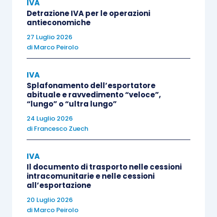
IVA
restrittive rispetto a quelle previste dal
Detrazione IVA per le operazioni
Regolamento
.
antieconomiche
27 Luglio 2026
Questi concetti sono stati ripresi dalla Agenzia
di
Marco Peirolo
delle Entrate con la
circolare 12/E/2020
, con la
IVA
quale è stato chiarito che
continua a trova
Splafonamento dell’esportatore
applicazione la prassi nazionale
, fermo
abituale e ravvedimento “veloce”,
restando che, in tale
caso, l’idoneità dei
“lungo” o “ultra lungo”
documenti prodotti resta soggetta alla
24 Luglio 2026
di
Francesco Zuech
valutazione del verificatore
.
IVA
La prassi nazionale, quindi, sarà per forza
Il documento di trasporto nelle cessioni
applicabile nel caso di
trasporti eseguiti coi
intracomunitarie e nelle cessioni
all’esportazione
mezzi propri
ed in molti casi di
trasporti eseguiti
20 Luglio 2026
con trasportatore incaricato dal cessionario
.
di
Marco Peirolo