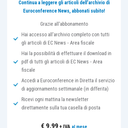
Continua a leggere gli articoli dell’archivio di
strumento legislativo proprio per cercare di
Euroconference News, abbonati subito!
risolvere il problema presente in alcuni Stati
europei, cioè quello della mancanza di una
Grazie all'abbonamento
normativa che prevede in modo chiaro
quali sono
Hai accesso all'archivio completo con tutti
le prove che il contribuente deve fornire
per
gli articoli di EC News - Area fiscale
dimostrare che la merce ceduta è arrivata in altro
Stato dell’Unione e godere del
regime di
Hai la possibilità di effettuare il download in
esenzione
(da noi chiamato “
non imponibilità
”)
pdf di tutti gli articoli di EC News - Area
sulla
cessione intracomunitaria
.
fiscale
Accedi a Euroconference in Diretta il servizio
Il
Regolamento
introduce una presunzione a
di aggiornamento settimanale (in differita)
favore dei contribuenti che costituisce un “
porto
Ricevi ogni mattina la newsletter
sicuro
”, soprattutto per quelli residenti in Stati
direttamente sulla tua casella di posta
dove, in mancanza di una
normativa nazionale
chiara
, le richieste del
verificatore
passano
€
9,99
+ IVA
al mese