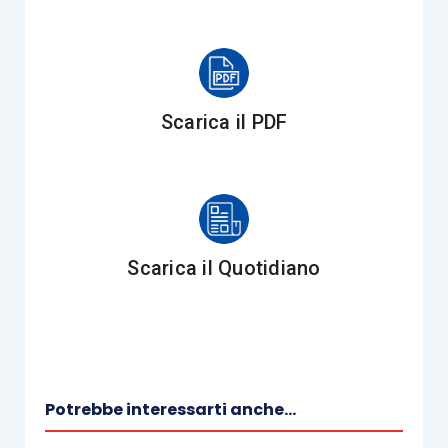
emessagli dal trasportatore, polizza assicurativa
della merce, ecc.).
Proprio perché il Regolamento copre nei fatti
Scarica il PDF
solo le cessioni comunitarie che avvengono con
trasporto curato da un
vettore incaricato dal
cedente
, la Commissione Europea ha fin da subito
chiarito
che il contribuente può provare in altro
modo, “
con soddisfazione delle autorità
Scarica il Quotidiano
competenti
” che il trasporto è stato eseguito
, ed
ha altresì chiarito che continuano a trovare
applicazione le modalità previste dagli Stati per
provare l’uscita della merce in vigore prima del
Regolamento, e che gli Stati membri possono
Potrebbe interessarti anche...
stabilire delle
condizioni di prova meno