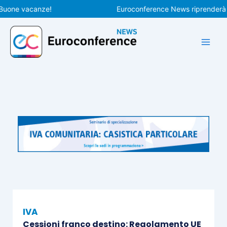
Vai
ne vacanze!
Euroconference News riprenderà le pub
al
contenuto
IVA
Cessioni franco destino: Regolamento UE