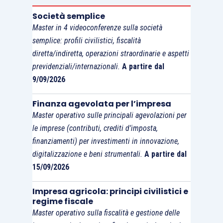
trasportatore,
per integrare la prova del
Società semplice
Regolamento gli è sufficiente entrare in
Master in 4 videoconferenze sulla società
possesso di un ulteriore documento, che
semplice: profili civilistici, fiscalità
diretta/indiretta, operazioni straordinarie e aspetti
potrebbe essere la fattura dello spedizioniere
previdenziali/internazionali.
A partire dal
(cioè del soggetto che organizza il trasporto
9/09/2026
diverso da quello che materialmente lo cura e
che ha firmato la CMR)
o la contabile bancaria
Finanza agevolata per l’impresa
dalla quale risulta il pagamento del trasporto.
Master operativo sulle principali agevolazioni per
le imprese (contributi, crediti d’imposta,
finanziamenti) per investimenti in innovazione,
Per il legislatore europeo, in sostanza, sarebbe
digitalizzazione e beni strumentali.
A partire dal
troppo anomalo che uno spedizioniere ed un
15/09/2026
trasportatore incaricati da quest’ultimo
rilascino contemporaneamente dichiarazioni
Impresa agricola: principi civilistici e
false
, così come anomalo sarebbe che un
regime fiscale
Master operativo sulla fiscalità e gestione delle
soggetto paghi ad un trasportatore la fattura