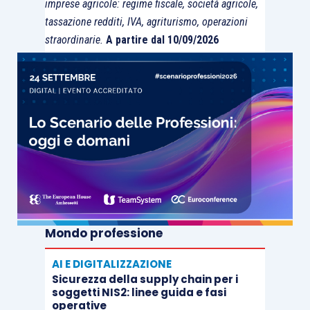
imprese agricole: regime fiscale, società agricole,
per un trasporto
(all’estero)
mai eseguito
.
tassazione redditi, IVA, agriturismo, operazioni
straordinarie.
A partire dal 10/09/2026
Considerato, quindi, che
il Regolamento non
prevede la firma del cessionario su alcun
documento
, viene sicuramente
agevolata
l’operatività, rispetto alla prassi nazionale che
invece la richiede
, per quei casi in cui il
trasportatore, per fornire al proprio committente
il documento di ricezione della merce firmato dal
cliente, deve
istruire apposite procedure
amministrative
, che spesso sono
oggetto di
fatturazione di importi supplementari
.
Mondo professione
AI E DIGITALIZZAZIONE
Sicurezza della supply chain per i
soggetti NIS2: linee guida e fasi
operative