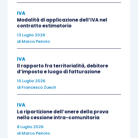
Ma nel caso di
trasporto eseguito da un
IVA
trasportatore incaricato dal cedente
, siamo
Modalità di applicazione dell’IVA nel
contratto estimatorio
sicuri che la prassi nazionale sia meno restrittiva
13 Luglio 2026
del Regolamento?
di
Marco Peirolo
Fermo restando che documenti quali i
modelli
IVA
Intrastat
, le
fatture di vendita
, i
contratti
e le
Il rapporto fra territorialità, debitore
d’imposta e luogo di fatturazione
dimostrazioni degli incassi sono legati alla
10 Luglio 2026
ordinaria contabilità
e devono sempre essere
di
Francesco Zuech
conservati,
la prassi nazionale richiede un
documento di trasporto
(in genere lettera di
IVA
vettura internazionale o CMR) firmato dal
La ripartizione dell’onere della prova
nella cessione intra-comunitaria
trasportatore per presa in consegna della merce,
ed una dichiarazione di ricezione della stessa
8 Luglio 2026
di
Marco Peirolo
da parte del cliente
.