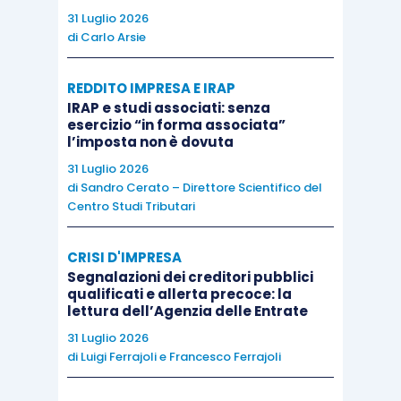
certezza la
riconducibilità al cessionario della
31 Luglio 2026
di
Carlo Arsie
firma apposta sul documento
.
REDDITO IMPRESA E IRAP
Per quanto riguarda le cessioni con trasportatore
IRAP e studi associati: senza
incaricato dal cedente, invece,
il Regolamento
esercizio “in forma associata”
l’imposta non è dovuta
non prevede come obbligatoria la dichiarazione
31 Luglio 2026
di ricezione della merce
, ma solo la presenza di
di
Sandro Cerato – Direttore Scientifico del
due documenti, rilasciati da parte di due soggetti
Centro Studi Tributari
indipendenti dal cedente, dal cessionario e tra di
loro, di cui almeno uno deve essere relativo al
CRISI D'IMPRESA
trasporto. Tra i documenti relativi al trasporto
Segnalazioni dei creditori pubblici
qualificati e allerta precoce: la
sono citati la
fattura dello spedizioniere
e la
lettura dell’Agenzia delle Entrate
CMR firmata
, mentre tra gli altri documenti
31 Luglio 2026
troviamo ad esempio i
documenti bancari
di
Luigi Ferrajoli
e
Francesco Ferrajoli
attestanti il pagamento del trasporto o della