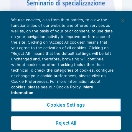
di recupero di cui all’
articolo 3, comma 1, lett. c,
d
ed
f, D.P.R. 380/2001
e ceduti dalle imprese
che hanno effettuato detti interventi) della
We use cookies, also from third parties, to allow the
functionalities of our website and offered services as
tabella A
,
parte III, allegata al D.P.R. 633/1972
.
well as, on the basis of your prior consent, to use data
on your navigation activity to improve performance of
the site. Clicking on “Accept All cookies” means that
you agree to the activation of all cookies. Clicking on
"Reject All" means that the default settings will be left
unchanged and, therefore, browsing will continue
without cookies or other tracking tools other than
technical To check the categories of cookies, configure
or change your cookie preferences, please click on
Cookie Preferences. For more information about
Privacy Policy
cookies, please see our Cookie Policy.
More
Cookie Policy
information
Euroconference NEWS è una testata registrata al Tribunale di Milano Reg. n. 8556/2026
Cookies Settings
Direttore responsabile Sandro Cerato
Copyright 2016 ©
Gruppo Euroconference S.p.A.
v2.32.4
Reject All
Piazza Luigi Einaudi, 10N01 - 20124 Milano - info@ecnews.it