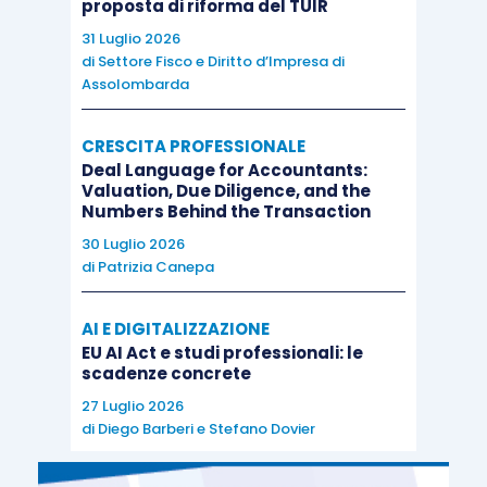
proposta di riforma del TUIR
alla luce dei chiarimenti forniti dall’Agenzia delle
31 Luglio 2026
Entrate con la
risoluzione 119/E/2005
, sarebbe
di
Settore Fisco e Diritto d’Impresa di
inoltre possibile ritenere applicabile l’Iva nella
Assolombarda
misura del 4% sui canoni di
leasing
relativi ad
immobili abitativi
nel caso di sussistenza dei
CRESCITA PROFESSIONALE
Deal Language for Accountants:
requisiti “prima casa” in capo all’utilizzatore
.
Valuation, Due Diligence, and the
Numbers Behind the Transaction
Nel caso di
leasing
strumentale, invece, l’aliquota
30 Luglio 2026
di
Patrizia Canepa
Iva sui canoni sarà sempre quella ordinaria, salvo
le particolari ipotesi al 10% di cui ai
numeri 127-
AI E DIGITALIZZAZIONE
undecies
(cessioni, effettuate
da imprese
EU AI Act e studi professionali: le
costruttrici
, di fabbricati, diverse dalle case di
scadenze concrete
abitazione, ancorché non ultimati, aventi le
27 Luglio 2026
caratteristiche “Tupini”
) e
127-quinquiesdecies
di
Diego Barberi
e
Stefano Dovier
(fabbricati sui quali sono stati eseguiti interventi