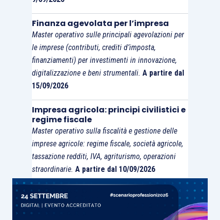
comma 1, lett. c),
d)
ed
f), D.P.R. 380/2001
.
Finanza agevolata per l’impresa
Va inoltre ricordato che l’opzione per l’Iva sui
Master operativo sulle principali agevolazioni per
canoni di
leasing
immobiliare
potrà essere
le imprese (contributi, crediti d’imposta,
sempre esercitata
da qualsiasi concedente
finanziamenti) per investimenti in innovazione,
soggetto passivo Iva (indipendentemente dalla
digitalizzazione e beni strumentali.
A partire dal
15/09/2026
costruzione dell’immobile o dall’effettuazione
sullo stesso di lavori “pesanti”) nel caso dei c.d.
Impresa agricola: principi civilistici e
“alloggi sociali”
di cui al D.M. 22/04/2008.
regime fiscale
Master operativo sulla fiscalità e gestione delle
imprese agricole: regime fiscale, società agricole,
In caso di opzione per l’Iva sui canoni di
leasing
tassazione redditi, IVA, agriturismo, operazioni
immobiliare occorre infine
individuare le
straordinarie.
A partire dal 10/09/2026
aliquote Iva
applicabili. Al riguardo va ricordato
che, in base a quanto previsto dall’
articolo 16,
comma 3, D.P.R. 633/1972
, “
(…) per le prestazioni
di servizi dipendenti da (…) contratti di locazione