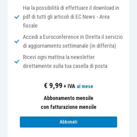
Hai la possibilità di effettuare il download in
sul piano patrimoniale, in quanto
pdf di tutti gli articoli di EC News - Area
l’immobile detenuto in
leasing
non è
fiscale
aggredibile da parte di eventuali
creditori
, dal momento che non è di
Accedi a Euroconference in Diretta il servizio
proprietà dell’utilizzatore;
di aggiornamento settimanale (in differita)
sul piano tributario, in quanto – ai fini delle
Ricevi ogni mattina la newsletter
imposte sui redditi – consente la
direttamente sulla tua casella di posta
deduzione del costo dell’investimento
immobiliare in un
minor periodo di tempo
€
9,99
+ IVA
al mese
rispetto all’ammortamento
(
articolo 102,
comma 7, Tuir
). Inoltre, il
leasing
Abbonamento mensile
immobiliare rappresenta, per i
liberi
con fatturazione mensile
professionisti
,
l’unico strumento
Abbonati
contrattuale che consente di portare in
deduzione dal reddito di lavoro