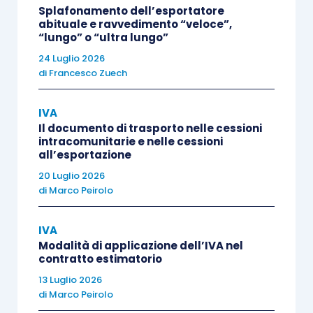
Splafonamento dell’esportatore
l’utilizzatore ha diritto di acquistare la proprietà
del
abituale e ravvedimento “veloce”,
bene ad un prezzo prestabilito ovvero, in caso di
“lungo” o “ultra lungo”
mancato esercizio del diritto, l’obbligo di restituirlo
24 Luglio 2026
di
Francesco Zuech
(…)
”.
IVA
Sotto il profilo Iva, e, in particolare, da un punto di
Il documento di trasporto nelle cessioni
vista oggettivo, i
canoni di
leasing
sono
intracomunitarie e nelle cessioni
all’esportazione
qualificabili come
prestazioni di servizi
ai sensi
20 Luglio 2026
dell’
articolo 3, comma 2, D.P.R. 633/1972
;
di
Marco Peirolo
pertanto, relativamente al momento impositivo
Iva, tali prestazioni
si considerano effettuate al
IVA
momento del pagamento
del corrispettivo, fermo
Modalità di applicazione dell’IVA nel
restando che, se anteriormente al pagamento
contratto estimatorio
viene emessa fattura o pagato in parte il
13 Luglio 2026
di
Marco Peirolo
corrispettivo, l’operazione si intenderà effettuata,