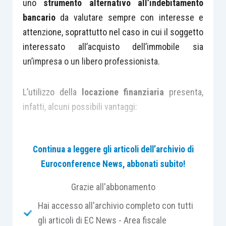
uno
strumento alternativo all’indebitamento
bancario
da valutare sempre con interesse e
attenzione, soprattutto nel caso in cui il soggetto
interessato all’acquisto dell’immobile sia
un’impresa o un libero professionista.
L’utilizzo della
locazione finanziaria
presenta,
infatti, alcuni possibili vantaggi:
sul
piano finanziario
, laddove si riesca ad
Continua a leggere gli articoli dell’archivio di
accedere all’investimento con un
minore
Euroconference News, abbonati subito!
esborso finanziario iniziale
a titolo di
maxi-canone iniziale rispetto all’apporto di
Grazie all'abbonamento
capitale proprio mediamente richiesto
Hai accesso all'archivio completo con tutti
dalla banca per la stipula di un mutuo
gli articoli di EC News - Area fiscale
ipotecario;