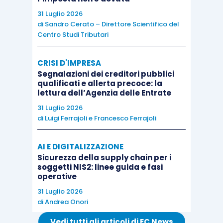
31 Luglio 2026
di
Sandro Cerato – Direttore Scientifico del
Diversamente, gli importi versati dall’utilizzatore
Centro Studi Tributari
a titolo di riscatto
finale del bene sono
soggetti
alle regole Iva per le cessioni di immobili
.
CRISI D'IMPRESA
Segnalazioni dei creditori pubblici
qualificati e allerta precoce: la
Dunque, relativamente ai
fabbricati abitativi
lettura dell’Agenzia delle Entrate
(immobili classificati/classificabili nella categoria
31 Luglio 2026
catastale A, con esclusione di A/10)
concessi in
di
Luigi Ferrajoli
e
Francesco Ferrajoli
leasing
, i relativi canoni saranno
esenti da Iva
ai
sensi dell’
articolo 10, c. 1, n. 8), D.P.R. 633/1972
,
AI E DIGITALIZZAZIONE
salvo che
l’impresa concedente
non assuma la
Sicurezza della supply chain per i
soggetti NIS2: linee guida e fasi
qualifica di “costruttore” o di “ristrutturatore”
operative
dell’immobile concesso in
leasing
immobiliare
31 Luglio 2026
(avendo, ad esempio, costruito o realizzato
di
Andrea Onori
sull’immobile uno degli interventi edilizi “pesanti”
Vedi tutti gli articoli di EC News