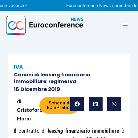
Vai
vacanze!
Euroconference News riprenderà le pubbl
al
contenuto
IVA
Canoni di leasing finanziario
immobiliare: regime Iva
16 Dicembre 2019
di
Scheda di
ECinPratica
Cristoforo
Florio
Il contratto di
leasing
finanziario immobiliare
è