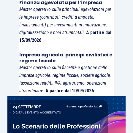
Finanza agevolata per l’impresa
di generare reddito a partire dalle donazioni e dalle
Master operativo sulle principali agevolazioni per
dotazioni così raccolte, ma anche un’
attività
le imprese (contributi, crediti d’imposta,
finanziamenti) per investimenti in innovazione,
direttamente connessa alla raccolta di queste
digitalizzazione e beni strumentali.
A partire dal
ultime
, e, pertanto, costituisce unicamente il
15/09/2026
prolungamento diretto di tale attività non
economica
. Di conseguenza, l’Iva assolta a monte
Impresa agricola: principi civilistici e
relativa alle spese inerenti a tale investimento
non
regime fiscale
Master operativo sulla fiscalità e gestione delle
può essere detraibile
”.
imprese agricole: regime fiscale, società agricole,
tassazione redditi, IVA, agriturismo, operazioni
La detrazione non può essere giustificata
straordinarie.
A partire dal 10/09/2026
nemmeno in base al requisito del “
nesso diretto
ed immediato
”, in quanto i costi di gestione del
fondo di dotazione
non sono incorporati
nel
prezzo di specifiche operazioni attive effettuate
dall’università e non può essere nemmeno