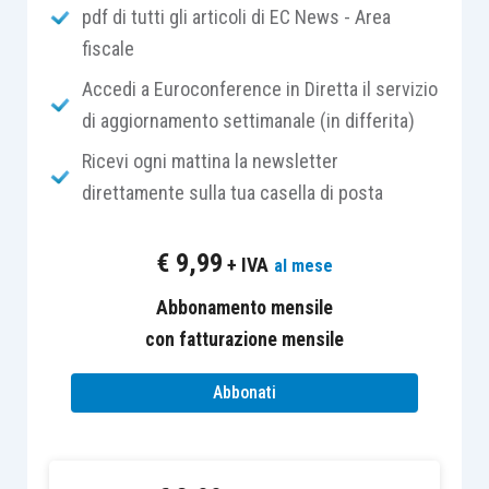
pdf di tutti gli articoli di EC News - Area
La controversia è sorta in merito alla
detraibilità
fiscale
dell’Iva relativa ai compensi di gestione del
fondo
, negata dalle Autorità fiscali inglesi in
Accedi a Euroconference in Diretta il servizio
quanto riferibile esclusivamente all’attività di
di aggiornamento settimanale (in differita)
investimento delle risorse finanziare oggetto di
Ricevi ogni mattina la newsletter
donazione.
direttamente sulla tua casella di posta
Ad ulteriore fondamento dell’indetraibilità, le
€
9,99
+ IVA
al mese
Autorità fiscali hanno sostenuto che i
compensi
in questione
non costituiscono un elemento del
Abbonamento mensile
prezzo
della fornitura di beni e servizi soggetta
con fatturazione mensile
ad imposta, siccome i redditi generati dal fondo
Abbonati
finanziano
soltanto in parte l’attività economica
svolta dall’Università
, cioè quella di
ricerca
ai
fini commerciali, di
vendita di pubblicazioni
, di