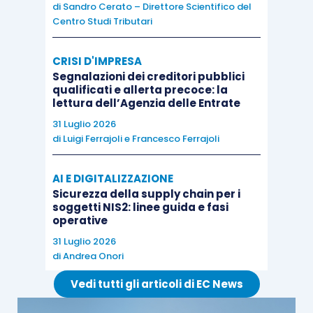
di
Sandro Cerato – Direttore Scientifico del
attività economiche.
Centro Studi Tributari
Per risolvere la questione, i giudici dell’Unione
CRISI D'IMPRESA
hanno ritenuto necessario, anzitutto, verificare
Segnalazioni dei creditori pubblici
qualificati e allerta precoce: la
se la raccolta delle donazioni e il loro
lettura dell’Agenzia delle Entrate
investimento costituisca un’attività economica ai
31 Luglio 2026
sensi dell’
articolo 9 Direttiva n. 2006/112/CE.
di
Luigi Ferrajoli
e
Francesco Ferrajoli
Secondo la Corte, “
nell’ambito della raccolta e del
AI E DIGITALIZZAZIONE
Sicurezza della supply chain per i
ricevimento di donazioni e di dotazioni, l’università
soggetti NIS2: linee guida e fasi
di Cambridge
non agisce in qualità di soggetto
operative
passivo
. Infatti, per essere considerato un soggetto
31 Luglio 2026
di
Andrea Onori
passivo, una persona deve esercitare attività
economiche, vale a dire
attività effettuate a titolo
Vedi tutti gli articoli di EC News
oneroso
. Orbene, poiché le donazioni e le dotazioni,