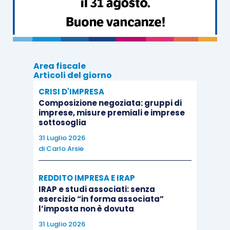
beni/servizi facciano parte delle
spese
generali del soggetto passivo
e, in
quanto tali, siano
elementi costitutivi del
prezzo
delle operazioni a valle. Spese di
tal genere, infatti, presentano un “nesso
Area fiscale
Articoli del giorno
diretto ed immediato” con il complesso
delle attività economiche del soggetto
CRISI D'IMPRESA
Composizione negoziata: gruppi di
passivo.
imprese, misure premiali e imprese
sottosoglia
Nell’uno o nell’altro caso,
l’esistenza del “nesso
31 Luglio 2026
di
Carlo Arsie
diretto e immediato”
, indispensabile per
l’esercizio della detrazione, presuppone che il
REDDITO IMPRESA E IRAP
costo dei beni/servizi sia incorporato,
IRAP e studi associati: senza
rispettivamente, nel prezzo delle operazioni a
esercizio “in forma associata”
l’imposta non è dovuta
valle o nel prezzo dei beni/servizi forniti dal
soggetto passivo nel contesto delle proprie
31 Luglio 2026