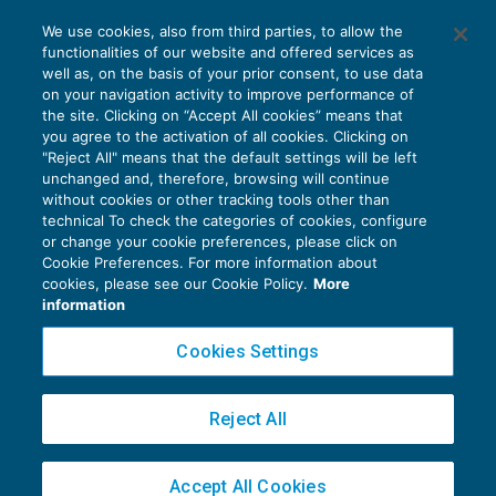
We use cookies, also from third parties, to allow the
functionalities of our website and offered services as
well as, on the basis of your prior consent, to use data
on your navigation activity to improve performance of
the site. Clicking on “Accept All cookies” means that
you agree to the activation of all cookies. Clicking on
"Reject All" means that the default settings will be left
unchanged and, therefore, browsing will continue
without cookies or other tracking tools other than
technical To check the categories of cookies, configure
or change your cookie preferences, please click on
Cookie Preferences. For more information about
Privacy Policy
cookies, please see our Cookie Policy.
More
Cookie Policy
information
Euroconference NEWS è una testata registrata al Tribunale di Milano Reg. n. 8556/2026
Cookies Settings
Direttore responsabile Sandro Cerato
Copyright 2016 ©
Gruppo Euroconference S.p.A.
v2.32.2
Reject All
Piazza Luigi Einaudi, 10N01 - 20124 Milano - info@ecnews.it
Capitale Sociale € 300.000,00 i.v. C.F. P.IVA Iscrizione Registro Imprese di Milano
Accept All Cookies
02776120236