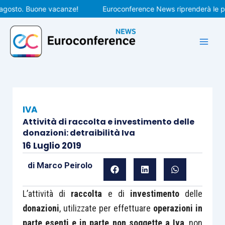
Vai
sto. Buone vacanze!
Euroconference News riprenderà le pubbli
al
contenuto
IVA
Attività di raccolta e investimento delle
donazioni: detraibilità Iva
16 Luglio 2019
di
Marco Peirolo
L’attività di
raccolta
e di
investimento
delle
donazioni
, utilizzate per effettuare
operazioni in
parte esenti e in parte non soggette a Iva
, non