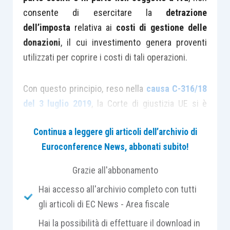
consente di esercitare la
detrazione
dell’imposta
relativa ai
costi di gestione delle
donazioni
, il cui investimento genera proventi
utilizzati per coprire i costi di tali operazioni.
Con questo principio, reso nella
causa C-316/18
del 3 luglio 2019
, la Corte di giustizia UE si è
pronunciata sulla portata del
diritto di detrazione
Continua a leggere gli articoli dell’archivio di
dell’Iva
.
Euroconference News, abbonati subito!
Il caso si riferisce all’università di Cambridge, le
Grazie all'abbonamento
cui attività sono finanziate da
donazioni raccolte
Hai accesso all'archivio completo con tutti
in un fondo di dotazione gestito da un soggetto
gli articoli di EC News - Area fiscale
terzo
.
Hai la possibilità di effettuare il download in