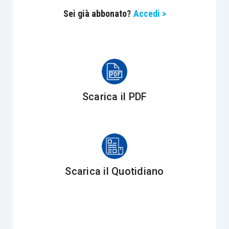
l’
occasionalità
nel senso inteso dalla norma una
Sei già abbonato?
Accedi >
volta trasposta all’interno del decreto
Iva
, dove la
soggettività
implica l’esercizio di un’attività
imprenditoriale e una pur minima
organizzazione
.
Ma ancora
più urgente
è il completamento del
percorso
normativo per
rendere
effettivamente
Scarica il PDF
operativo
il
regime speciale dell’iva
.
Infatti, lo stesso
comma 698
dell’
articolo 1 L.
145/2018
, con la lettera b), ha fatto rientrare i
tartufi
tra i prodotti agricoli nella
Tabella A, parte
Scarica il Quotidiano
I, D.P.R. 633/1972
(n.15-bis), nei limiti delle
quantità
standard
di produzione
determinate con
decreto del Ministero delle politiche agricole
alimentari, forestali e del turismo, emanato di