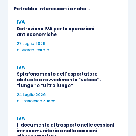
concerto con il Ministero dell’economia e delle
Potrebbe interessarti anche...
finanze,.
IVA
Detrazione IVA per le operazioni
La
conseguenza
immediata è che, per le
cessioni
antieconomiche
di tali prodotti, effettuate da parte di produttori
27 Luglio 2026
di
Marco Peirolo
agricoli, si renderebbe applicabile il
regime
speciale
di cui all’
articolo 34 D.P.R. 633/1972
.
IVA
Splafonamento dell’esportatore
Seppur a distanza di tempo, con il
decreto
abituale e ravvedimento “veloce”,
“lungo” o “ultra lungo”
interministeriale 08.01.2020
, sono stati
24 Luglio 2026
individuati i quantitativi
standard
entro cui il
di
Francesco Zuech
prodotto rientra nel limite necessario per poter
applicare il
regime speciale Iva agricolo
.
IVA
Il documento di trasporto nelle cessioni
intracomunitarie e nelle cessioni
Tuttavia,
nella realtà pratica tale decreto a oggi