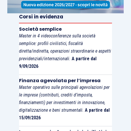
normativo, ricorrere alla disposizione di cui al
comma 11
dell’
articolo 34 D.P.R. 633/1972
e
Corsi in evidenza
optare
per l’applicazione dell’
Iva
secondo le
Società semplice
regole ordinarie
per tutta la produzione del
Master in 4 videoconferenze sulla società
tartufo,
a prescindere dal rispetto o meno del
semplice: profili civilistici, fiscalità
quantitativo
standard
individuato con il decreto
diretta/indiretta, operazioni straordinarie e aspetti
di gennaio
.
previdenziali/internazionali.
A partire dal
9/09/2026
A ben vedere, quindi, l’attesa per l’emanazione
Finanza agevolata per l’impresa
dell’
aliquota compensativa
può rappresentare
Master operativo sulle principali agevolazioni per
una
buona occasione per comprendere appieno i
le imprese (contributi, crediti d’imposta,
propri potenziali produttivi e varare corrette
finanziamenti) per investimenti in innovazione,
politiche fiscali
.
digitalizzazione e beni strumentali.
A partire dal
15/09/2026