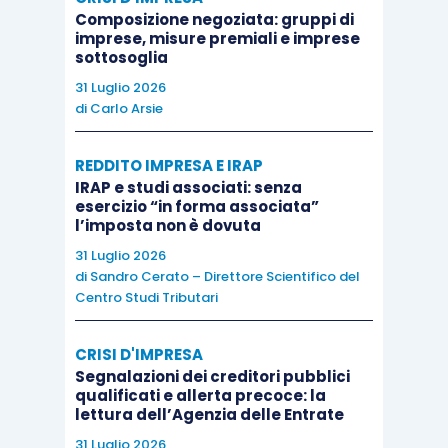
comportarsi in caso di
superamento
del fatidico
Composizione negoziata: gruppi di
quantitativo
standard
.
imprese, misure premiali e imprese
sottosoglia
31 Luglio 2026
Al di là delle
difficoltà operative
, il meccanismo
di
Carlo Arsie
previsto dal legislatore cozza con la
ratio
del
regime speciale Iva, che affonda le sue radici nel
REDDITO IMPRESA E IRAP
sistema comunitario, dove l’accesso al regime
IRAP e studi associati: senza
esercizio “in forma associata”
derogatorio non è mai legato alle quantità dei
l’imposta non è dovuta
prodotti ma alla natura intrinseca dei beni
. A
31 Luglio 2026
riprova di ciò, non si rinvengono, ad esempio,
di
Sandro Cerato – Direttore Scientifico del
limiti quantitativi per considerare l’uva quale bene
Centro Studi Tributari
rientrante nella prima parte della Tabella A,
semmai il discrimine viene fatto rispetto alla sua
CRISI D'IMPRESA
Segnalazioni dei creditori pubblici
successiva lavorazione.
qualificati e allerta precoce: la
lettura dell’Agenzia delle Entrate
Si consideri, poi, che nel
regime speciale
ex
31 Luglio 2026