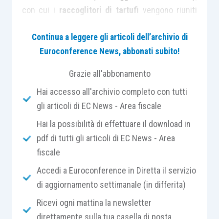
con cui i
raccoglitori di tartufi
vengono riuniti
insieme a quelli di prodotti selvatici non legnosi
Continua a leggere gli articoli dell’archivio di
quali funghi, bacche, frutta in guscio, arriva
a
Euroconference News, abbonati subito!
distanza
di più di un
decennio
dal primo
intervento
legislativo con cui si cercava di
Grazie all'abbonamento
sistematizzare un comparto che inizia ormai a
Hai accesso all'archivio completo con tutti
trovare sempre più spazio e rilievo da un punto di
gli articoli di EC News - Area fiscale
vista economico.
Hai la possibilità di effettuare il download in
pdf di tutti gli articoli di EC News - Area
Al contempo, non si può non evidenziare la
fiscale
difficoltà
di manovra del legislatore che si deve
confrontare con un settore, quello primario nel
Accedi a Euroconference in Diretta il servizio
suo insieme, fortemente recalcitrante alle novità.
di aggiornamento settimanale (in differita)
Ricevi ogni mattina la newsletter
L’introduzione del nuovo
articolo 34-
ter
nel
D.P.R.
direttamente sulla tua casella di posta