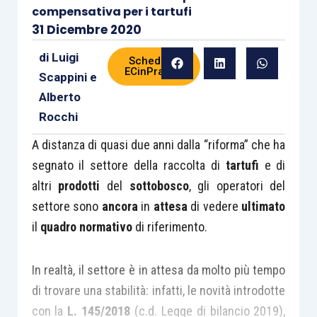
compensativa per i tartufi
31 Dicembre 2020
di
Luigi
Scheda di
ECinPratica
Scappini
e
Alberto
Rocchi
A distanza di quasi due anni dalla “riforma” che ha
segnato il settore della raccolta di
tartufi
e di
altri
prodotti
del
sottobosco
, gli operatori del
settore sono
ancora
in
attesa
di vedere
ultimato
il
quadro normativo
di riferimento.
In realtà, il settore è in attesa da molto più tempo
di trovare una stabilità: infatti, le novità introdotte
con la
L. 145/2018
(c.d. Legge di bilancio 2019),