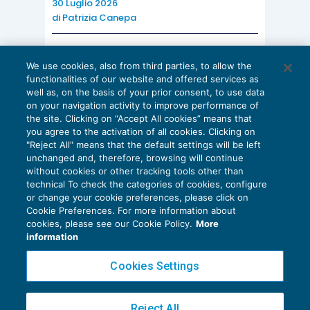
30 Luglio 2026
di
Patrizia Canepa
AI E DIGITALIZZAZIONE
We use cookies, also from third parties, to allow the
EU AI Act e studi professionali: le
functionalities of our website and offered services as
scadenze concrete
well as, on the basis of your prior consent, to use data
on your navigation activity to improve performance of
27 Luglio 2026
the site. Clicking on “Accept All cookies” means that
di
Diego Barberi
e
Stefano Dovier
you agree to the activation of all cookies. Clicking on
"Reject All" means that the default settings will be left
unchanged and, therefore, browsing will continue
without cookies or other tracking tools other than
technical To check the categories of cookies, configure
or change your cookie preferences, please click on
Cookie Preferences. For more information about
Privacy Policy
cookies, please see our Cookie Policy.
More
Cookie Policy
information
Euroconference NEWS è una testata registrata al Tribunale di Milano Reg. n. 8556/2026
Cookies Settings
Direttore responsabile Sandro Cerato
Copyright 2016 ©
Gruppo Euroconference S.p.A.
v2.32.2
Reject All