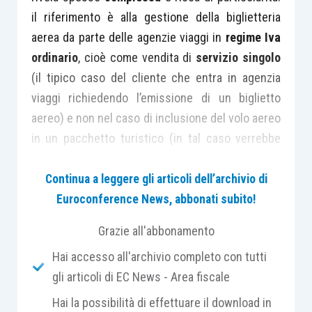
il riferimento è alla gestione della biglietteria
aerea da parte delle agenzie viaggi in
regime Iva
ordinario
, cioè come vendita di
servizio singolo
(il tipico caso del cliente che entra in agenzia
viaggi richiedendo l’emissione di un biglietto
aereo) e non nel caso di inclusione del volo aereo
in un pacchetto turistico (in tal caso verrebbe
applicato il regime Iva speciale 74-
ter
).
Continua a leggere gli articoli dell’archivio di
Euroconference News, abbonati subito!
Innanzitutto una premessa: le agenzie viaggi,
nella gestione della biglietteria aerea per voli di
Grazie all'abbonamento
linea (quei voli cioè organizzati da compagnie
Hai accesso all'archivio completo con tutti
aeree aderenti alla
IATA
, la principale
gli articoli di EC News - Area fiscale
associazione internazionale di compagnie aeree,
alla quale generalmente, salvo rare eccezioni, non
Hai la possibilità di effettuare il download in