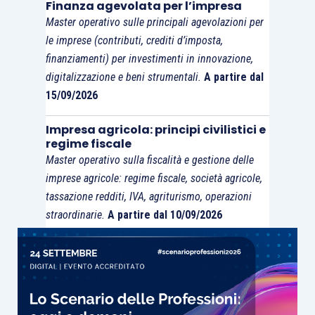
Finanza agevolata per l’impresa
cioè gli adempimenti relativi all’inversione
Master operativo sulle principali agevolazioni per
contabile (
reverse charge
oppure emissione di
le imprese (contributi, crediti d’imposta,
autofattura):
finanziamenti) per investimenti in innovazione,
digitalizzazione e beni strumentali.
A partire dal
15/09/2026
in caso di vettore comunitario
, la fattura
andrà
integrata
con inserimento di Iva al
Impresa agricola: principi civilistici e
10% (in caso di tratta interamente
regime fiscale
nazionale) o le causali di non imponibilità
Master operativo sulla fiscalità e gestione delle
imprese agricole: regime fiscale, società agricole,
Iva
articolo 9
(per il 38% del
tassazione redditi, IVA, agriturismo, operazioni
corrispettivo) e fuori campo Iva
articolo
straordinarie.
A partire dal 10/09/2026
7-
quater,
comma 1, lett. b
, (per il 62% del
corrispettivo) in caso di tratta
internazionale ma con partenza oppure
arrivo in Italia;
in caso di vettore extraUE
, dovrà essere