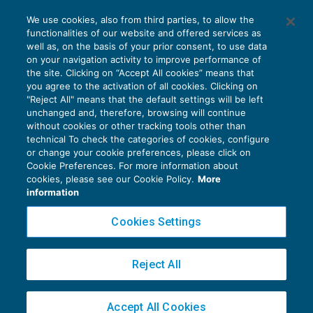
We use cookies, also from third parties, to allow the
functionalities of our website and offered services as
well as, on the basis of your prior consent, to use data
on your navigation activity to improve performance of
the site. Clicking on “Accept All cookies” means that
you agree to the activation of all cookies. Clicking on
"Reject All" means that the default settings will be left
unchanged and, therefore, browsing will continue
without cookies or other tracking tools other than
technical To check the categories of cookies, configure
or change your cookie preferences, please click on
Cookie Preferences. For more information about
Privacy Policy
cookies, please see our Cookie Policy.
More
Cookie Policy
information
Euroconference NEWS è una testata registrata al Tribunale di Milano Reg. n. 8556/2026
Cookies Settings
Direttore responsabile Sandro Cerato
Copyright 2016 ©
Gruppo Euroconference S.p.A.
v2.32.2
Reject All
Piazza Luigi Einaudi, 10N01 - 20124 Milano - info@ecnews.it
Capitale Sociale € 300.000,00 i.v. C.F. P.IVA Iscrizione Registro Imprese di Milano
Accept All Cookies
02776120236