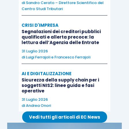
di
Sandro Cerato – Direttore Scientifico del
Centro Studi Tributari
CRISI D'IMPRESA
Non Imponibile Iva
Segnalazioni dei creditori pubblici
articolo 9 comma 1
qualificati e allerta precoce: la
lettura dell’Agenzia delle Entrate
n. 1
per il 38% del
31 Luglio 2026
corrispettivo
di
Luigi Ferrajoli
e
Francesco Ferrajoli
Voli internazionali
(partenza in Italia e
AI E DIGITALIZZAZIONE
Fuori Campo Iva
arrivo estero, o
Sicurezza della supply chain per i
articolo 7-
quater
soggetti NIS2: linee guida e fasi
viceversa)
operative
comma 1 lett. b)
31 Luglio 2026
per il 62% del
di
Andrea Onori
corrispettivo
Vedi tutti gli articoli di EC News