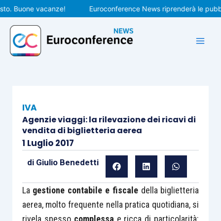
Vai
. Buone vacanze!
Euroconference News riprenderà le pubblicaz
al
contenuto
IVA
Agenzie viaggi: la rilevazione dei ricavi di
vendita di biglietteria aerea
1 Luglio 2017
di
Giulio Benedetti
La
gestione contabile e fiscale
della biglietteria
aerea, molto frequente nella pratica quotidiana, si
rivela spesso
complessa
e ricca di particolarità: