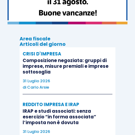
italiano (e quindi fuori campo Iva).
Da precisare che i trasporti effettuati da aerei
tra
due aeroporti nazionali
, anche se attraversano
Area fiscale
Articoli del giorno
spazi internazionali, sono interamente soggetti
ad Iva in Italia (con aliquota 10%).
CRISI D'IMPRESA
Composizione negoziata: gruppi di
imprese, misure premiali e imprese
Di conseguenza
questo il trattamento Iva del
sottosoglia
trasporto passeggeri a mezzo aereo
.
31 Luglio 2026
di
Carlo Arsie
Voli nazionali
REDDITO IMPRESA E IRAP
(partenza ed arrivo
IRAP e studi associati: senza
esercizio “in forma associata”
in Italia)
Imponibili IVA 10%
l’imposta non è dovuta
31 Luglio 2026