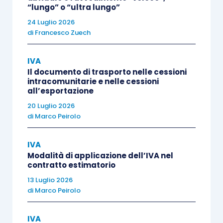
“lungo” o “ultra lungo”
intermediazione addebitata al cliente, ed
eventualmente ricevere una commissione
24 Luglio 2026
di
Francesco Zuech
dall’agenzia viaggi che agisce come
consolidatore.
IVA
Il documento di trasporto nelle cessioni
intracomunitarie e nelle cessioni
Per l’acquisto e successiva rivendita di
all’esportazione
biglietteria aerea le norme di riferimento sono gli
20 Luglio 2026
articolo 7-
quater
, comma 1, lettera b),
e
di
Marco Peirolo
l’
articolo 9 del D.P.R. 633/1972
: sono tassati, ai
fini Iva, in Italia i trasporti di passeggeri che si
IVA
eseguono
integralmente sul territorio nazionale
,
Modalità di applicazione dell’IVA nel
contratto estimatorio
mentre i
trasporti internazionali
risultano
13 Luglio 2026
rilevanti in Italia solo per la parte effettuata sul
di
Marco Peirolo
territorio nazionale.
IVA