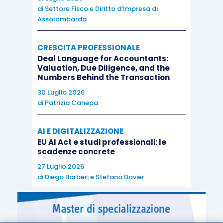
di
Settore Fisco e Diritto d’Impresa di
compilazione e presentazione del modello
Assolombarda
intrastat (così come i servizi speciali di cui agli
articolo 7-
quater
e
7-
quinquies
).
CRESCITA PROFESSIONALE
Deal Language for Accountants:
Valuation, Due Diligence, and the
Numbers Behind the Transaction
30 Luglio 2026
di
Patrizia Canepa
AI E DIGITALIZZAZIONE
EU AI Act e studi professionali: le
scadenze concrete
27 Luglio 2026
di
Diego Barberi
e
Stefano Dovier