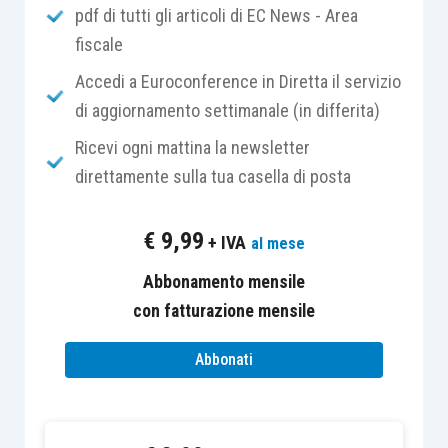
aderiscono le compagnie
low-cost
), possono
pdf di tutti gli articoli di EC News - Area
essere dotate di licenza IATA (e quindi effettuare
fiscale
la prenotazione diretta dei voli aerei di linea
Accedi a Euroconference in Diretta il servizio
attraverso l’apposito canale di pagamento
di aggiornamento settimanale (in differita)
denominato
BSP
–
Billing and Settlement Plan
)
Ricevi ogni mattina la newsletter
oppure, per le agenzie viaggi non dotate di
direttamente sulla tua casella di posta
licenza IATA, possono affidarsi ai cosiddetti
“
consolidatori
” cioè le agenzie viaggi dotate di
€
9,99
+ IVA
al mese
licenza IATA che effettuano le prenotazioni dei
voli di linea per conto terzi.
Abbonamento mensile
con fatturazione mensile
Di conseguenza, le agenzie viaggi se
dotate di
Abbonati
licenza IATA
possono emettere documento
fiscale di vendita per
l’intero corrispettivo
percepito dal cliente (volo aereo + eventuale