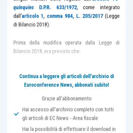
quinquies
D.P.R. 633/1972
, come integrato
dall’
articolo 1, comma 984, L. 205/2017
(Legge
di Bilancio 2018).
Prima della modifica operata dalla Legge di
Bilancio 2018, era previsto che:
le cessioni di beni e le prestazioni di
Continua a leggere gli articoli dell’archivio di
servizi
effettuate tra i partecipanti
del
Euroconference News, abbonati subito!
gruppo non sono considerate cessioni di
beni e prestazioni di servizi rilevanti ai fini
Grazie all'abbonamento
dell’applicazione dell’Iva;
Hai accesso all'archivio completo con tutti
le operazioni effettuate da un soggetto
gli articoli di EC News - Area fiscale
passivo membro del Gruppo Iva
nei
Hai la possibilità di effettuare il download in
confronti di un soggetto estraneo
si