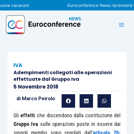
Vai
e vacanze!
Euroconference News riprenderà le pub
al
contenuto
IVA
Adempimenti collegati alle operazioni
effettuate dal Gruppo Iva
5 Novembre 2018
di
Marco Peirolo
Gli
effetti
che discendono dalla costituzione del
Gruppo Iva
sulle operazioni poste in essere dai
singoli membri sono regolati dall’
articolo 70-