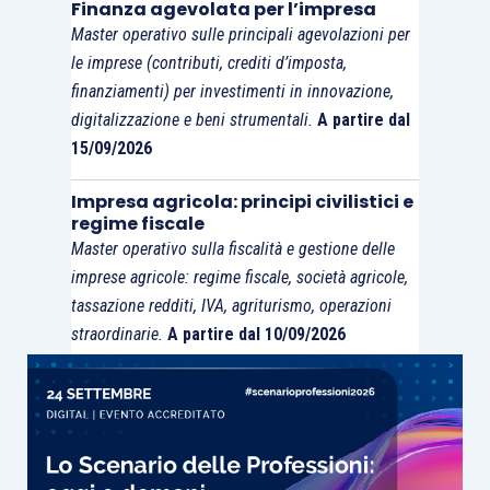
Finanza agevolata per l’impresa
utilizzato in compensazione
, ai sensi
Master operativo sulle principali agevolazioni per
dell’
articolo 17 DLgs. 241/1997
, con i
le imprese (contributi, crediti d’imposta,
debiti relativi ad altre imposte e contributi
finanziamenti) per investimenti in innovazione,
dei partecipanti.
digitalizzazione e beni strumentali.
A partire dal
15/09/2026
Tenuto conto che la documentazione delle
operazione e la loro registrazione spetta al
Impresa agricola: principi civilistici e
regime fiscale
rappresentante di gruppo o ai singoli membri, la
Master operativo sulla fiscalità e gestione delle
circolare AdE 19/E/2018
(Cap. 4, § 2) ha
imprese agricole: regime fiscale, società agricole,
precisato che è
rimessa agli interessati
la
tassazione redditi, IVA, agriturismo, operazioni
scelta
di individuare il soggetto che deve farsi
straordinarie.
A partire dal 10/09/2026
carico dell’osservanza dei predetti obblighi,
secondo i
modelli organizzativi ritenuti più
adeguati
, accentrando gli adempimenti in capo al
rappresentante del gruppo, oppure
demandandone l’esecuzione a ciascun