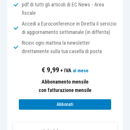
pdf di tutti gli articoli di EC News - Area
considerano effettuate dal Gruppo Iva;
fiscale
le operazioni effettuate nei confronti di
un soggetto partecipante a un Gruppo Iva
Accedi a Euroconference in Diretta il servizio
da un soggetto che non ne fa parte
si
di aggiornamento settimanale (in differita)
considerano effettuate nei confronti del
Ricevi ogni mattina la newsletter
Gruppo Iva.
direttamente sulla tua casella di posta
La Corte di giustizia, nella sentenza di cui alla
€
9,99
+ IVA
al mese
causa C-7/13 del 17 settembre 2014
(
Skandia
America
) ha esaminato il regime Iva dei
rapporti
Abbonamento mensile
tra casa madre e stabile organizzazione
con fatturazione mensile
appartenente ad un Gruppo Iva
, affermando che
Abbonati
il principio dell’unitarietà giuridica della stabile
organizzazione rispetto alla casa madre,
consacrato dalla sentenza
FCE Bank
(causa C-