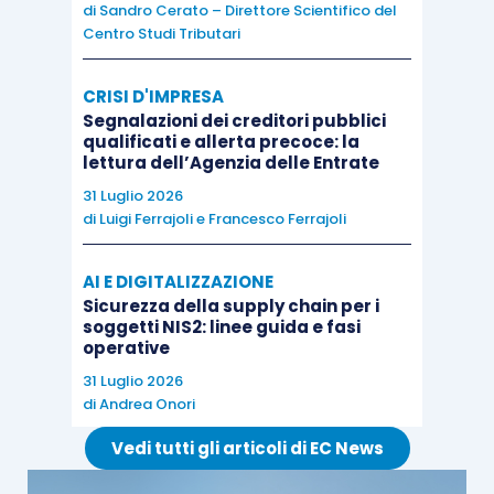
di
Sandro Cerato – Direttore Scientifico del
Centro Studi Tributari
Le
operazioni effettuate tra i soggetti
partecipanti al Gruppo Iva
non sono considerate
CRISI D'IMPRESA
cessioni di beni e prestazioni di servizi ai sensi
Segnalazioni dei creditori pubblici
degli
articoli 2
e
3 D.P.R. 633/1972
, ma resta
qualificati e allerta precoce: la
lettura dell’Agenzia delle Entrate
fermo l’obbligo di rilevare tali operazioni
nell’ambito delle
scritture contabili
di cui al
31 Luglio 2026
di
Luigi Ferrajoli
e
Francesco Ferrajoli
D.P.R. 600/1973
, diverse dai registri Iva. Le
imprese in contabilità semplificata
sono tenute
AI E DIGITALIZZAZIONE
a rilevare tali operazioni con idonea
Sicurezza della supply chain per i
documentazione emessa nel rispetto del loro
soggetti NIS2: linee guida e fasi
operative
ordine cronologico riportando tutti gli elementi
31 Luglio 2026
utili ad identificarle.
di
Andrea Onori
Vedi tutti gli articoli di EC News
L’
articolo 4 D.M. 06.04.2018
definisce, invece, gli
adempimenti
collegati alle operazioni effettuate