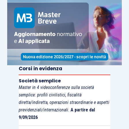
in applicazione del nuovo regime, stabilendo che:
il rappresentante di gruppo o i
partecipanti effettuano le
annotazioni nei
registri Iva anche mediante appositi
registri sezionali
;
il rappresentante di gruppo effettua le
liquidazioni periodiche Iva
;
Corsi in evidenza
ai fini del versamento dell’imposta a
Società semplice
debito
non è ammessa la compensazione
Master in 4 videoconferenze sulla società
con i crediti relativi ad altre imposte o
semplice: profili civilistici, fiscalità
contributi maturati dai partecipanti al
diretta/indiretta, operazioni straordinarie e aspetti
gruppo;
previdenziali/internazionali.
A partire dal
il
credito Iva annuale o infrannuale
9/09/2026
maturato dal gruppo
non può essere