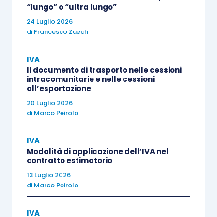
sede o di una
stabile organizzazione
“lungo” o “ultra lungo”
partecipante a un
Gruppo Iva
costituito in
24 Luglio 2026
di
Francesco Zuech
un
altro Stato membro
, da una sua stabile
organizzazione o dalla sua sede situata
IVA
nel territorio dello Stato si considerano
Il documento di trasporto nelle cessioni
effettuate nei confronti del Gruppo Iva
intracomunitarie e nelle cessioni
all’esportazione
costituito nell’altro Stato mentre da un
soggetto che non ne fa parte;
20 Luglio 2026
di
Marco Peirolo
le cessioni di beni e le prestazioni di
servizi effettuate da una sede o
da una
IVA
stabile organizzazione partecipante a
Modalità di applicazione dell’IVA nel
un Gruppo Iva
costituito in un altro Stato
contratto estimatorio
membro nei confronti di una sua stabile
13 Luglio 2026
di
Marco Peirolo
organizzazione o della sua sede situata
nel territorio dello Stato si considerano
IVA
effettuate dal Gruppo Iva
costituito