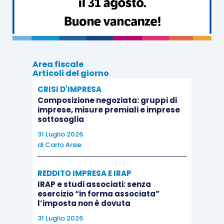
attribuito un
proprio numero di partita Iva
, cui è
associato ciascun partecipante, che deve essere
riportato nelle dichiarazioni e in ogni altro atto o
comunicazione relativo all’applicazione dell’Iva
(
articolo1, comma 5, D.M. 06.04.2018
).
Area fiscale
Articoli del giorno
CRISI D'IMPRESA
Ai fini della
fatturazione
delle operazioni
Composizione negoziata: gruppi di
effettuate nei confronti del gruppo, il
imprese, misure premiali e imprese
sottosoglia
rappresentante del gruppo o i partecipanti
31 Luglio 2026
comunicano ai fornitori la
partita Iva del gruppo
di
Carlo Arsie
e il
codice fiscale del singolo acquirente
. Al
momento del ricevimento della fattura, i
REDDITO IMPRESA E IRAP
medesimi soggetti verificano l’indicazione del
IRAP e studi associati: senza
esercizio “in forma associata”
codice fiscale e provvedono al suo inserimento
l’imposta non è dovuta
ove mancante.
31 Luglio 2026