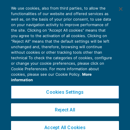
We use cookies, also from third parties, to allow the
functionalities of our website and offered services as
well as, on the basis of your prior consent, to use data
on your navigation activity to improve performance of
the site. Clicking on “Accept All cookies” means that
you agree to the activation of all cookies. Clicking on
"Reject All" means that the default settings will be left
unchanged and, therefore, browsing will continue
without cookies or other tracking tools other than
technical To check the categories of cookies, configure
or change your cookie preferences, please click on
Cookie Preferences. For more information about
Privacy Policy
cookies, please see our Cookie Policy.
More
Cookie Policy
information
Euroconference NEWS è una testata registrata al Tribunale di Milano Reg. n. 8556/2026
Cookies Settings
Direttore responsabile Sandro Cerato
Copyright 2016 ©
Gruppo Euroconference S.p.A.
v2.32.4
Reject All
Piazza Luigi Einaudi, 10N01 - 20124 Milano - info@ecnews.it
Capitale Sociale € 300.000,00 i.v. C.F. P.IVA Iscrizione Registro Imprese di Milano
Accept All Cookies
02776120236