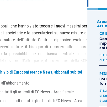
Area
Artic
 globali, che hanno visto toccare i nuovi massimi per
ali societarie e le speculazioni su nuove misure di
CRI
Com
ernatore dell’Istituto Centrale nipponico esclude,
imp
eventualità e il bisogno di ricorrere alle misure
sot
o la possibilità che una banca centrale finanzi
31 L
di
Ca
 governo. D’altra parte, il governatore della BCE
ng ha scelto di lasciare i tassi invariati nella zona
archivio di Euroconference News, abbonati subito!
RED
he Francoforte non vede necessario, nell’immediato,
IRAP
 politiche in direzione espansiva, pur essendo
e all'abbonamento
for
 Lo spunto di maggior rilievo dal discorso del
31 L
 tutti gli articoli di EC News - Area fiscale
alla normativa UE sul settore bancario, con la
di
Sa
nload in pdf di tutti gli articoli di EC News - Area
Studi
condizioni precise e in circostanze eccezionali. Sul