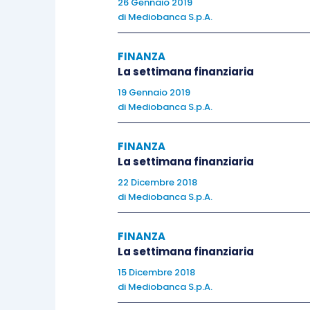
26 Gennaio 2019
52.7 per il Servizi, tutti in lieve rall
di
Mediobanca S.p.A.
aspettative sulla crescita, il primo Son
del dato rispetto ai +20.2 di giugno; per
FINANZA
precedente mese, positivo a +19.2.
La settimana finanziaria
19 Gennaio 2019
di
Mediobanca S.p.A.
Stati Uniti
FINANZA
Diverse le indicazioni giunte dal se
La settimana finanziaria
abitative si attestano infatti a 1189k, 
22 Dicembre 2018
riviste al ribasso di maggio, mentre i 
di
Mediobanca S.p.A.
anch’essi al di sopra del consensus a
raggiunge invece le 5.57mln di unità,
FINANZA
La settimana finanziaria
crescente dai 5.51mln rivisti di maggio.
15 Dicembre 2018
di
Mediobanca S.p.A.
Continua a mostrare segni di forza anche