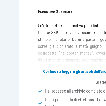
Executive Summary
Un’altra settimana positiva per i listini
l’indice S&P500, grazie a buone trimestr
stimolo monetario. Da una parte il gov
come già dichiarato a metà giugno, l’
cosiddette “helicopter money”, ovver
direttamente le manovre economiche del
nella conferenza stampa seguita al meeti
Continua a leggere gli articoli dell’
euro, infatti, Draghi ha fatto capire c
un nuovo aggiustamento delle proprie
Grazi
preparata a questa eventuale mossa.
Hai accesso all'archivio completo con
governatore è stato forse l’accenno 
Hai la possibilità di effettuare il dow
possibilità di un intervento pubblico a 