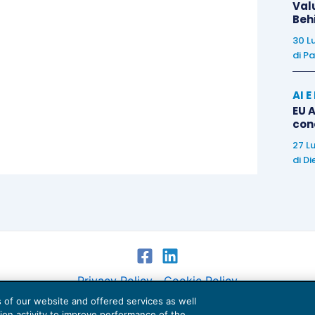
ità manifatturiera nipponica si è invece vista in
Val
Beh
8.1 del mese precedente- mentre i nuovi ordini per
30 L
apido di oltre tre anni e mezzo.
di
Pa
AI 
EU A
con
27 L
di
Di
ta del newsflow del
settore bancario
.
BMPS
sta
na parte del proprio portafoglio di NPLs entro il
soluzione più probabile potrebbe essere l’intervento
 investitori istituzionali con il conforto delle Gacs
Privacy Policy
Cookie Policy
trebbe finalizzarsi con un prezzo pari a circa il 29%
es of our website and offered services as well
Euroconference NEWS è una testata registrata al Tribunale di Milano Reg. n. 8556/2026
n riferimento per le future cessioni. Il presidente
tion activity to improve performance of the