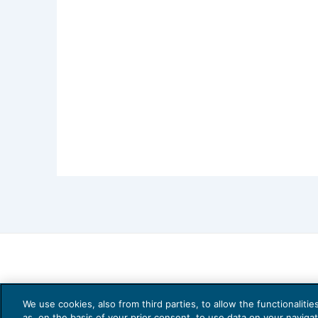
a zero nei prossimi tre mesi. L’attiv
espenasione a luglio – a 49 punti dai 4
le esportazioni sono scesi al ritmo più r
Newsflow societario
Europa
Il tema dei NPLs ancora protagonis
mettendo in atto un piano per cedere u
2018: il portafoglio è di € 10 mld e la 
del fondo Atlante con € 2 mld e di alcuni
per altri €6mld. L’acquisto degli NPLs po
We use cookies, also from third parties, to allow the functionaliti
del valore facciale e potrebbe essere u
as, on the basis of your prior consent, to use data on your naviga