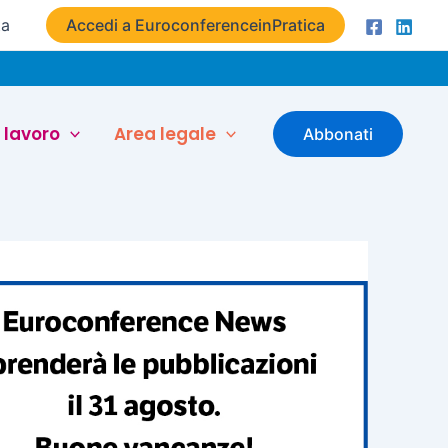
ta
Accedi a EuroconferenceinPratica
 lavoro
Area legale
Abbonati