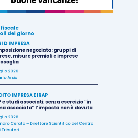
 fiscale
oli del giorno
SI D'IMPRESA
posizione negoziata: gruppi di
rese, misure premiali e imprese
tosoglia
uglio 2026
rlo Arsie
DITO IMPRESA E IRAP
 e studi associati: senza esercizio “in
ma associata” l’imposta non è dovuta
uglio 2026
ndro Cerato – Direttore Scientifico del Centro
 Tributari