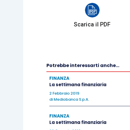
Asia
Scarica il PDF
Nikkei +0.78%, Hang Seng +1.41%, Shan
Indicazioni macroeconomiche
Potrebbe interessarti anche...
FINANZA
La settimana finanziaria
Europa
2 Febbraio 2019
di
Mediobanca S.p.A.
Come largamente atteso, invariati i tass
FINANZA
altre indicazioni di rilievo provenienti d
La settimana finanziaria
di luglio: i valori sono rispettivamente 