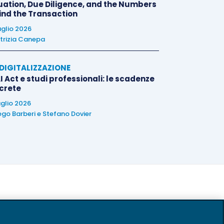
uation, Due Diligence, and the Numbers
ind the Transaction
uglio 2026
trizia Canepa
E DIGITALIZZAZIONE
I Act e studi professionali: le scadenze
crete
uglio 2026
ego Barberi
e
Stefano Dovier