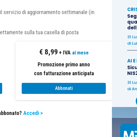
ttori il tema Brexit, con il nuovo Primo Ministro
CRI
 incontri con i vertici europei, e la situazione in
il servizio di aggiornamento settimanale (in
Segn
te peggioramento in seguito al fallito golpe contro
qual
del
rettamente sulla tua casella di posta
31 L
di
Lu
€
8,99
+ IVA
al mese
AI 
Promozione primo anno
Sicu
NIS2
con fatturazione anticipata
31 L
0 +0.71%, Ftse MIB +0.68%
Abbonati
di
An
 abbonato?
Accedi >
 +0.06%, Nasdaq Composite +0.79%