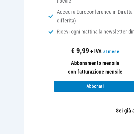
fiscale
fronte politico restano sotto i rifle
britannico Theresa May che prosegue gli
Accedi a Euroconference in Diretta 
Turchia, dove il clima sembra in costan
differita)
Erdogan dello scorso venerdì.
Ricevi ogni mattina la newsletter di
€
9,99
+ IVA
al mese
Abbonamento mensile
Europa
con fatturazione mensile
Stoxx Europe 600 +0.79%, Euro Stoxx 5
Abbonati
Stati Uniti
Sei già
S&P 500 +0.07%, Dow Jones Industrial