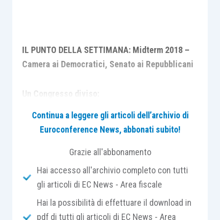
IL PUNTO DELLA SETTIMANA: Midterm 2018 –
Camera ai Democratici, Senato ai Repubblicani
Un Congresso diviso:
Continua a leggere gli articoli dell’archivio di
implica uno stallo politico a Washington,
Euroconference News, abbonati subito!
che può minare l’azione fiscale
dell’amministrazione Trump
Grazie all'abbonamento
non si traduce in un cambiamento della
Hai accesso all'archivio completo con tutti
politica protezionistica nei confronti
gli articoli di EC News - Area fiscale
della Cina
Hai la possibilità di effettuare il download in
aumenta il rischio di un blocco delle
pdf di tutti gli articoli di EC News - Area