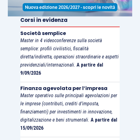
Corsi in evidenza
Società semplice
Master in 4 videoconferenze sulla società
semplice: profili civilistici, fiscalità
diretta/indiretta, operazioni straordinarie e aspetti
A cura di Teresa Sardena, Mediobanca SGR
previdenziali/internazionali.
A partire dal
9/09/2026
SETTIMANA TRASCORSA
Finanza agevolata per l’impresa
Master operativo sulle principali agevolazioni per
EUROPA:
la Commissione Europea rivede al
le imprese (contributi, crediti d’imposta,
ribasso le previsioni di crescita dei paesi
finanziamenti) per investimenti in innovazione,
dell’Area Euro
digitalizzazione e beni strumentali.
A partire dal
15/09/2026
In settembre gli ordini manifatturieri tedeschi