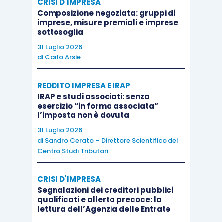
CRISI D'IMPRESA
Composizione negoziata: gruppi di
Infine, le decisioni in occasioni delle scadenze
imprese, misure premiali e imprese
fiscali diventeranno più difficili: un Congresso
sottosoglia
diviso aumenta il rischio di un
fiscal-cliff
in
31 Luglio 2026
concomitanza delle scadenze fiscali ed in
di
Carlo Arsie
particolar modo quella di ottobre 2019, quando
REDDITO IMPRESA E IRAP
scadrà la
spending law
. La rinegoziazione del tetto
IRAP e studi associati: senza
fiscale che inizierà in primavera si annuncia,
esercizio “in forma associata”
pertanto, accesa, mentre il rischio di
government
l’imposta non è dovuta
shutdown
(i.e. blocco delle attività
31 Luglio 2026
di
Sandro Cerato – Direttore Scientifico del
amministrativa) in autunno è aumentata.
Centro Studi Tributari
In sintesi, l’esito elettorale non modifica
CRISI D'IMPRESA
l’evoluzione nel breve periodo dell’economia
Segnalazioni dei creditori pubblici
qualificati e allerta precoce: la
statunitense ma
ci porta ad aspettarci che la
lettura dell’Agenzia delle Entrate
politica fiscale muti gradualmente da