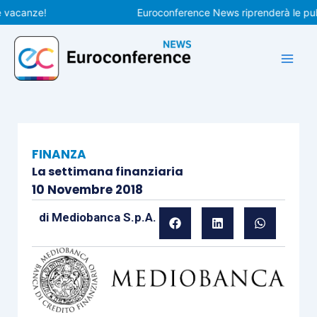
Vai
canze!
Euroconference News riprenderà le pubblic
al
contenuto
FINANZA
La settimana finanziaria
10 Novembre 2018
di
Mediobanca S.p.A.