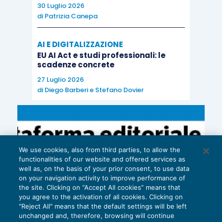
30 Luglio 2026
precedente 0,5%. Anche il commercio ha
di
Patrizia Canepa
contribuito allo 0,8% della crescita di T3.
AI E DIGITALIZZAZIONE
EU AI Act e studi professionali: le
USA: nessuna novità nello statement del FOMC
scadenze concrete
27 Luglio 2026
In ottobre
l’indice ISM non manifatturiero si è
di
Diego Barberi
e
Stefano Dovier
attestato a 60,3 dal 61,6 del mese precedente
.
Le principali componenti sono risultate o stabili o
in calo, pur restando su livelli molto elevati e
coerenti con un’espansione sempre rapida dei
We use cookies, also from third parties, to allow the
servizi e del settore estrattivo: indice di attività a
functionalities of our website and offered services as
well as, on the basis of your prior consent, to use data
62,5 da 65,7, nuovi ordini a 61,5 da 61,6,
on your navigation activity to improve performance of
occupazione a 59,7 da 62,4, ordini all’export stabili
the site. Clicking on “Accept All cookies” means that
you agree to the activation of all cookies. Clicking on
a 61, prezzi pagati a 61,7 da 64,2. I nuovi sussidi
"Reject All" means that the default settings will be left
di disoccupazione nella settimana conclusa il 3
unchanged and, therefore, browsing will continue