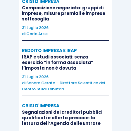
CRISI D'IMPRESA
quando il Regno Unito avrà lasciato formalmente
Composizione negoziata: gruppi di
imprese, misure premiali e imprese
l’UE riduce il rischio di una recessione legata alla
sottosoglia
Brexit, dall’altro, le notizie sul fronte salariale
31 Luglio 2026
sono più confortanti (crescita media dei salari
di
Carlo Arsie
pari a 2,8% a gennaio). Anche
la BCE continuerà
ad essere molto cauta nella propria strategia di
REDDITO IMPRESA E IRAP
IRAP e studi associati: senza
uscita
: gli indicatori anticipatori pubblicati in
esercizio “in forma associata”
settimana mostrano un significativo
l’imposta non è dovuta
rallentamento della crescita rispetto all’ultimo
31 Luglio 2026
di
Sandro Cerato – Direttore Scientifico del
trimestre del 2017, a fronte di un’inflazione che
Centro Studi Tributari
rimarrà ben al di sotto dell’obiettivo del 2% per
tutto il 2018. Infatti, il calo della componente
CRISI D'IMPRESA
relativa all’indice dei prezzi alla produzione del
Segnalazioni dei creditori pubblici
PMI di marzo ha indicato che la ripresa in atto non
qualificati e allerta precoce: la
lettura dell’Agenzia delle Entrate
sta generando pressioni inflazionistiche. In