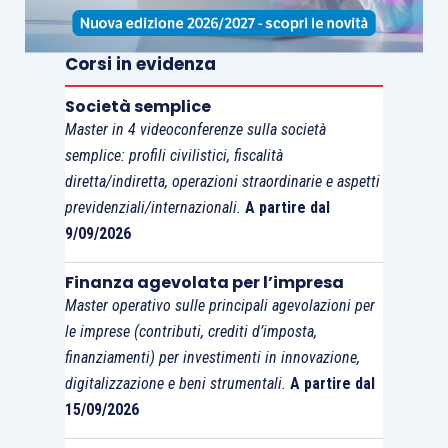
Bilanci Banche
Centrali
Corsi in evidenza
Società semplice
Master in 4 videoconferenze sulla società
semplice: profili civilistici, fiscalità
diretta/indiretta, operazioni straordinarie e aspetti
previdenziali/internazionali.
A partire dal
9/09/2026
Finanza agevolata per l’impresa
LA SETTIMANA TRASCORSA
Master operativo sulle principali agevolazioni per
le imprese (contributi, crediti d’imposta,
EUROPA: rallentano gli indicatori anticipatori
finanziamenti) per investimenti in innovazione,
nell’Area Euro relativi al mese di marzo
digitalizzazione e beni strumentali.
A partire dal
15/09/2026
In Germania a marzo l’indice ZEW è diminuito