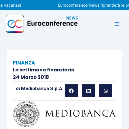
Vai
canze!
Euroconference News riprenderà le pubblic
al
contenuto
FINANZA
La settimana finanziaria
24 Marzo 2018
di
Mediobanca S.p.A.