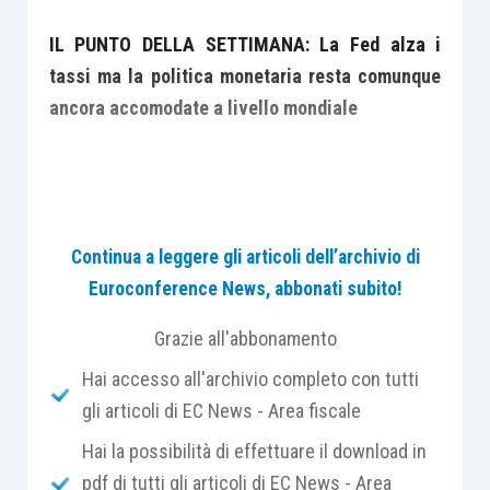
IL PUNTO DELLA SETTIMANA: La Fed alza i
tassi ma la politica monetaria resta comunque
ancora accomodate a livello mondiale
Poche sorprese dal primo FOMC guidato
Continua a leggere gli articoli dell’archivio di
dal presidente neo-eletto Powell
Euroconference News, abbonati subito!
La riunione si è conclusa con un rialzo
dei tassi ampiamente atteso di 25pb e
Grazie all'abbonamento
con la conferma che almeno per il
Hai accesso all'archivio completo con tutti
momento gli incrementi nel 2018
gli articoli di EC News - Area fiscale
saranno tre (incluso quello di questa
Hai la possibilità di effettuare il download in
settimana)
pdf di tutti gli articoli di EC News - Area