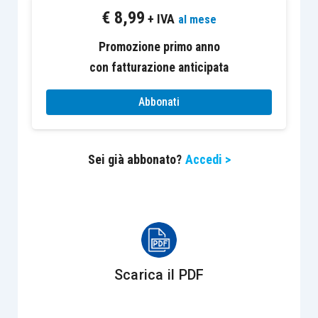
€
8,99
+ IVA
al mese
Europa
Promozione primo anno
Stoxx Europe 600 -0.32%, Euro Stoxx 50 +0.59%,
con fatturazione anticipata
Ftse MIB +0.92%
Abbonati
Stati Uniti
Sei già abbonato?
Accedi >
S&P 500 +0.45%, Dow Jones Industrial +0.69%,
Nasdaq Composite +0.72%
Scarica il PDF
Asia