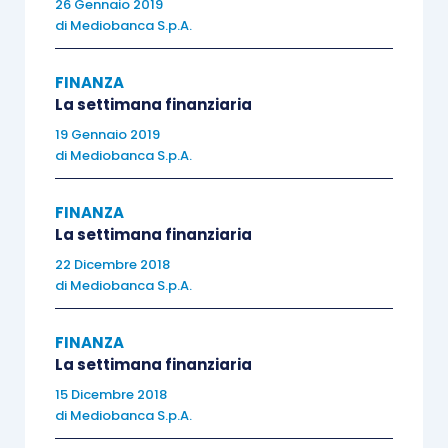
miglioramento da 52.1 a 52.2. Pubblicate, inoltre,
26 Gennaio 2019
di
Mediobanca S.p.A.
le vendite al dettaglio di agosto, in calo dello 0.3%
congiunturale e, invece, in crescita su base
FINANZA
tendenziale dell’1.5%. In calo sia su anno che su
La settimana finanziaria
mese sono invece i prezzi alla produzione di
19 Gennaio 2019
agosto, rispettivamente a –2.1% e -0.1%.
di
Mediobanca S.p.A.
FINANZA
La settimana finanziaria
22 Dicembre 2018
Stati Uniti
di
Mediobanca S.p.A.
Ricca di importanti spunti macro la settimana
FINANZA
statunitense: se i redditi personali di agosto si
La settimana finanziaria
allineano alle attese a +0.2%, dopo il +0.4% del
15 Dicembre 2018
mese precedente, a deludere gli analisti sono le
di
Mediobanca S.p.A.
spese personali, piatte su mese dopo il +0.4%