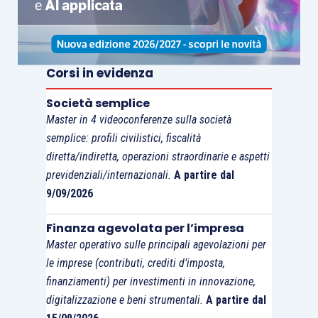
Europa
Corsi in evidenza
Nella settimana appena trascorsa, il newsflow del
Società semplice
settore
bancario
ha riguardato principalmente le
Master in 4 videoconferenze sulla società
trattative per le quattro banche salvate nel 2015
semplice: profili civilistici, fiscalità
e i piani di ristrutturazione di
BMPS
e
Unicredit
.
diretta/indiretta, operazioni straordinarie e aspetti
Come riportato da diversi quotidiani nazionali, le
previdenziali/internazionali.
A partire dal
trattative per l’acquisto delle quattro banche
9/09/2026
salvate nel 2015 sarebbero tutt’altro che
terminate, anche se sembra sempre più possibile
Finanza agevolata per l’impresa
Master operativo sulle principali agevolazioni per
un allungamento delle tempistiche. Il negoziato
le imprese (contributi, crediti d’imposta,
tra
UBI
e la BCE continua, anche se sta
finanziamenti) per investimenti in innovazione,
diventando sempre più complesso, nel mentre
digitalizzazione e beni strumentali.
A partire dal
aumentano le pressioni delle banche italiane