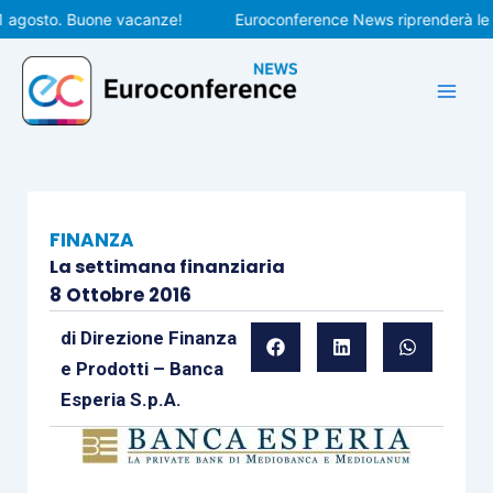
Vai
gosto. Buone vacanze!
Euroconference News riprenderà le pubb
al
contenuto
FINANZA
La settimana finanziaria
8 Ottobre 2016
di
Direzione Finanza
e Prodotti – Banca
Esperia S.p.A.