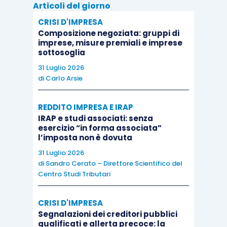
Articoli del giorno
anticipatore dei dati ufficiali, pur non
raggiungendo le stime, rivela numeri solidi, con
CRISI D'IMPRESA
Composizione negoziata: gruppi di
un incremento di 154mila occupati. Bene, come
imprese, misure premiali e imprese
riportato in Executive Summary, anche il
sottosoglia
successivo Labor Report pubblicato venerdi.
31 Luglio 2026
di
Carlo Arsie
Asia
REDDITO IMPRESA E IRAP
IRAP e studi associati: senza
In Cina nel weekend sono usciti i dati relativi al
esercizio “in forma associata”
l’imposta non è dovuta
PMI manifatturiero che hanno confermato un
31 Luglio 2026
clima di maggiore stabilità all’interno della
di
Sandro Cerato – Direttore Scientifico del
seconda economia mondiale (50.4 invariato dal
Centro Studi Tributari
mese precedente). In Giappone delude, invece, i
mercati la lettura dell’indice Tankan relativo al
CRISI D'IMPRESA
terzo trimestre, attestatosi a +6 dall’atteso +7: la
Segnalazioni dei creditori pubblici
qualificati e allerta precoce: la