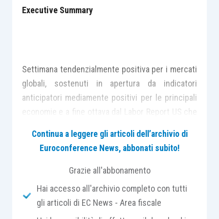
Executive Summary
Settimana tendenzialmente positiva per i mercati
globali, sostenuti in apertura da indicatori
anticipatori mediamente positivi per le principali
economie e a fine ottava dal Labor Report US che
ha confermato le attese degli operatori. I nuovi
Continua a leggere gli articoli dell’archivio di
posti di lavoro del settore non agricolo US sono
Euroconference News, abbonati subito!
risultati, infatti, solo lievemente inferiori alle
attese, attestandosi a 156.000 unità con la media
Grazie all'abbonamento
a sei prossima alle 170.000. Leggermente in
Hai accesso all'archivio completo con tutti
rialzo la disoccupazione dal 4,9% al 5% da leggere
gli articoli di EC News - Area fiscale
tuttavia in parallelo con l’aumento del tasso di