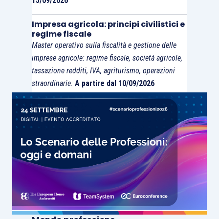
15/09/2026
sulle autorità centrali per posticipare la scadenza
del processo di vendita. Banca d’Italia sta anche
Impresa agricola: principi civilistici e
regime fiscale
lavorando ad un piano alternativo che vede la
Master operativo sulla fiscalità e gestione delle
partecipazione di fondi di private equity, come
imprese agricole: regime fiscale, società agricole,
Apollo
e
Lone Star
, e di investitori specializzati
tassazione redditi, IVA, agriturismo, operazioni
che potrebbero essere interessati a specifici
straordinarie.
A partire dal 10/09/2026
assets. Il tema cruciale continua a essere la
gestione delle NPEs, generate dopo il
salvataggio, che ammontano a € 4.25 mld: la
stampa ritiene che al momento si stia trattando
per procedere alla cessione di circa € 1.5 mld,
anche se sta prendendo sempre più campo l’idea
di un possibile intervento diretto di
Atlante
nel
processo di scorporo, cosa che potrebbe
facilitare la vendita delle quattro “good banks”. In