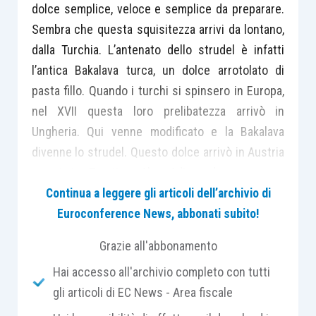
dolce semplice, veloce e semplice da preparare.
Sembra che questa squisitezza arrivi da lontano,
dalla Turchia. L’antenato dello strudel è infatti
l’antica Bakalava turca, un dolce arrotolato di
pasta fillo. Quando i turchi si spinsero in Europa,
nel XVII questa loro prelibatezza arrivò in
Ungheria. Qui venne modificato e la Bakalava
divenne lo strudel. Questo dolce arrivò in Austria
e poi in Trentino Alto Adige, dove vennero
aggiunte le squisite mele locali al ripieno.
Continua a leggere gli articoli dell’archivio di
Euroconference News, abbonati subito!
Pochi ingredienti sapientemente dosati e quello
Grazie all'abbonamento
che ne viene fuori è un dolce goloso, dal profumo
Hai accesso all'archivio completo con tutti
invitante, la pasta sottile e friabile e il ripieno
gli articoli di EC News - Area fiscale
speziato. Vediamo insieme come preparare lo