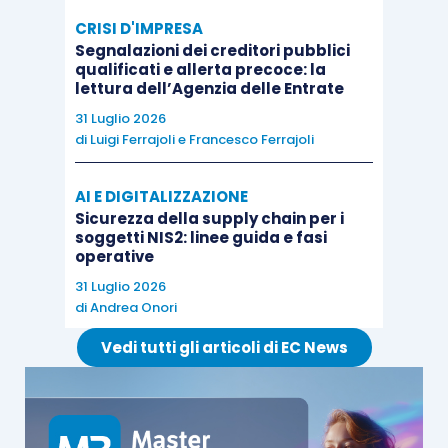
CRISI D'IMPRESA
Segnalazioni dei creditori pubblici
qualificati e allerta precoce: la
lettura dell’Agenzia delle Entrate
31 Luglio 2026
di
Luigi Ferrajoli
e
Francesco Ferrajoli
AI E DIGITALIZZAZIONE
Sicurezza della supply chain per i
soggetti NIS2: linee guida e fasi
operative
31 Luglio 2026
di
Andrea Onori
Vedi tutti gli articoli di EC News