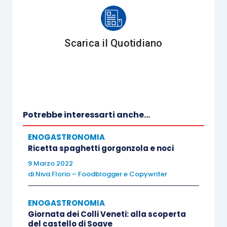
affinché le mele non anneriscano.
Sciogliete 50 g di burro e fatelo
raffreddare
Scarica il Quotidiano
Versate la farina in una ciotola,
aggiungete il burro, 1 tuorlo d’uovo, un
pizzico di sale, 4 cucchiai di acqua tiepida
e amalgamate gli ingredienti.
Trasferite l’impasto su una spianatoia.
Potrebbe interessarti anche...
Continuate ad impastare e a lavorare a
ENOGASTRONOMIA
lungo fino ad ottenere un impasto liscio e
Ricetta spaghetti gorgonzola e noci
sodo.
9 Marzo 2022
Trasferite l’impasto in una ciotola e
di
Niva Florio – Foodblogger e Copywriter
lasciatelo riposare coperto con un
canovaccio di stoffa.
ENOGASTRONOMIA
Giornata dei Colli Veneti: alla scoperta
In una padella sciogliete 75 g di burro.
del castello di Soave