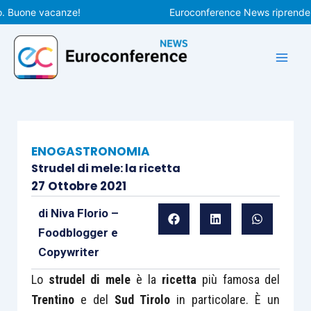
Vai
uone vacanze!
Euroconference News riprenderà le p
al
contenuto
ENOGASTRONOMIA
Strudel di mele: la ricetta
27 Ottobre 2021
di
Niva Florio –
Foodblogger e
Copywriter
Lo
strudel
di
mele
è la
ricetta
più famosa del
Trentino
e del
Sud Tirolo
in particolare. È un