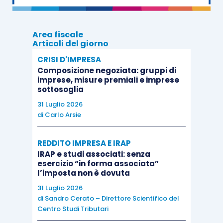
leggermente acidula delle mele, il gusto speziato
della cannella e la grassezza dell’impasto. Sono
Area fiscale
caratteristiche organolettiche delicate che si
Articoli del giorno
sposano bene con un
vino bianco
vivace e non
CRISI D'IMPRESA
eccessivamente dolce. Come vini di
Composizione negoziata: gruppi di
imprese, misure premiali e imprese
accompagnamento sono perfetti un
Passito
di
sottosoglia
Pantelleria
o un
Verduzzo
friulano
.
31 Luglio 2026
di
Carlo Arsie
REDDITO IMPRESA E IRAP
IRAP e studi associati: senza
esercizio “in forma associata”
l’imposta non è dovuta
31 Luglio 2026
di
Sandro Cerato – Direttore Scientifico del
Centro Studi Tributari