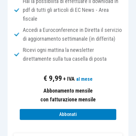
strudel di mele.
Hai la possibilità di effettuare il download in
pdf di tutti gli articoli di EC News - Area
fiscale
Ingredienti per lo strudel di mele
Accedi a Euroconference in Diretta il servizio
Per 6 persone:
di aggiornamento settimanale (in differita)
Ricevi ogni mattina la newsletter
250 g di farina;
direttamente sulla tua casella di posta
125 g di burro;
2 uova;
€
9,99
+ IVA
al mese
50 g di uvetta;
1 kg di mele renette;
Abbonamento mensile
2 cucchiai di pinoli;
con fatturazione mensile
la buccia grattugiata e il succo di un
Abbonati
limone;
1 cucchiaino di cannella;
1 bicchierino di rum;