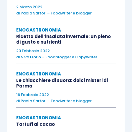
Aggiungete 2 cucchiai di pangrattato e
2 Marzo 2022
fatelo rosolare leggermente.
di
Paola Sartori – Foodwriter e blogger
Prendete l’impasto e stendetelo dandogli
una forma rettangolare.
ENOGASTRONOMIA
Sbattete un uovo in un bicchiere e
Ricetta dell’insalata invernale: un pieno
di gusto e nutrienti
usatene la metà per spennellare l’impasto
23 Febbraio 2022
steso.
di
Niva Florio – Foodblogger e Copywriter
Cospargete la pasta con il pangrattato al
burro e disponete le mele ben scolate.
ENOGASTRONOMIA
Aggiungete i pinoli e l’uvetta strizzata.
Le chiacchiere di suora: dolci misteri di
Parma
Arrotolate la pasta e spennellate con il
16 Febbraio 2022
restante uovo.
di
Paola Sartori – Foodwriter e blogger
Disponete lo strudel su una teglia
precedentemente imburrata e infarinata.
ENOGASTRONOMIA
Fate cuocere in forno statico
Tartufi al cacao
preriscaldato a 180° per 60 minuti.