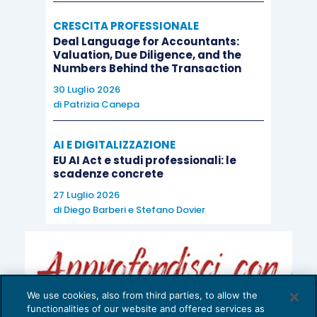
CRESCITA PROFESSIONALE
Deal Language for Accountants:
Valuation, Due Diligence, and the
Numbers Behind the Transaction
30 Luglio 2026
di
Patrizia Canepa
AI E DIGITALIZZAZIONE
EU AI Act e studi professionali: le
scadenze concrete
27 Luglio 2026
di
Diego Barberi
e
Stefano Dovier
We use cookies, also from third parties, to allow the
functionalities of our website and offered services as