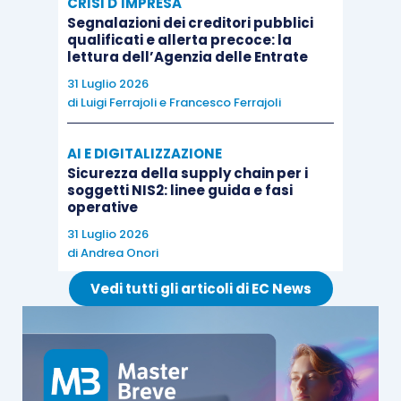
CRISI D'IMPRESA
Segnalazioni dei creditori pubblici
qualificati e allerta precoce: la
lettura dell’Agenzia delle Entrate
31 Luglio 2026
di
Luigi Ferrajoli
e
Francesco Ferrajoli
AI E DIGITALIZZAZIONE
Sicurezza della supply chain per i
soggetti NIS2: linee guida e fasi
operative
31 Luglio 2026
di
Andrea Onori
Vedi tutti gli articoli di EC News