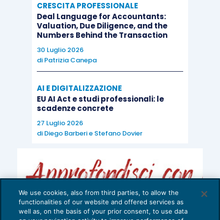
CRESCITA PROFESSIONALE
Deal Language for Accountants:
Valuation, Due Diligence, and the
Numbers Behind the Transaction
30 Luglio 2026
di
Patrizia Canepa
AI E DIGITALIZZAZIONE
EU AI Act e studi professionali: le
scadenze concrete
27 Luglio 2026
di
Diego Barberi
e
Stefano Dovier
We use cookies, also from third parties, to allow the
functionalities of our website and offered services as
well as, on the basis of your prior consent, to use data