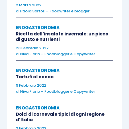
suore, abbia spinto i parmensi a creare il nome
2 Marzo 2022
di
Paola Sartori – Foodwriter e blogger
chiacchiere di suora per distinguerli dalle altre
chiacchiere e scherzare un po’ visto il periodo.
ENOGASTRONOMIA
Ricetta dell’insalata invernale: un pieno
Altra ipotesi sull’origine delle chiacchiere di
di gusto e nutrienti
suora è quella di collegarle alla crespella o alla
23 Febbraio 2022
di
Niva Florio – Foodblogger e Copywriter
frittella di Carnevale, presente anche nella Divina
Commedia di Dante Alighieri.
ENOGASTRONOMIA
Tartufi al cacao
Ubaldino degli Ubaldini, nobile Toscano, detto
9 Febbraio 2022
Ubaldino della pila, per la sua ingordigia viene
di
Niva Florio – Foodblogger e Copywriter
inserito da Dante nel Purgatorio tra i golosi.
ENOGASTRONOMIA
Dolci di carnevale tipici di ogni regione
Al goloso Ubaldino sono state dedicate le
d’Italia
crespelle ubaldine, una ricetta così famosa
2 Febbraio 2022