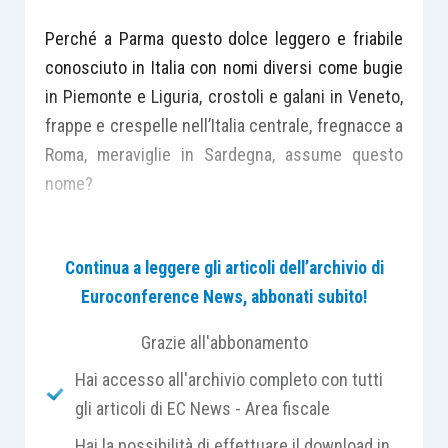
Perché a Parma questo dolce leggero e friabile
conosciuto in Italia con nomi diversi come bugie
in Piemonte e Liguria, crostoli e galani in Veneto,
frappe e crespelle nell’Italia centrale, fregnacce a
Roma, meraviglie in Sardegna, assume questo
nome?
Guglielmo Capacchi, autore de “La Cucina
Continua a leggere gli articoli dell’archivio di
Popolare Parmigiana” ritiene che questa
Euroconference News, abbonati subito!
leccornia esca da uno di quei
conventi
che per
secoli sono stati laboriose
fucine di
Grazie all'abbonamento
prelibatezze
.
Hai accesso all'archivio completo con tutti
gli articoli di EC News - Area fiscale
Ancora oggi questo dolce viene preparato con
Hai la possibilità di effettuare il download in