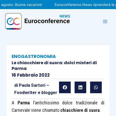
Vai
osto. Buone vacanze!
Euroconference News riprenderà le pubbl
al
contenuto
ENOGASTRONOMIA
Le chiacchiere di suora: dolci misteri di
Parma
16 Febbraio 2022
di
Paola Sartori –
Foodwriter e blogger
A
Parma
l’antichissimo dolce tradizionale di
Carnevale viene chiamato
chiacchiere di suora
.