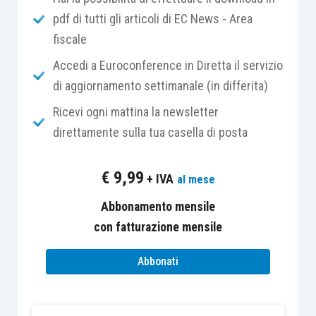
farina, burro, zucchero, uova e una componente
pdf di tutti gli articoli di EC News - Area
alcolica come la grappa, il Marsala, la Sambuca, il
fiscale
vinsanto, il brandy o un altro distillato o liquore.
Accedi a Euroconference in Diretta il servizio
L’impasto viene tagliato a strisce con un taglio al
di aggiornamento settimanale (in differita)
centro per formare un nodo.
Ricevi ogni mattina la newsletter
direttamente sulla tua casella di posta
La cottura avviene in frittura, anche se oggi è
spesso sostituita con quella al forno considerata
€
9,99
+ IVA
al mese
più salutare, infine ci si spolverizza lo zucchero a
Abbonamento mensile
velo oppure il miele.
con fatturazione mensile
Oggigiorno proliferano anche le
varianti
con
Abbonati
cioccolato e/o zucchero a velo, Alchermes, o
servite con il mascarpone montato e zuccherato
o con una colata di cioccolato fondente.