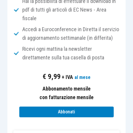
Hai la possibilità di effettuare il download in
Per 4 persone:
pdf di tutti gli articoli di EC News - Area
fiscale
300 g di riso per risotti;
Accedi a Euroconference in Diretta il servizio
1 pera matura;
di aggiornamento settimanale (in differita)
100 g di provolone piccante;
50 g di parmigiano grattugiato;
Ricevi ogni mattina la newsletter
20 ml di olio extra vergine di oliva;
direttamente sulla tua casella di posta
30 g di burro;
1/2 cipolla tritata;
€
9,99
+ IVA
al mese
1/2 bicchiere di vino bianco;
Abbonamento mensile
1/2 bicchierino di grappa bianca;
con fatturazione mensile
1 litro di brodo vegetale;
pepe qb;
Abbonati
sale qb.