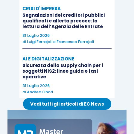
CRISI D'IMPRESA
Segnalazioni dei creditori pubblici
qualificati e allerta precoce: la
lettura dell’Agenzia delle Entrate
31 Luglio 2026
di
Luigi Ferrajoli
e
Francesco Ferrajoli
AI E DIGITALIZZAZIONE
Sicurezza della supply chain per i
soggetti NIS2: linee guida e fasi
operative
31 Luglio 2026
di
Andrea Onori
Vedi tutti gli articoli di EC News