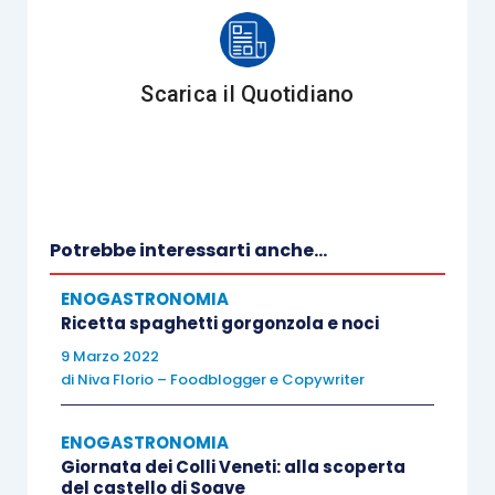
riso e fatelo insaporire in maniera
omogenea girandolo con un cucchiaio di
legno.
Scarica il Quotidiano
Unite il vino bianco e fate sfumare.
Continuate la cottura del riso
aggiungendo di tanto in tanto del brodo
vegetale bollente.
Continuate a mescolare per non far
Potrebbe interessarti anche...
attaccare il riso.
ENOGASTRONOMIA
A metà cottura, unite al riso le pere con il
Ricetta spaghetti gorgonzola e noci
burro.
9 Marzo 2022
Continuate a cuocere e ad aggiungere il
di
Niva Florio – Foodblogger e Copywriter
brodo quando necessario.
A cottura ultimata, spegnete la fiamma.
ENOGASTRONOMIA
Giornata dei Colli Veneti: alla scoperta
Aggiungete il provolone piccante e il
del castello di Soave