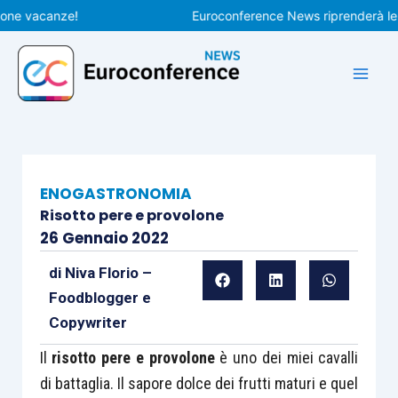
Vai
vacanze!
Euroconference News riprenderà le pubbl
al
contenuto
ENOGASTRONOMIA
Risotto pere e provolone
26 Gennaio 2022
di
Niva Florio –
Foodblogger e
Copywriter
Il
risotto pere e provolone
è uno dei miei cavalli
di battaglia. Il sapore dolce dei frutti maturi e quel