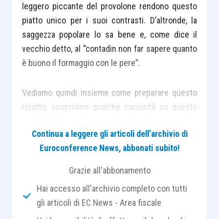
leggero piccante del provolone rendono questo
piatto unico per i suoi contrasti. D’altronde, la
saggezza popolare lo sa bene e, come dice il
vecchio detto, al “contadin non far sapere quanto
è buono il formaggio con le pere”.
Vediamo quindi insieme come preparare questo
risotto, scopriamo qualche curiosità su questo
frutto e qualche consiglio per gustare al meglio
Continua a leggere gli articoli dell’archivio di
questo delizioso primo piatto.
Euroconference News, abbonati subito!
Grazie all'abbonamento
Hai accesso all'archivio completo con tutti
Ingredienti per il risotto pere e provolone
gli articoli di EC News - Area fiscale