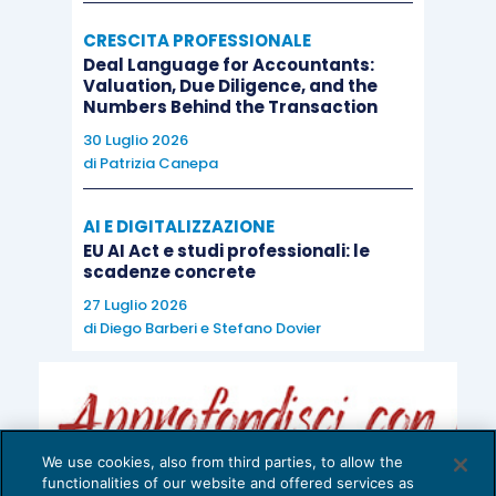
CRESCITA PROFESSIONALE
Deal Language for Accountants:
Valuation, Due Diligence, and the
Numbers Behind the Transaction
30 Luglio 2026
di
Patrizia Canepa
AI E DIGITALIZZAZIONE
EU AI Act e studi professionali: le
scadenze concrete
27 Luglio 2026
di
Diego Barberi
e
Stefano Dovier
We use cookies, also from third parties, to allow the
functionalities of our website and offered services as