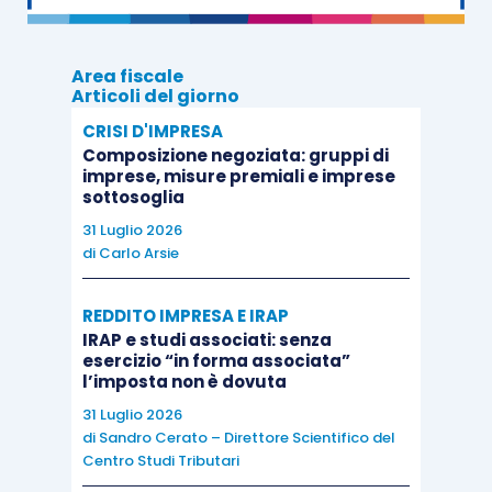
Con cosa abbinare questo risotto
Area fiscale
Articoli del giorno
Cosa bere con il risotto pere e provolone
CRISI D'IMPRESA
piccante? Potete abbinare a questo primo piatto
Composizione negoziata: gruppi di
imprese, misure premiali e imprese
il
vino bianco secco
che avete usato durante la
sottosoglia
preparazione. In alternativa, potete optare per un
31 Luglio 2026
Gewurztraminer Alto Adige DOC
, un bianco dai
di
Carlo Arsie
sentori floreali e speziati, fresco, aromatico e
persistente.
REDDITO IMPRESA E IRAP
IRAP e studi associati: senza
esercizio “in forma associata”
Una volta impiattato, se gradite, potete
l’imposta non è dovuta
aggiungere a questo risotto una spolverata di
31 Luglio 2026
di
Sandro Cerato – Direttore Scientifico del
cannella
o del
miele
.
Centro Studi Tributari