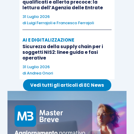
qualificati e allerta precoce: la
lettura dell’Agenzia delle Entrate
31 Luglio 2026
di
Luigi Ferrajoli
e
Francesco Ferrajoli
AI E DIGITALIZZAZIONE
Sicurezza della supply chain per i
soggetti NIS2: linee guida e fasi
operative
31 Luglio 2026
di
Andrea Onori
Vedi tutti gli articoli di EC News