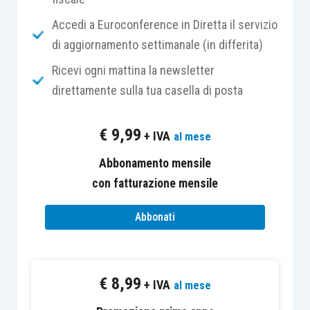
lo zucchero, il congelamento sono tutti sistemi di
conservazioni scoperti ed elaborati dall’uomo per
Accedi a Euroconference in Diretta il servizio
avere scorte alimentari anche in tempi di magra.
di aggiornamento settimanale (in differita)
Tutti questi sono ancora i più diffusi nelle nostre
Ricevi ogni mattina la newsletter
case, almeno fino ad oggi che, in sempre più
direttamente sulla tua casella di posta
abitazioni, è entrata la
macchina del sottovuoto
per uso domestico
.
€
9,99
+ IVA
al mese
Conservare gli alimenti sottovuoto richiede
Abbonamento mensile
pochissima manipolazione, viene bloccato il
con fatturazione mensile
processo di ossidazione e vengono
mantenute
Abbonati
intatte le proprietà nutritive
e i sapori
degli
alimenti sigillati.
€
8,99
+ IVA
Ovviamente nel sottovuoto deve essere inserito
al mese
un alimento fresco e non agonizzante, come