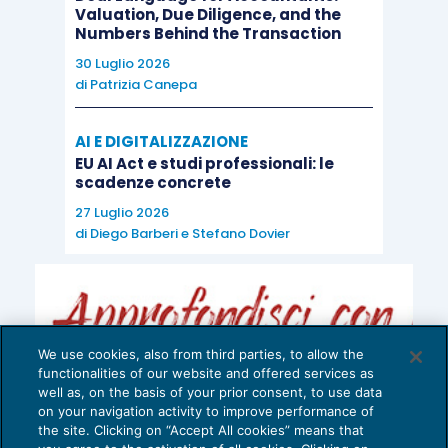
Valuation, Due Diligence, and the
Numbers Behind the Transaction
30 Luglio 2026
di
Patrizia Canepa
AI E DIGITALIZZAZIONE
EU AI Act e studi professionali: le
scadenze concrete
27 Luglio 2026
di
Diego Barberi
e
Stefano Dovier
We use cookies, also from third parties, to allow the
functionalities of our website and offered services as
well as, on the basis of your prior consent, to use data
on your navigation activity to improve performance of
the site. Clicking on “Accept All cookies” means that