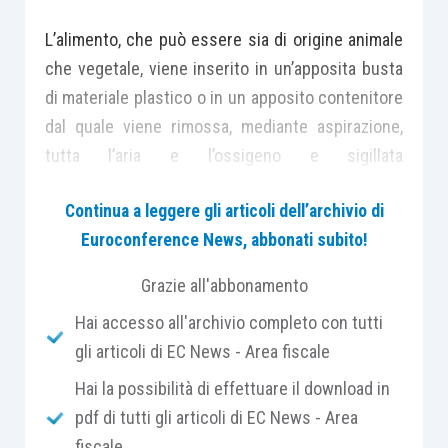
L’alimento, che può essere sia di origine animale
che vegetale, viene inserito in un’apposita busta
di materiale plastico o in un apposito contenitore
dal quale viene rimossa, mediante aspirazione,
tutta l’aria e l’ossigeno e sigillata
immediatamente.
Continua a leggere gli articoli dell’archivio di
Euroconference News, abbonati subito!
Da sempre l’uomo ha cercato
metodi per
conservare in sicurezza il cibo
e nella storia ne
Grazie all'abbonamento
ha inventati parecchi per allungare la
shelf life
Hai accesso all'archivio completo con tutti
degli alimenti stagionali.
gli articoli di EC News - Area fiscale
Hai la possibilità di effettuare il download in
L’affumicatura, la salatura, l’essiccazione, i
pdf di tutti gli articoli di EC News - Area
sott’olio, i sott’aceto, la salamoia, le conserve con
fiscale