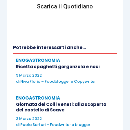
alimentare.
Scarica il Quotidiano
Lo scopo primo della conservazione, con
qualunque metodo venga realizzato, è proprio
quello di
prolungare in sicurezza la vita di un
alimento
Potrebbe interessarti anche...
, ampliando il periodo di tempo entro cui
vengono mantenute integre le sue
ENOGASTRONOMIA
caratteristiche organolettiche e nutrizionali.
Ricetta spaghetti gorgonzola e noci
9 Marzo 2022
Oltre ai vantaggi in termini di sicurezza
di
Niva Florio – Foodblogger e Copywriter
alimentare finora descritti, il sottovuoto
aiuta la
ENOGASTRONOMIA
riduzione dello spreco alimentare
, considerando
Giornata dei Colli Veneti: alla scoperta
che oggi ci sono sempre meno famiglie
del castello di Soave
numerose e sempre più famiglie di 3-4 persone,
2 Marzo 2022
solo coppie oppure persone single.
di
Paola Sartori – Foodwriter e blogger