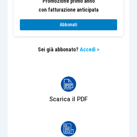
Promozione primo anno
devono essere considerati i tempi di consumo e
con fatturazione anticipata
quindi eventualmente dopo il sottovuoto il
prodotto sigillato non potrà essere messo
Abbonati
semplicemente in frigorifero ma dovrà essere
anche congelato.
Sei già abbonato?
Accedi >
È importante sapere però che
il sottovuoto non
impedisce l’eventuale proliferare di
microorganismi anaerobi
come il
Clostridium
botulinum
,
il “botulino”, colpevole della maggior
parte delle intossicazioni alimentari.
Scarica il PDF
Il
trattamento termico del prodotto sottovuoto
,
sia esso la refrigerazione o la cottura, è
essenziale per garantire una completa sicurezza