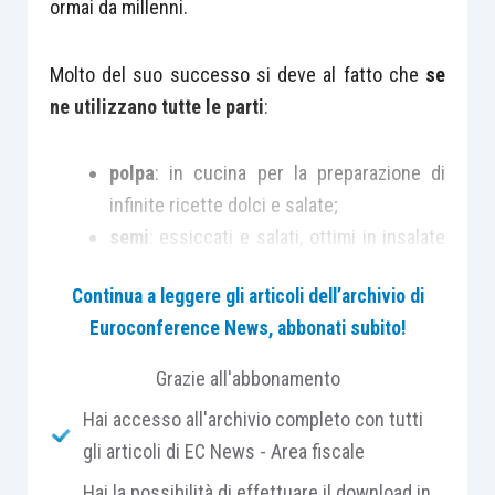
ormai da millenni.
Molto del suo successo si deve al fatto che
se
ne utilizzano tutte le parti
:
polpa
: in cucina per la preparazione di
infinite ricette dolci e salate;
semi
: essiccati e salati, ottimi in insalate
e come spezzafame salutare, oltre ad
Continua a leggere gli articoli dell’archivio di
essere usati nella medicina naturale ed in
Euroconference News, abbonati subito!
cosmesi;
fiori
: buoni fritti ed in molte altre
Grazie all'abbonamento
preparazioni ed addirittura la buccia che,
Hai accesso all'archivio completo con tutti
svuotata dalla polpa ed essiccata, diventa
gli articoli di EC News - Area fiscale
così leggera ed impermeabile da fornire
Hai la possibilità di effettuare il download in
materiale per piatti, vasi, cucchiai e