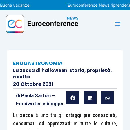
Vai
ne vacanze!
Euroconference News riprenderà le pu
al
contenuto
ENOGASTRONOMIA
La zucca di halloween: storia, proprietà,
ricette
20 Ottobre 2021
di
Paola Sartori –
Foodwriter e blogger
La
zucca
è uno tra gli
ortaggi più conosciuti,
consumati ed apprezzati
in tutte le culture,