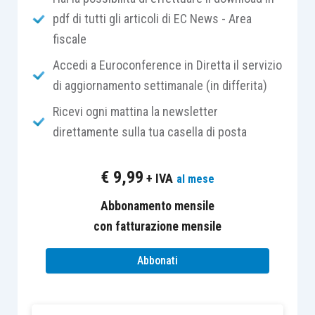
pdf di tutti gli articoli di EC News - Area
suppellettili, oltre che per strumenti
fiscale
musicali come le
maracas
sudamericane.
Accedi a Euroconference in Diretta il servizio
Per queste sue straordinarie caratteristiche,
di aggiornamento settimanale (in differita)
essa si è meritata l’appellativo di “maiale dei
Ricevi ogni mattina la newsletter
poveri”, sia perché anche della zucca “
non si
direttamente sulla tua casella di posta
butta via niente
” e sia per il ruolo fondamentale
che ha ricoperto nella storia dell’alimentazione
€
9,99
+ IVA
al mese
come
alimento base per i poveri
.
Abbonamento mensile
Nell’antichità la zucca, con i suoi molti semi, fu
con fatturazione mensile
considerata sia in Occidente che in Oriente
Abbonati
simbolo di resurrezione dei morti
, come
testimoniano le tombe preistoriche di
Wurttenberg, vicino a Stoccarda, dove sono state