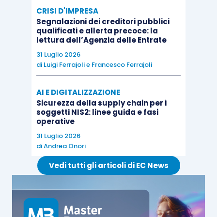
CRISI D'IMPRESA
Segnalazioni dei creditori pubblici
qualificati e allerta precoce: la
lettura dell’Agenzia delle Entrate
31 Luglio 2026
di
Luigi Ferrajoli
e
Francesco Ferrajoli
AI E DIGITALIZZAZIONE
Sicurezza della supply chain per i
soggetti NIS2: linee guida e fasi
operative
31 Luglio 2026
di
Andrea Onori
Vedi tutti gli articoli di EC News