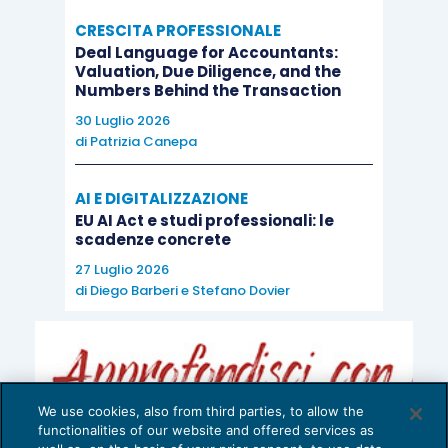
CRESCITA PROFESSIONALE
Deal Language for Accountants:
Valuation, Due Diligence, and the
Numbers Behind the Transaction
30 Luglio 2026
di
Patrizia Canepa
AI E DIGITALIZZAZIONE
EU AI Act e studi professionali: le
scadenze concrete
27 Luglio 2026
di
Diego Barberi
e
Stefano Dovier
We use cookies, also from third parties, to allow the
functionalities of our website and offered services as