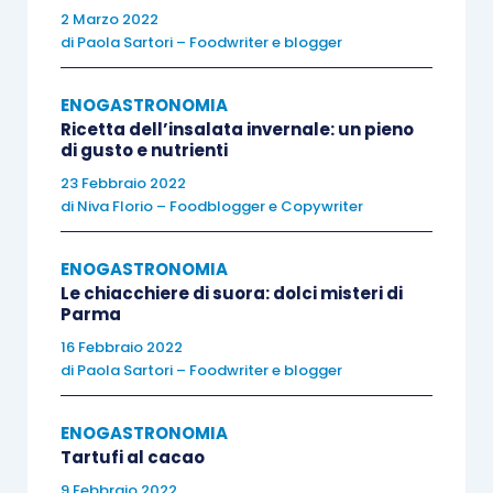
con il sodio, per l’equilibrio idrico delle cellule). In
2 Marzo 2022
cucina è inoltre un
ingrediente molto versatile
:
di
Paola Sartori – Foodwriter e blogger
per zuppe, risotti e contorni e si presta anche
come ingrediente per fantastici dolci, torte
ENOGASTRONOMIA
salate, nella preparazione di pane e focacce.
Ricetta dell’insalata invernale: un pieno
di gusto e nutrienti
Inoltre regala il meglio di sé nei ripieni di quelle
23 Febbraio 2022
meraviglie gastronomiche che sono i tortelli di
di
Niva Florio – Foodblogger e Copywriter
Mantova e i cappellacci di Ferrara.
ENOGASTRONOMIA
Le chiacchiere di suora: dolci misteri di
Parma
16 Febbraio 2022
di
Paola Sartori – Foodwriter e blogger
ENOGASTRONOMIA
Tartufi al cacao
9 Febbraio 2022