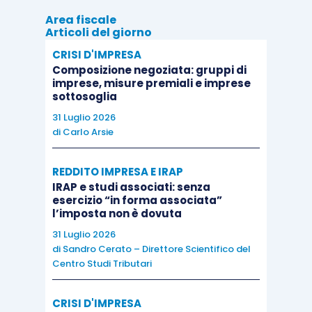
della semina, della raccolta, dei trattamenti
Area fiscale
Articoli del giorno
oppure di tutte le scelte di gestione in generale,
CRISI D'IMPRESA
possono essere alcune delle molteplici soluzioni
Composizione negoziata: gruppi di
proposte dalla scienza, tecnologia e tradizione.
imprese, misure premiali e imprese
sottosoglia
Non dobbiamo pensare infine che l’intelligenza
31 Luglio 2026
di
Carlo Arsie
climatica e l’alimentazione sostenibile possano
essere raggiunte solo con metodi futuristici e
REDDITO IMPRESA E IRAP
molto costosi.
IRAP e studi associati: senza
esercizio “in forma associata”
l’imposta non è dovuta
Il recupero delle tecniche tradizionali anche
31 Luglio 2026
conservative, che con il tempo si sono
di
Sandro Cerato – Direttore Scientifico del
abbandonate, come
mantenere la biodiversità, la
Centro Studi Tributari
vocazionalità dei territori e il sapere chi coltiva la
terra, sono tutti aspetti della stessa medaglia
CRISI D'IMPRESA