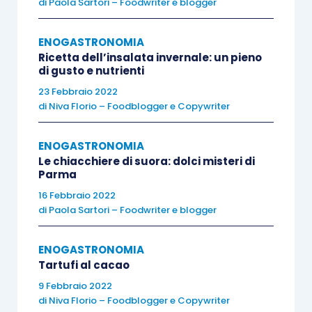
di
Paola Sartori – Foodwriter e blogger
dall’azione di assorbimento della CO₂ da parte
delle piante.
ENOGASTRONOMIA
Ricetta dell’insalata invernale: un pieno
Per non parlare degli allevamenti degli animali, i
di gusto e nutrienti
cui rilasci di gas serra ad alto potere riscaldante
23 Febbraio 2022
di
Niva Florio – Foodblogger e Copywriter
sono spesso usati per sollecitare cambiamenti
drastici nelle nostre diete alimentari.
ENOGASTRONOMIA
Le chiacchiere di suora: dolci misteri di
Al di là di ciò che può essere considerato
Parma
estremistico, limitare gli impatti delle diverse
16 Febbraio 2022
attività produttrici di cibo è urgente e necessario
di
Paola Sartori – Foodwriter e blogger
non solo per ridurre il peso dell’agricoltura
ENOGASTRONOMIA
sull’effetto serra ma anche per modernizzare
Tartufi al cacao
l’attività agricola.
9 Febbraio 2022
di
Niva Florio – Foodblogger e Copywriter