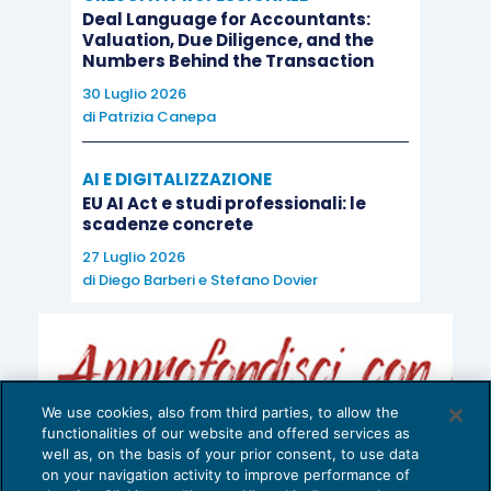
Deal Language for Accountants:
Valuation, Due Diligence, and the
Numbers Behind the Transaction
30 Luglio 2026
di
Patrizia Canepa
AI E DIGITALIZZAZIONE
EU AI Act e studi professionali: le
scadenze concrete
27 Luglio 2026
di
Diego Barberi
e
Stefano Dovier
We use cookies, also from third parties, to allow the
functionalities of our website and offered services as
well as, on the basis of your prior consent, to use data
on your navigation activity to improve performance of