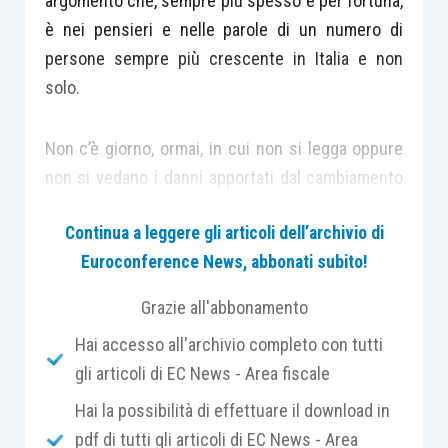
argomento che, sempre più spesso e per fortuna,
è nei pensieri e nelle parole di un numero di
persone sempre più crescente in Italia e non
solo.
Non c’è giorno, ormai, in cui non si legga oppure
non si vedano i danni apportati dal cambiamento
climatico e quanto questi possano
Continua a leggere gli articoli dell’archivio di
compromettere il nostro futuro e quello dei
Euroconference News, abbonati subito!
nostri figli.
Grazie all'abbonamento
Per questo è urgente fare delle
scelte
Hai accesso all'archivio completo con tutti
consapevoli
nella nostra vita.
gli articoli di EC News - Area fiscale
Hai la possibilità di effettuare il download in
Agricoltura “
climate smart
“, che significa
pdf di tutti gli articoli di EC News - Area
agricoltura virtuosa e intelligente
, può essere