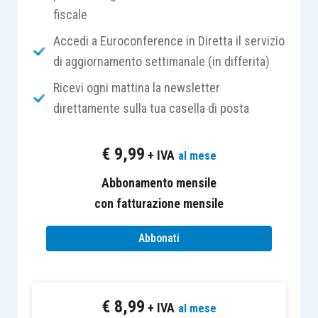
fiscale
una soluzione a molti problemi.
Accedi a Euroconference in Diretta il servizio
L’agricoltura è sicuramente uno di quei settori in
di aggiornamento settimanale (in differita)
cui l’allerta è maggiore perché quantità e qualità
Ricevi ogni mattina la newsletter
delle produzioni e il reddito per chi ci lavora
direttamente sulla tua casella di posta
possono essere messi a rischio da situazioni
meteorologiche imprevedibili.
€
9,99
+ IVA
al mese
Abbonamento mensile
Il
problema del cambiamento climatico
deve
con fatturazione mensile
essere affrontato con un’accezione ampia visto
che include la sostenibilità della vita e la
Abbonati
resilienza dell’uomo e della natura.
La parola sostenibilità è ancora troppo spesso
€
8,99
+ IVA
al mese
usata più come “marchio” ed espressione di