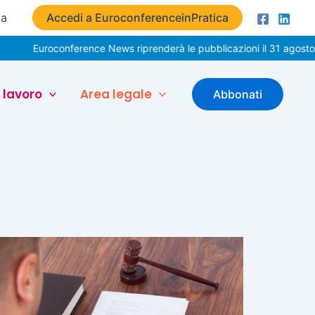
ta
Accedi a EuroconferenceinPratica
Euroconference News riprenderà le pubblicazioni il 31 agosto. Buo
 lavoro
Area legale
Abbonati