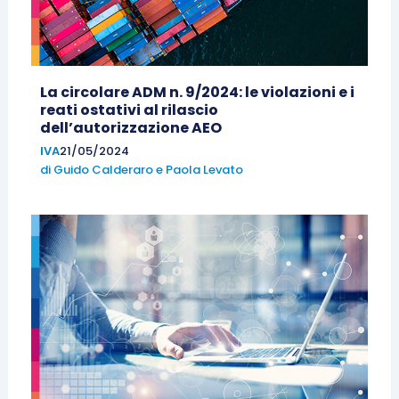
La circolare ADM n. 9/2024: le violazioni e i
reati ostativi al rilascio
dell’autorizzazione AEO
IVA
21/05/2024
di
Guido Calderaro
e
Paola Levato