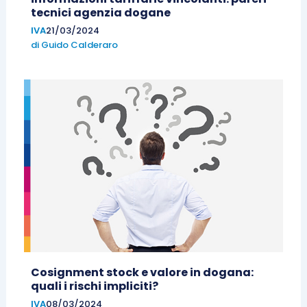
tecnici agenzia dogane
IVA
21/03/2024
di
Guido Calderaro
Cosignment stock e valore in dogana:
quali i rischi impliciti?
IVA
08/03/2024