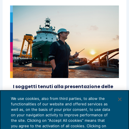
I soggetti tenuti alla presentazione delle
dichiarazioni doganali CBAM
We use cookies, also from third parties, to allow the
IVA
29/01/2024
functionalities of our website and offered services as
di
Guido Calderaro
well as, on the basis of your prior consent, to use data
on your navigation activity to improve performance of
the site. Clicking on “Accept All cookies” means that
you agree to the activation of all cookies. Clicking on