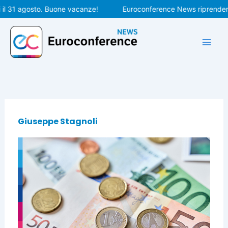
Vai
31 agosto. Buone vacanze!
Euroconference News riprenderà le 
al
contenuto
Giuseppe Stagnoli