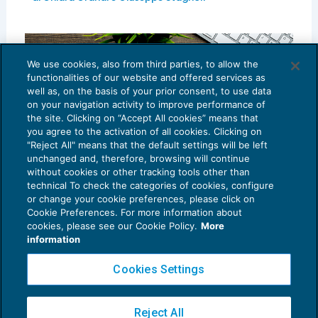
We use cookies, also from third parties, to allow the
functionalities of our website and offered services as
well as, on the basis of your prior consent, to use data
on your navigation activity to improve performance of
the site. Clicking on “Accept All cookies” means that
you agree to the activation of all cookies. Clicking on
"Reject All" means that the default settings will be left
unchanged and, therefore, browsing will continue
without cookies or other tracking tools other than
technical To check the categories of cookies, configure
or change your cookie preferences, please click on
Cookie Preferences. For more information about
cookies, please see our Cookie Policy.
More
Scissione parziale: i crediti Ires e Irap sono
information
posizioni soggettive da riparti­re?
OPERAZIONI STRAORDINARIE
04/08/2023
Cookies Settings
di
Chiara Grandi
,
Fabio Landuzzi
e
Giuseppe Stagnoli
Reject All