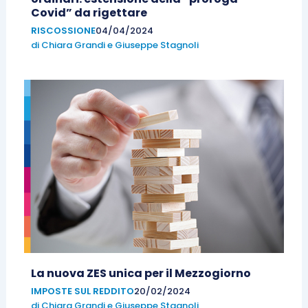
Covid” da rigettare
RISCOSSIONE
04/04/2024
di
Chiara Grandi
e
Giuseppe Stagnoli
La nuova ZES unica per il Mezzogiorno
IMPOSTE SUL REDDITO
20/02/2024
di
Chiara Grandi
e
Giuseppe Stagnoli