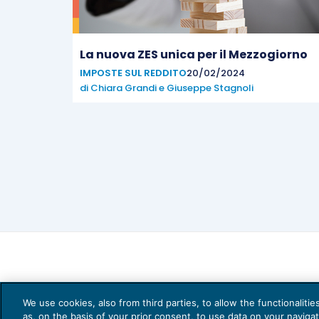
La nuova ZES unica per il Mezzogiorno
IMPOSTE SUL REDDITO
20/02/2024
di
Chiara Grandi
e
Giuseppe Stagnoli
We use cookies, also from third parties, to allow the functionaliti
as, on the basis of your prior consent, to use data on your naviga