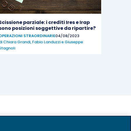
Scissione parziale: i crediti Ires e Irap
sono posizioni soggettive da riparti­re?
OPERAZIONI STRAORDINARIE
04/08/2023
di
Chiara Grandi
,
Fabio Landuzzi
e
Giuseppe
Stagnoli