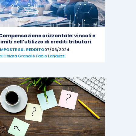
Compensazione orizzontale: vincoli e
limiti nell’utilizzo di crediti tributari
IMPOSTE SUL REDDITO
07/03/2024
di
Chiara Grandi
e
Fabio Landuzzi