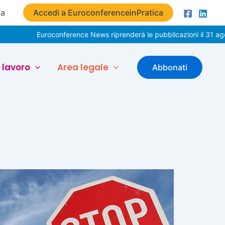
ta
Accedi a EuroconferenceinPratica
Euroconference News riprenderà le pubblicazioni il 31 agosto. Bu
 lavoro
Area legale
Abbonati