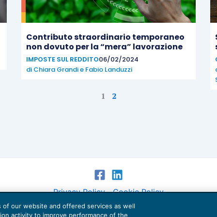
Contributo straordinario temporaneo
non dovuto per la “mera” lavorazione
IMPOSTE SUL REDDITO
06/02/2024
di
Chiara Grandi
e
Fabio Landuzzi
1
2
Privacy Policy
Cookie Policy
es of our website and offered services as well
Euroconference NEWS è una testata registrata al Tribunale di Milano Reg. n. 8556/2026
tion activity to improve performance of the