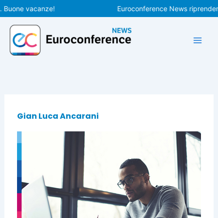
Vai
uone vacanze!
Euroconference News riprenderà le 
al
contenuto
Gian Luca Ancarani
Pagina
Pagina