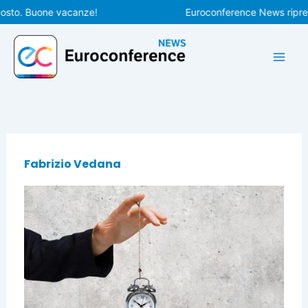
Vai
. Buone vacanze!
Euroconference News riprenderà 
al
contenuto
Fabrizio Vedana
Pagina
Pagina