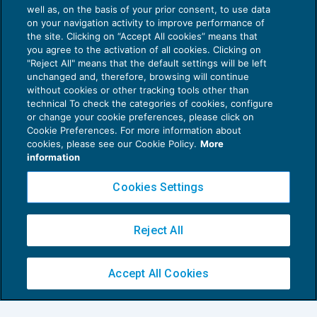
well as, on the basis of your prior consent, to use data
on your navigation activity to improve performance of
the site. Clicking on “Accept All cookies” means that
you agree to the activation of all cookies. Clicking on
"Reject All" means that the default settings will be left
unchanged and, therefore, browsing will continue
without cookies or other tracking tools other than
technical To check the categories of cookies, configure
Voluntary disclosure: chiarimenti su invio
or change your cookie preferences, please click on
istanza
Cookie Preferences. For more information about
ISTITUTI DEFLATTIVI
05/06/2015
cookies, please see our Cookie Policy.
More
information
di
Fabrizio Vedana
1
2
Cookies Settings
Reject All
Accept All Cookies
Privacy Policy