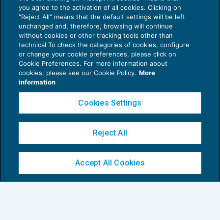
you agree to the activation of all cookies. Clicking on
"Reject All" means that the default settings will be left
Anche l’avviso di rettifica Iva è soggetto
unchanged and, therefore, browsing will continue
al termine di 60 gg. prima della notifica
without cookies or other tracking tools other than
ACCERTAMENTO
26/03/2014
technical To check the categories of cookies, configure
di
Fabrizio Dominici
or change your cookie preferences, please click on
Cookie Preferences. For more information about
1
2
cookies, please see our Cookie Policy.
More
information
Cookies Settings
Reject All
Privacy Policy
Accept All Cookies
Cookie Policy
Euroconference NEWS è una testata registrata al Tribunale di Milano Reg. n. 8556/2026
Direttore responsabile Sandro Cerato
Copyright 2016 ©
Gruppo Euroconference S.p.A.
v2.32.2